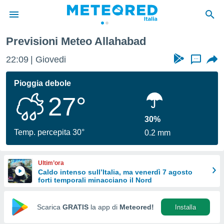
Previsioni Meteo Allahabad
tiva
rivacy
22:09
Giovedi
...
ti di
net
Pioggia debole
net)
27°
i
 da
nisti per
30%
 che le
Temp. percepita 30°
0.2 mm
ioni
iano di
È
Ultim’ora
Caldo intenso sull’Italia, ma venerdì 7 agosto
 a
forti temporali minacciano il Nord
ito Web
do le
opzioni:
Scarica
GRATIS
la app di
Meteored!
Installa
 i