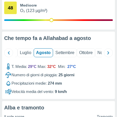
ioni
" o
Mediocre
48
tra
O₃ (123 µg/m³)
sui cookie
o sito
nostri
Che tempo fa a Allahabad a
agosto
mo il
te
Giugno
Luglio
Agosto
Settembre
Ottobre
Novembre
ento dei
re
T. Media:
29°C
Max:
32°C
Min:
27°C
ioni su
Numero di giorni di pioggia:
25
giorni
vo e/o
i,
Precipitazioni medie:
274 mm
 dati
er la
Velocità media del vento:
9 km/h
 della
à, creare
r la
Alba e tramonto
à
izzata,
Il sole sorge
Tramonto