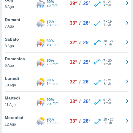
90%
a", è
9
-
21
29°
/
25°
26 mm
km/h
6 Ago
al sito
ettando
Domani
70%
7
-
19
33°
/
26°
zione di
2.4 mm
km/h
7 Ago
okie,
dei nostri
Sabato
80%
10
-
27
che ci
32°
/
25°
9.9 mm
km/h
8 Ago
no di
 e
e il
Domenica
90%
7
-
20
32°
/
25°
amento
7.8 mm
km/h
9 Ago
 Web,
i
Lunedì
90%
7
-
21
re un
32°
/
26°
14 mm
km/h
10 Ago
pecifico
arti la
Martedì
à o
90%
9
-
21
33°
/
26°
6.2 mm
km/h
i
11 Ago
zzati
 di esso.
Mercoledì
90%
10
-
26
sultare
33°
/
26°
2.8 mm
km/h
12 Ago
oni nella