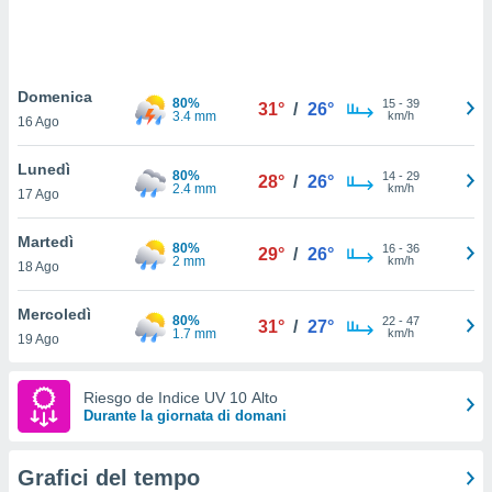
puoi
re ad
 al
ito web
Domenica
et. In
80%
15
-
39
31°
/
26°
3.4 mm
km/h
aso ti
16 Ago
mo che
installati
Lunedì
80%
14
-
29
28°
/
26°
okie
2.4 mm
km/h
17 Ago
i per
 la
Martedì
one nel
80%
16
-
36
29°
/
26°
2 mm
km/h
 non
18 Ago
utilizzati
er
Mercoledì
80%
22
-
47
31°
/
27°
e il
1.7 mm
km/h
19 Ago
amento o
rare
à o
Riesgo de Indice UV 10 Alto
i
Durante la giornata di domani
zzati,
 potrai
are
Grafici del tempo