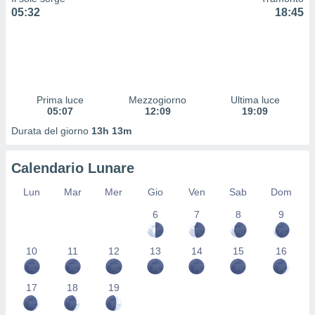
 profili
05:32
18:45
lezione
cità
izzata,
fili per
izzazione
Prima luce
Mezzogiorno
Ultima luce
nuti,
05:07
12:09
19:09
 profili
lezione
Durata del giorno
13h 13m
uti
zzati,
Calendario Lunare
 le
ni degli
Lun
Mar
Mer
Gio
Ven
Sab
Dom
 misurare
zioni dei
6
7
8
9
,
ere il
10
11
12
13
14
15
16
so
he o la
ione di
17
18
19
enienti
diverse,