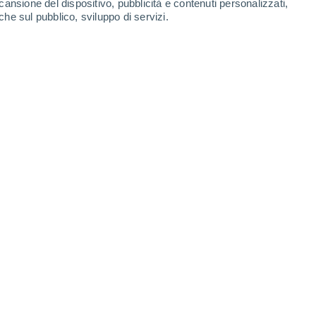
cansione del dispositivo, pubblicità e contenuti personalizzati,
Riemst
26°
che sul pubblico, sviluppo di servizi.
13°
Tongeren
Leaflet
|
©
OpenStreetMap
|
ECMWF
by © Meteored