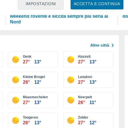
PREVISIONI
SC
IMPOSTAZIONI
ACCETTA E CONTINUA
Meteo Italia, caldo africano fino a Ferragosto:
Su
weekend rovente e siccità sempre più seria al
di
Nord
Altre città
Genk
Hasselt
27°
13°
27°
13°
Kleine Brogel
Lanaken
26°
12°
27°
13°
Maasmechelen
Neerpelt
27°
13°
26°
11°
Tongeren
Zolder
26°
13°
27°
12°