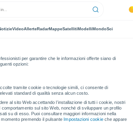
Notizie
Video
Allerte
Radar
Mappe
Satelliti
Modelli
Mondo
Sci
fessionisti per garantire che le informazioni offerte siano di
guenti opzioni:
ccolte tramite cookie o tecnologie simili, ci consente di
n elevati standard di qualità senza alcun costo.
elgio)
re al sito Web accettando l'installazione di tutti i cookie, nostri
26°
 il comportamento sul sito Web, nonché di sviluppare un profilo
11°
asati su di esso. Puoi consultare maggiori informazioni nella
pelt
si momento premendo il pulsante
Impostazioni cookie
che appare