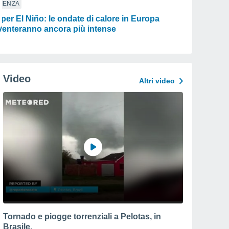
IENZA
per El Niño: le ondate di calore in Europa
venteranno ancora più intense
Video
Altri video
Tornado e piogge torrenziali a Pelotas, in
Brasile.