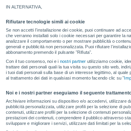
IN ALTERNATIVA,
Rifiutare tecnologie simili ai cookie
Se non accetti l'installazione dei cookie, puoi continuare ad acc
che verranno installati solo i cookie necessari per garantire la n
analizzare il comportamento o per mostrare pubblicità o contenut
27°
generali e pubblicità non personalizzata. Puoi rifiutare l'install
27°
12°
12°
abbonamento premendo il pulsante "Rifiuta".
Houthalen
Zolder
Con il tuo consenso, noi e i
nostri partner
utilizziamo cookie, iden
trattare dati personali quali la tua visita su questo sito web, indiri
i tuoi dati personali sulla base di un interesse legittimo, al quale
27°
al trattamento dei dati in qualsiasi momento facendo clic su "
Imp
27°
12°
13°
Herk-De-
Stad
Hasselt
Noi e i nostri partner eseguiamo il seguente trattamento
Archiviare informazioni su dispositivo e/o accedervi, utilizzare dati
pubblicità personalizzata, utilizzare profili per la selezione di pu
contenuti, utilizzare profili per la selezione di contenuti personal
prestazioni dei contenuti, comprendere il pubblico attraverso stat
sviluppare e migliorare i servizi, utilizzare dati limitati per la sel
27°
12°
26°