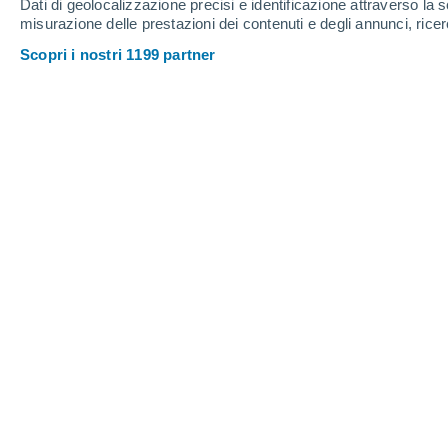
Dati di geolocalizzazione precisi e identificazione attraverso la s
12°
Sint-Truiden
Borgloon
misurazione delle prestazioni dei contenuti e degli annunci, ricer
Scopri i nostri 1199 partner