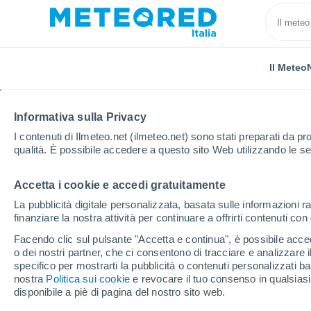
Il Meteo
Informativa sulla Privacy
I contenuti di Ilmeteo.net (ilmeteo.net) sono stati preparati da pro
qualità. È possibile accedere a questo sito Web utilizzando le se
Accetta i cookie e accedi gratuitamente
Home
Belgio
Fiandre
Limburgo
La pubblicità digitale personalizzata, basata sulle informazioni ra
finanziare la nostra attività per continuare a offrirti contenuti co
Il Meteo in Limburgo (B
Facendo clic sul pulsante "Accetta e continua", è possibile accede
26°
o dei nostri partner, che ci consentono di tracciare e analizzare
11°
specifico per mostrarti la pubblicità o contenuti personalizzati b
Neer
Lommel
Oggi, 8 agosto
Tutto il giorno
Simbolo
nostra
Politica sui cookie
e revocare il tuo consenso in qualsia
disponibile a piè di pagina del nostro sito web.