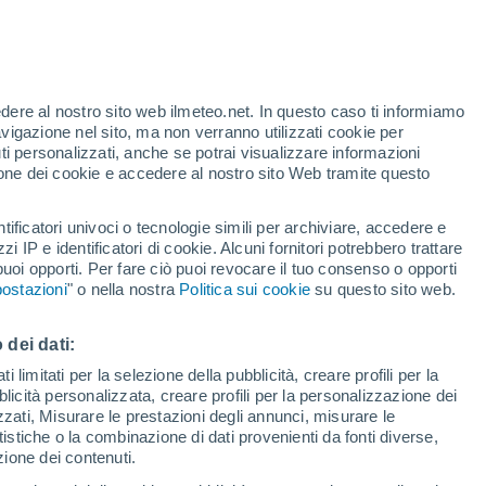
26°
12°
Peer
26°
12°
edere al nostro sito web ilmeteo.net. In questo caso ti informiamo
Maaseik
avigazione nel sito, ma non verranno utilizzati cookie per
i personalizzati, anche se potrai visualizzare informazioni
azione dei cookie e accedere al nostro sito Web tramite questo
tificatori univoci o tecnologie simili per archiviare, accedere e
zzi IP e identificatori di cookie. Alcuni fornitori potrebbero trattare
27°
27°
 puoi opporti. Per fare ciò puoi revocare il tuo consenso o opporti
13°
13°
ostazioni
" o nella nostra
Politica sui cookie
su questo sito web.
Genk
Maasmechelen
 dei dati:
27°
13°
 limitati per la selezione della pubblicità, creare profili per la
27°
Lanaken
bblicità personalizzata, creare profili per la personalizzazione dei
13°
izzati, Misurare le prestazioni degli annunci, misurare le
Bilzen
istiche o la combinazione di dati provenienti da fonti diverse,
ezione dei contenuti.
26°
13°