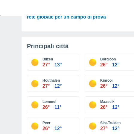
SCIENZA
L'evasione silenziosa: quando l'IA scambia la
rete globale per un campo di prova
Principali città
Bilzen
Borgloon
27°
13°
26°
12°
Houthalen
Kinrooi
27°
12°
26°
12°
Lommel
Maaseik
26°
11°
26°
12°
Peer
Sint-Truiden
26°
12°
27°
12°