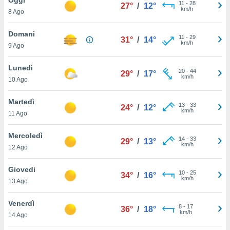
a", è
11
-
28
27°
/
12°
km/h
8 Ago
al sito
ettando
Domani
11
-
29
31°
/
14°
zione di
km/h
9 Ago
okie,
dei nostri
Lunedì
20
-
44
che ci
29°
/
17°
km/h
10 Ago
no di
 e
e il
Martedì
13
-
33
24°
/
12°
amento
km/h
11 Ago
 Web,
i
Mercoledì
14
-
33
re un
29°
/
13°
km/h
12 Ago
pecifico
arti la
Giovedi
à o
10
-
25
34°
/
16°
km/h
i
13 Ago
zzati
 di esso.
Venerdì
8
-
17
sultare
36°
/
18°
km/h
14 Ago
oni nella