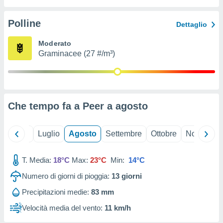
ioni
" o
tra
Polline
Dettaglio
sui cookie
o sito
Moderato
Graminacee (27 #/m³)
nostri
mo il
te
ento dei
Che tempo fa a Peer a
agosto
re
ioni su
Giugno
Luglio
Agosto
Settembre
Ottobre
Novembre
vo e/o
i,
T. Media:
18°C
Max:
23°C
Min:
14°C
 dati
er la
Numero di giorni di pioggia:
13
giorni
 della
à, creare
Precipitazioni medie:
83 mm
r la
Velocità media del vento:
11 km/h
à
izzata,