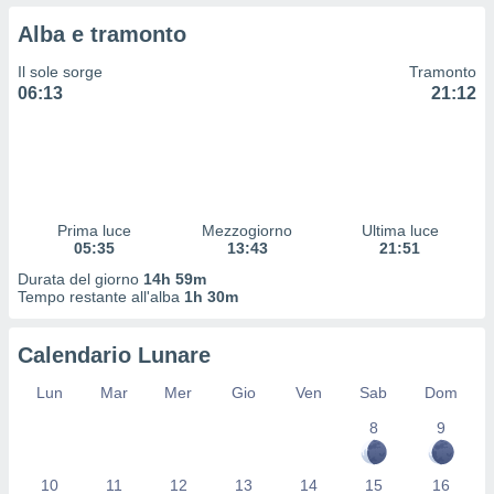
 profili
Alba e tramonto
lezione
cità
Il sole sorge
Tramonto
izzata,
06:13
21:12
fili per
izzazione
nuti,
 profili
lezione
uti
Prima luce
Mezzogiorno
Ultima luce
zzati,
05:35
13:43
21:51
 le
Durata del giorno
14h 59m
ni degli
Tempo restante all'alba
1h 30m
 misurare
zioni dei
,
Calendario Lunare
ere il
Lun
Mar
Mer
Gio
Ven
Sab
Dom
so
8
9
he o la
ione di
enienti
10
11
12
13
14
15
16
diverse,