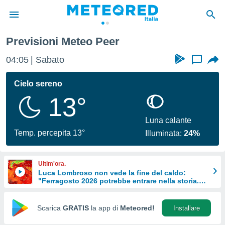
Previsioni Meteo Peer
tiva
rivacy
04:05
Sabato
...
ti di
net
Cielo sereno
net)
13°
i
 da
nisti per
Luna calante
 che le
Temp. percepita 13°
Illuminata:
24%
ioni
iano di
È
Ultim'ora.
Luca Lombroso non vede la fine del caldo:
 a
"Ferragosto 2026 potrebbe entrare nella storia.
ito Web
Ecco perché.
do le
opzioni:
Scarica
GRATIS
la app di
Meteored!
Installare
 i