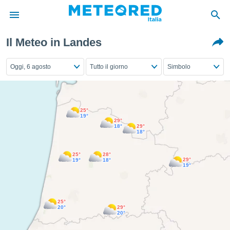
Il Meteo in Landes
tiva
rivacy
Oggi, 6 agosto
Tutto il giorno
Simbolo
ti di
net
net)
i
 da
25°
19°
nisti per
29°
18°
29°
 che le
18°
ioni
iano di
25°
28°
È
29°
19°
18°
19°
 a
ito Web
do le
25°
20°
29°
opzioni:
20°
 i