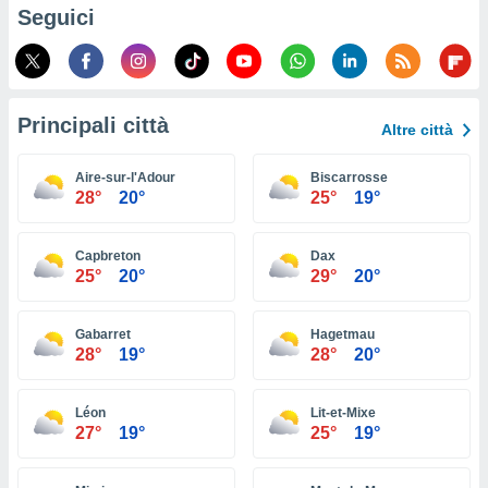
ioni
Seguici
e
à non
izzata.
utare
zione dei
Principali città
Altre città
 al
ito Web
Aire-sur-l'Adour
Biscarrosse
questo
28°
20°
25°
19°
ento
 il
Capbreton
Dax
25°
20°
29°
20°
o
, noi e i
Gabarret
Hagetmau
rtner
28°
19°
28°
20°
mo
tori
Léon
Lit-et-Mixe
o
27°
19°
25°
19°
e simili
viare,