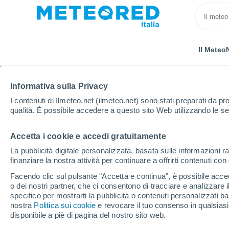
Il Meteo
Informativa sulla Privacy
I contenuti di Ilmeteo.net (ilmeteo.net) sono stati preparati da pro
qualità. È possibile accedere a questo sito Web utilizzando le se
Accetta i cookie e accedi gratuitamente
Home
Francia
Nuova Aquitania
Landes
Loc
La pubblicità digitale personalizzata, basata sulle informazioni ra
finanziare la nostra attività per continuare a offrirti contenuti co
Il tempo in tutte le loc
Facendo clic sul pulsante "Accetta e continua", è possibile accede
o dei nostri partner, che ci consentono di tracciare e analizzare
Tutte le località di Landes
specifico per mostrarti la pubblicità o contenuti personalizzati b
nostra
Politica sui cookie
e revocare il tuo consenso in qualsia
A - J
L - R
S - Y
disponibile a piè di pagina del nostro sito web.