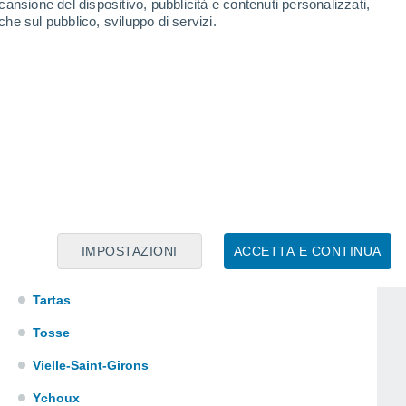
cansione del dispositivo, pubblicità e contenuti personalizzati,
Saint-Geours-de-Maremne
che sul pubblico, sviluppo di servizi.
Saint-Jean-de-Marsacq
Saint-Julien-en-Born
Saint-Martin-de-Hinx
Saint-Paul-lès-Dax
Saint-Pierre-du-Mont
Samadet
Sanguinet
IMPOSTAZIONI
ACCETTA E CONTINUA
Saubion
Tartas
Tosse
Vielle-Saint-Girons
Ychoux