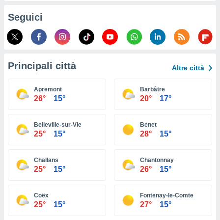
ioni
e
Seguici
à non
izzata.
utare
zione dei
Principali città
 al
Altre città
ito Web
questo
Apremont
Barbâtre
ento
26°
15°
20°
17°
 il
Belleville-sur-Vie
Benet
25°
15°
28°
15°
o
, noi e i
rtner
Challans
Chantonnay
mo
25°
15°
26°
15°
tori
o
Coëx
Fontenay-le-Comte
e simili
25°
15°
27°
15°
viare,