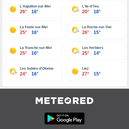
 e
ati
L'Aiguillon-sur-Mer
L'Ile-d'Yeu
26°
16°
20°
18°
 quali la
a su
ito web,
La Faute-sur-Mer
La Roche-sur-Yon
IP e
25°
16°
26°
15°
tori di
Alcuni
La Tranche-sur-Mer
Les Herbiers
ro
25°
16°
25°
14°
 tuoi dati
 sulla
un
Les Sables-d'Olonne
Liez
e
24°
16°
27°
15°
, al quale
rti. Per
puoi
il tuo
o o
l
nto dei
ualsiasi
 facendo