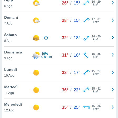
a", è
16
-
29
26°
/
15°
km/h
6 Ago
al sito
ettando
Domani
17
-
31
28°
/
15°
zione di
km/h
7 Ago
okie,
dei nostri
Sabato
14
-
30
che ci
32°
/
18°
km/h
8 Ago
no di
 e
e il
Domenica
40%
15
-
35
31°
/
18°
amento
0.8 mm
km/h
9 Ago
 Web,
i
Lunedì
15
-
27
re un
32°
/
17°
km/h
10 Ago
pecifico
arti la
Martedì
à o
15
-
31
36°
/
22°
km/h
i
11 Ago
zzati
 di esso.
Mercoledì
15
-
36
sultare
35°
/
25°
km/h
12 Ago
oni nella