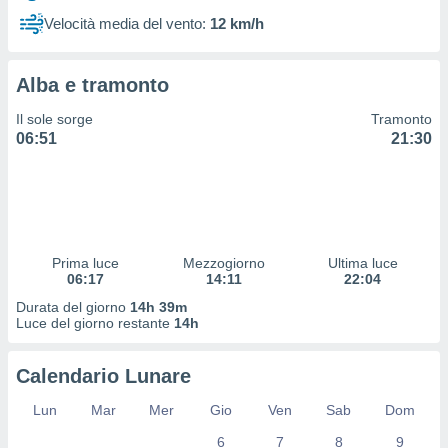
 profili
Velocità media del vento:
12 km/h
lezione
cità
izzata,
Alba e tramonto
fili per
Il sole sorge
Tramonto
izzazione
06:51
21:30
nuti,
 profili
lezione
uti
zzati,
 le
ni degli
Prima luce
Mezzogiorno
Ultima luce
 misurare
06:17
14:11
22:04
zioni dei
Durata del giorno
14h 39m
,
Luce del giorno restante
14h
ere il
so
Calendario Lunare
he o la
ione di
Lun
Mar
Mer
Gio
Ven
Sab
Dom
enienti
6
7
8
9
diverse,