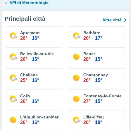
API di Meteorologia
Principali città
Altre città
Apremont
Barbâtre
26°
16°
20°
17°
Belleville-sur-Vie
Benet
26°
15°
28°
15°
Challans
Chantonnay
25°
16°
26°
15°
Coëx
Fontenay-le-Comte
26°
16°
27°
15°
L'Aiguillon-sur-Mer
L'Ile-d'Yeu
26°
16°
20°
18°