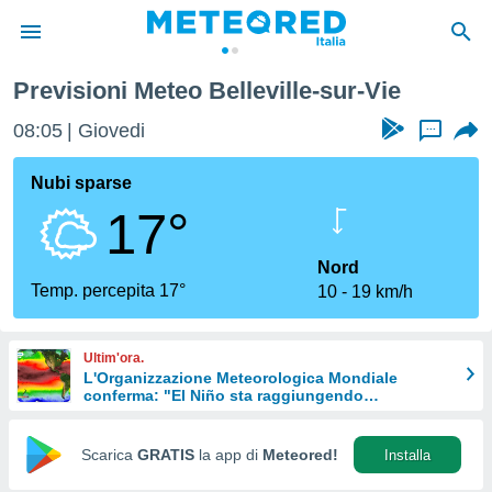
Vie
Previsioni Meteo Belleville-sur-Vie
tiva
rivacy
08:05
Giovedi
...
ti di
net
Nubi sparse
net)
17°
i
 da
nisti per
Nord
 che le
Temp. percepita 17°
10
19 km/h
ioni
iano di
È
Ultim'ora.
L'Organizzazione Meteorologica Mondiale
 a
conferma: "El Niño sta raggiungendo
ito Web
un'intensità mai vista da diversi anni"
do le
opzioni:
Scarica
GRATIS
la app di
Meteored!
Installa
 i