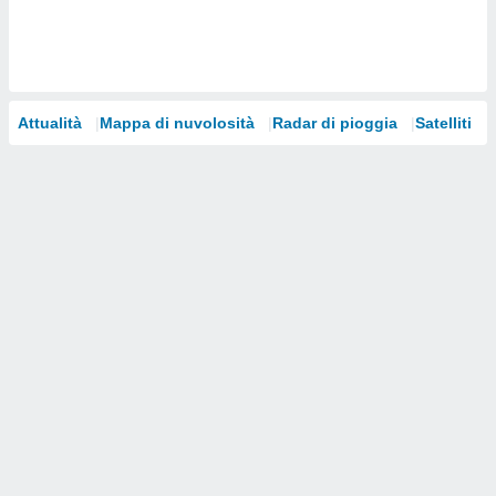
i nostri
artner
Attualità
Mappa di nuvolosità
Radar di pioggia
Satelliti