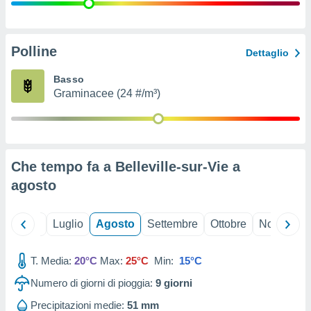
ioni
" o
tra
sui cookie
o sito
Polline
Dettaglio
Basso
nostri
Graminacee (24 #/m³)
mo il
te
ento dei
Che tempo fa a Belleville-sur-Vie a
re
agosto
ioni su
vo e/o
i,
Giugno
Luglio
Agosto
Settembre
Ottobre
Novembre
 dati
er la
 della
T. Media:
20°C
Max:
25°C
Min:
15°C
à, creare
r la
Numero di giorni di pioggia:
9
giorni
à
izzata,
Precipitazioni medie:
51 mm