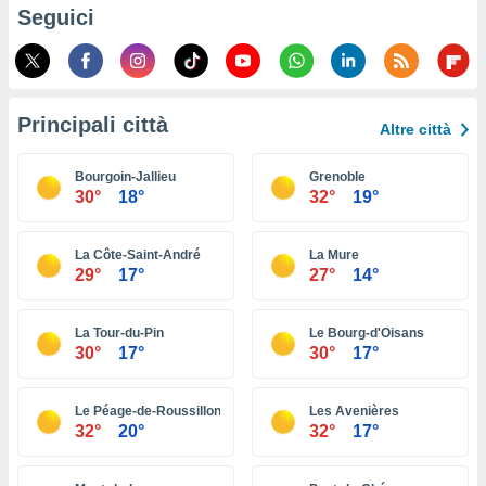
ioni
Seguici
e
à non
izzata.
utare
zione dei
Principali città
Altre città
 al
ito Web
Bourgoin-Jallieu
Grenoble
questo
30°
18°
32°
19°
ento
 il
La Côte-Saint-André
La Mure
29°
17°
27°
14°
o
, noi e i
La Tour-du-Pin
Le Bourg-d'Oisans
rtner
30°
17°
30°
17°
mo
tori
Le Péage-de-Roussillon
Les Avenières
o
32°
20°
32°
17°
e simili
viare,