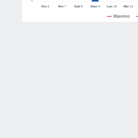
°C
Gio
6
Ven
7
Sab
8
Dom
9
Lun
10
Mar
11
Massimo