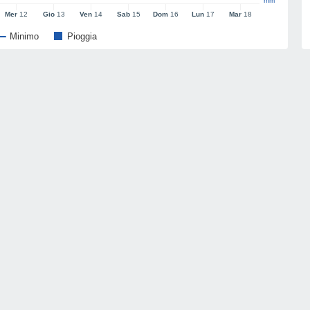
mm
Mer
12
Gio
13
Ven
14
Sab
15
Dom
16
Lun
17
Mar
18
Minimo
Pioggia