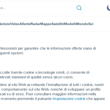
Notizie
Video
Allerte
Radar
Mappe
Satelliti
Modelli
Mondo
Sci
fessionisti per garantire che le informazioni offerte siano di
guenti opzioni:
aint-Marcellin
ccolte tramite cookie o tecnologie simili, ci consente di
n elevati standard di qualità senza alcun costo.
Marcellin
re al sito Web accettando l'installazione di tutti i cookie, nostri
 il comportamento sul sito Web, nonché di sviluppare un profilo
...
asati su di esso. Puoi consultare maggiori informazioni nella
si momento premendo il pulsante
Impostazioni cookie
che appare
Per ora
Cielo sereno nelle prossime ore