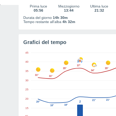
Prima luce
Mezzogiorno
Ultima luce
05:56
13:44
21:32
Durata del giorno
14h 30m
Tempo restante all'alba
4h 32m
Grafici del tempo
45
40
37°
35°
35°
34°
35
31°
31°
30
25
20
21°
21°
2
20°
18°
18°
15