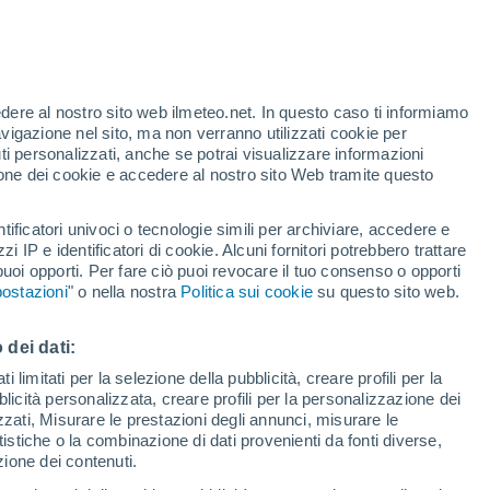
Allerta arancione
Allerta importante per alte
temperature a Saint-Marcellin oggi
te
edere al nostro sito web ilmeteo.net. In questo caso ti informiamo
46%
avigazione nel sito, ma non verranno utilizzati cookie per
i personalizzati, anche se potrai visualizzare informazioni
azione dei cookie e accedere al nostro sito Web tramite questo
tificatori univoci o tecnologie simili per archiviare, accedere e
sità
zzi IP e identificatori di cookie. Alcuni fornitori potrebbero trattare
 puoi opporti. Per fare ciò puoi revocare il tuo consenso o opporti
adar di pioggia
Satelliti
Modelli
ostazioni
" o nella nostra
Politica sui cookie
su questo sito web.
 dei dati:
omenica
Lunedì
Martedì
Mercoledì
 limitati per la selezione della pubblicità, creare profili per la
bblicità personalizzata, creare profili per la personalizzazione dei
9 Ago
10 Ago
11 Ago
12 Ago
izzati, Misurare le prestazioni degli annunci, misurare le
istiche o la combinazione di dati provenienti da fonti diverse,
ezione dei contenuti.
80%