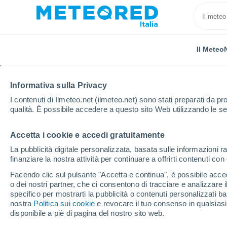
Il Meteo
Informativa sulla Privacy
I contenuti di Ilmeteo.net (ilmeteo.net) sono stati preparati da pro
qualità. È possibile accedere a questo sito Web utilizzando le se
Accetta i cookie e accedi gratuitamente
Home
Francia
Alvernia-Rodano-Alpi
Isère
S
La pubblicità digitale personalizzata, basata sulle informazioni ra
finanziare la nostra attività per continuare a offrirti contenuti co
Previsioni Meteo Saint-
Facendo clic sul pulsante "Accetta e continua", è possibile accede
o dei nostri partner, che ci consentono di tracciare e analizzare
01:24
Giovedi
specifico per mostrarti la pubblicità o contenuti personalizzati b
nostra
Politica sui cookie
e revocare il tuo consenso in qualsia
disponibile a piè di pagina del nostro sito web.
Cielo sereno