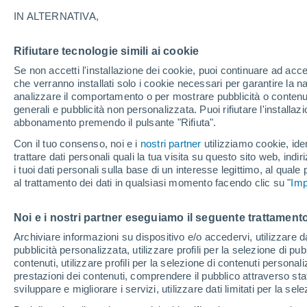
24°
IN ALTERNATIVA,
Rifiutare tecnologie simili ai cookie
Luna calan
Se non accetti l'installazione dei cookie, puoi continuare ad acc
Illuminata:
Temp. percepita 25°
che verranno installati solo i cookie necessari per garantire la n
analizzare il comportamento o per mostrare pubblicità o contenut
generali e pubblicità non personalizzata. Puoi rifiutare l'install
abbonamento premendo il pulsante "Rifiuta".
Ultim'ora.
L'Organizzazione Meteorologica Mondiale
Con il tuo consenso, noi e i
nostri partner
utilizziamo cookie, iden
conferma: "El Niño sta raggiungendo un'inten
trattare dati personali quali la tua visita su questo sito web, indiri
mai vista da diversi anni"
i tuoi dati personali sulla base di un interesse legittimo, al quale
Il Meteo 1 - 7
Attualità
Mappa della Temperatura
R
al trattamento dei dati in qualsiasi momento facendo clic su "
Imp
Noi e i nostri partner eseguiamo il seguente trattamento
Domani
Sabato
D
Oggi
Archiviare informazioni su dispositivo e/o accedervi, utilizzare dati
pubblicità personalizzata, utilizzare profili per la selezione di pu
7 Ago
8 Ago
6 Ago
contenuti, utilizzare profili per la selezione di contenuti personal
prestazioni dei contenuti, comprendere il pubblico attraverso stat
sviluppare e migliorare i servizi, utilizzare dati limitati per la sel