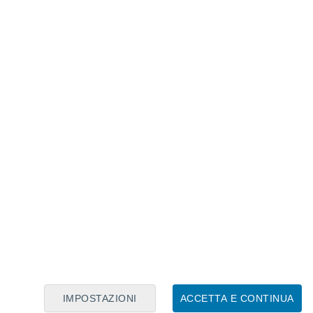
Calendario Lunare
Lun
Mar
Mer
Gio
Ven
Sab
Dom
6
7
8
9
10
11
12
13
14
15
16
IMPOSTAZIONI
ACCETTA E CONTINUA