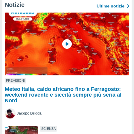
a", è
Notizie
Ultime notizie
al sito
ettando
zione di
okie,
dei nostri
che ci
no di
 e
e il
amento
 Web,
i
PREVISIONI
re un
pecifico
Meteo Italia, caldo africano fino a Ferragosto:
arti la
weekend rovente e siccità sempre più seria al
à o
Nord
i
zzati
Jacopo Bridda
 di esso.
sultare
SCIENZA
oni nella