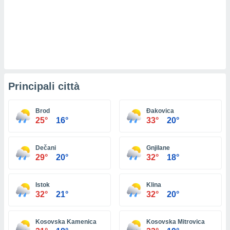
ioni
e
à non
izzata.
utare
zione dei
 al
ito Web
Principali città
questo
ento
 il
Brod
Đakovica
25°
16°
33°
20°
o
Dečani
Gnjilane
, noi e i
29°
20°
32°
18°
rtner
mo
Istok
Klina
tori
32°
21°
32°
20°
o
e simili
viare,
Kosovska Kamenica
Kosovska Mitrovica