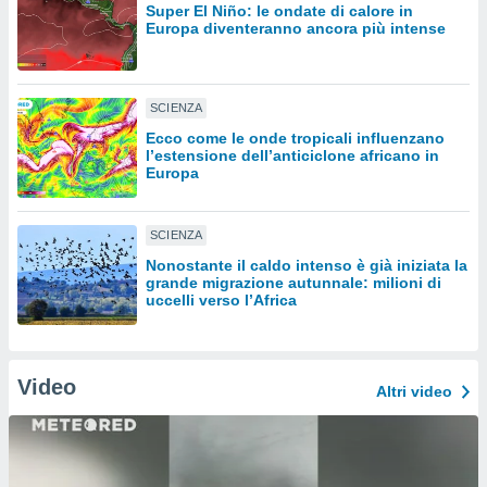
Super El Niño: le ondate di calore in
Europa diventeranno ancora più intense
sui cookie
e il tuo
 in
SCIENZA
o
Ecco come le onde tropicali influenzano
 il
l’estensione dell’anticiclone africano in
Europa
azioni
kie
re
SCIENZA
le a piè
 del
Nonostante il caldo intenso è già iniziata la
grande migrazione autunnale: milioni di
to web.
uccelli verso l’Africa
ATIVA,
Video
e
Altri video
gie
i cookie
ccetti
zione dei