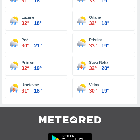
31°
18°
33°
19°
 e
ati
 quali la
Luzane
Orlane
a su
32°
18°
32°
18°
ito web,
IP e
tori di
Peć
Pristina
Alcuni
30°
21°
33°
19°
ro
 tuoi dati
Prizren
Suva Reka
 sulla
32°
19°
32°
20°
un
e
, al quale
Uroševac
Vitina
rti. Per
31°
18°
30°
19°
puoi
il tuo
o o
l
nto dei
ualsiasi
 facendo