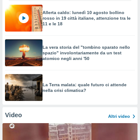
Allerta caldo: lunedì 10 agosto bollino
rosso in 19 città italiane, attenzione tra le
11 e le 18
La vera storia del "tombino sparato nello
spazio" involontariamente da un test
atomico negli anni '50
La Terra malata: quale futuro ci attende
nella crisi climatica?
Video
Altri video