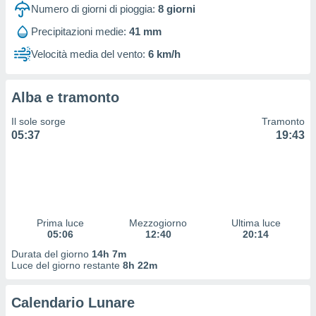
 profili
Numero di giorni di pioggia:
8
giorni
lezione
Precipitazioni medie:
41 mm
cità
izzata,
Velocità media del vento:
6 km/h
fili per
izzazione
Alba e tramonto
nuti,
 profili
Il sole sorge
Tramonto
lezione
05:37
19:43
uti
zzati,
 le
ni degli
 misurare
zioni dei
,
Prima luce
Mezzogiorno
Ultima luce
05:06
12:40
20:14
ere il
Durata del giorno
14h 7m
so
Luce del giorno restante
8h 22m
he o la
ione di
Calendario Lunare
enienti
diverse,