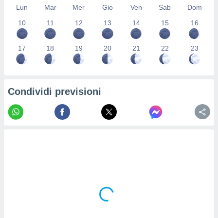
Lun
Mar
Mer
Gio
Ven
Sab
Dom
re e
e i
10
11
12
13
14
15
16
tilizzare
ati per la
e dei
17
18
19
20
21
22
23
.
izzazione
Condividi previsioni
azione
o la
e del
vo,
à e
i
zzati,
one delle
ni dei
 e degli
 ricerche
ico,
di