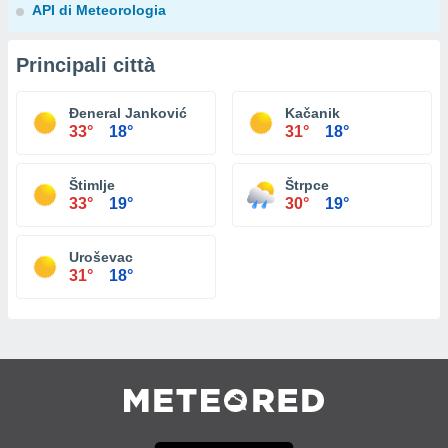
API di Meteorologia
Principali città
Đeneral Janković
Kačanik
33°
18°
31°
18°
Štimlje
Štrpce
33°
19°
30°
19°
Uroševac
31°
18°