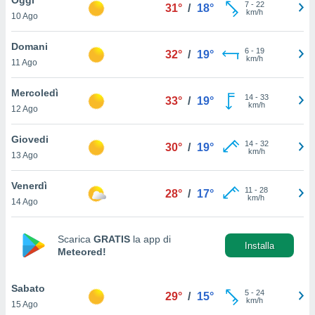
a", è
7
-
22
31°
/
18°
km/h
10 Ago
al sito
ettando
Domani
6
-
19
32°
/
19°
zione di
km/h
11 Ago
okie,
dei nostri
Mercoledì
14
-
33
che ci
33°
/
19°
km/h
12 Ago
no di
 e
e il
Giovedi
14
-
32
30°
/
19°
amento
km/h
13 Ago
 Web,
i
Venerdì
11
-
28
re un
28°
/
17°
km/h
14 Ago
pecifico
arti la
à o
Scarica
GRATIS
la app di
i
Installa
Meteored!
zzati
 di esso.
sultare
Sabato
5
-
24
29°
/
15°
km/h
15 Ago
oni nella