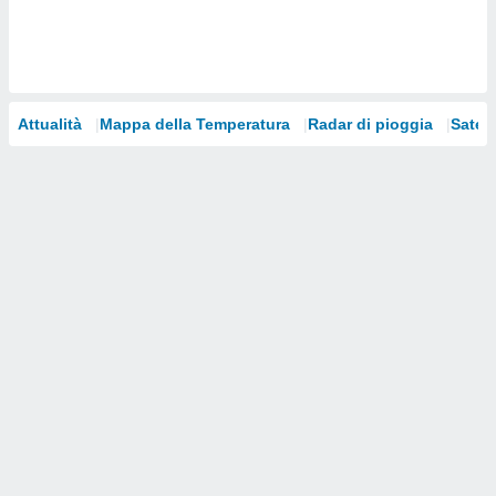
i nostri
artner
Attualità
Mappa della Temperatura
Radar di pioggia
Satelli