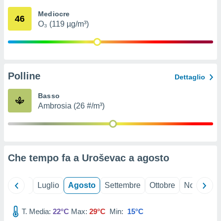
ioni
" o
Mediocre
tra
46
O₃ (119 µg/m³)
sui cookie
o sito
nostri
Polline
Dettaglio
mo il
te
Basso
ento dei
Ambrosia (26 #/m³)
re
ioni su
vo e/o
i,
Che tempo fa a Uroševac a
agosto
 dati
er la
 della
Giugno
Luglio
Agosto
Settembre
Ottobre
Novembre
à, creare
r la
à
T. Media:
22°C
Max:
29°C
Min:
15°C
izzata,