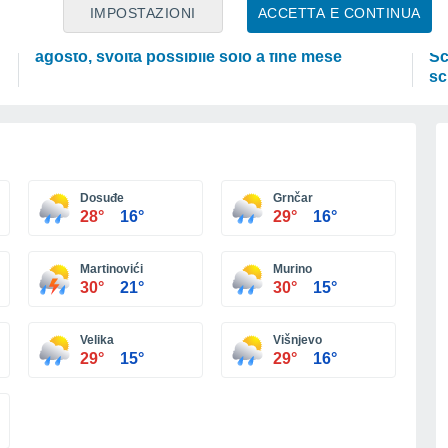
PREVISIONI
AT
IMPOSTAZIONI
ACCETTA E CONTINUA
L’estate non cambia rotta: caldo fino a metà
Il
agosto, svolta possibile solo a fine mese
Sc
sc
Dosuđe
Grnčar
28°
16°
29°
16°
Martinovići
Murino
30°
21°
30°
15°
Velika
Višnjevo
29°
15°
29°
16°