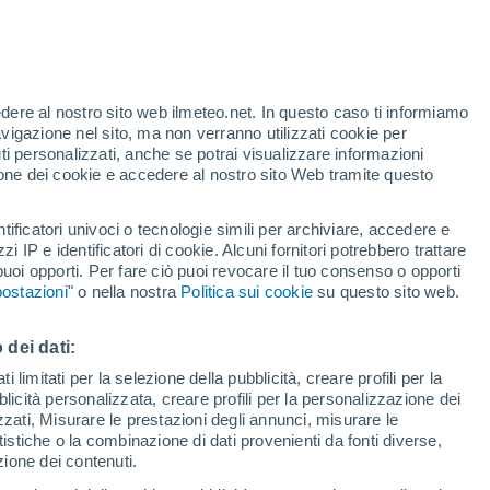
edere al nostro sito web ilmeteo.net. In questo caso ti informiamo
avigazione nel sito, ma non verranno utilizzati cookie per
29°
30°
15°
i personalizzati, anche se potrai visualizzare informazioni
15°
Velika
azione dei cookie e accedere al nostro sito Web tramite questo
tificatori univoci o tecnologie simili per archiviare, accedere e
29°
zzi IP e identificatori di cookie. Alcuni fornitori potrebbero trattare
16°
 puoi opporti. Per fare ciò puoi revocare il tuo consenso o opporti
Plav
ostazioni
" o nella nostra
Politica sui cookie
su questo sito web.
 dei dati:
 limitati per la selezione della pubblicità, creare profili per la
bblicità personalizzata, creare profili per la personalizzazione dei
izzati, Misurare le prestazioni degli annunci, misurare le
istiche o la combinazione di dati provenienti da fonti diverse,
ezione dei contenuti.