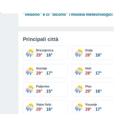
PREVISIONI
Tendenza Meteo per Ferragosto: cosa
"vedono" e ci "dicono" i modelli meteorologici
Principali città
Brezojevica
Dolja
29°
16°
28°
16°
Gusinje
Hoti
29°
17°
28°
17°
Paljevine
Plav
26°
15°
29°
16°
Vojno Selo
Vusanje
29°
16°
29°
17°