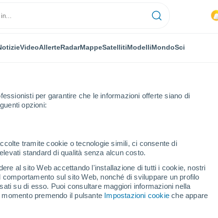
Notizie
Video
Allerte
Radar
Mappe
Satelliti
Modelli
Mondo
Sci
fessionisti per garantire che le informazioni offerte siano di
guenti opzioni:
ccolte tramite cookie o tecnologie simili, ci consente di
n elevati standard di qualità senza alcun costo.
 Plav
re al sito Web accettando l'installazione di tutti i cookie, nostri
 il comportamento sul sito Web, nonché di sviluppare un profilo
asati su di esso. Puoi consultare maggiori informazioni nella
si momento premendo il pulsante
Impostazioni cookie
che appare