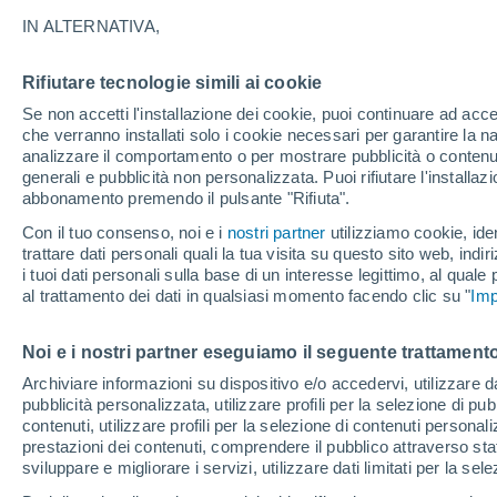
IN ALTERNATIVA,
Rifiutare tecnologie simili ai cookie
Se non accetti l'installazione dei cookie, puoi continuare ad acc
che verranno installati solo i cookie necessari per garantire la n
analizzare il comportamento o per mostrare pubblicità o contenut
generali e pubblicità non personalizzata. Puoi rifiutare l'install
Murino
abbonamento premendo il pulsante "Rifiuta".
Con il tuo consenso, noi e i
nostri partner
utilizziamo cookie, iden
trattare dati personali quali la tua visita su questo sito web, indiri
i tuoi dati personali sulla base di un interesse legittimo, al quale
al trattamento dei dati in qualsiasi momento facendo clic su "
29°
Imp
17°
Gusinje
Noi e i nostri partner eseguiamo il seguente trattamento
Archiviare informazioni su dispositivo e/o accedervi, utilizzare dati
pubblicità personalizzata, utilizzare profili per la selezione di pu
contenuti, utilizzare profili per la selezione di contenuti personal
prestazioni dei contenuti, comprendere il pubblico attraverso stat
sviluppare e migliorare i servizi, utilizzare dati limitati per la sel