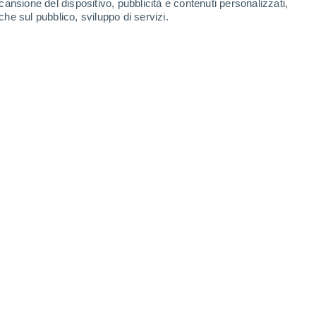
cansione del dispositivo, pubblicità e contenuti personalizzati,
che sul pubblico, sviluppo di servizi.
Leaflet
|
©
OpenStreetMap
|
ECMWF
by © Meteored