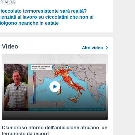
TUALITÀ
 cioccolato termoresistente sarà realtà?
ienziati al lavoro su ciccolatini che non si
iolgono neanche in estate
Video
Altri video
Clamoroso ritorno dell'anticiclone africano, un
ferragosto da record