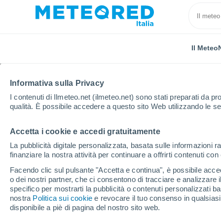
Il Meteo
Informativa sulla Privacy
I contenuti di Ilmeteo.net (ilmeteo.net) sono stati preparati da pro
qualità. È possibile accedere a questo sito Web utilizzando le se
Accetta i cookie e accedi gratuitamente
Home
Montenegro
Comune di Plav
La pubblicità digitale personalizzata, basata sulle informazioni ra
finanziare la nostra attività per continuare a offrirti contenuti co
Il Meteo nel Comune di
Facendo clic sul pulsante "Accetta e continua", è possibile accede
o dei nostri partner, che ci consentono di tracciare e analizzare
specifico per mostrarti la pubblicità o contenuti personalizzati b
Oggi, 7 agosto
Tutto il giorno
Simbolo
nostra
Politica sui cookie
e revocare il tuo consenso in qualsia
disponibile a piè di pagina del nostro sito web.