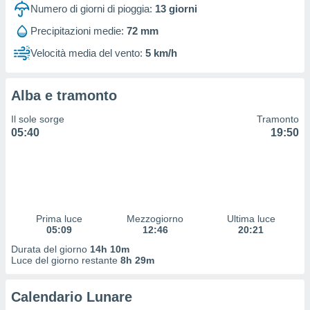
 profili
Numero di giorni di pioggia:
13
giorni
lezione
Precipitazioni medie:
72 mm
cità
izzata,
Velocità media del vento:
5 km/h
fili per
izzazione
Alba e tramonto
nuti,
 profili
Il sole sorge
Tramonto
lezione
05:40
19:50
uti
zzati,
 le
ni degli
 misurare
zioni dei
,
Prima luce
Mezzogiorno
Ultima luce
05:09
12:46
20:21
ere il
Durata del giorno
14h 10m
so
Luce del giorno restante
8h 29m
he o la
ione di
Calendario Lunare
enienti
diverse,