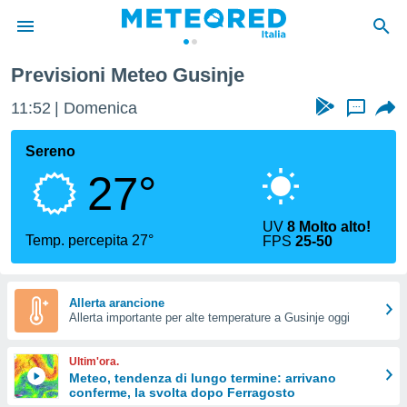
Previsioni Meteo Gusinje
tiva
rivacy
11:52
Domenica
...
ti di
net
Sereno
net)
27°
i
 da
nisti per
UV
8 Molto alto!
 che le
Temp. percepita 27°
FPS
25-50
ioni
iano di
È
Allerta arancione
 a
Allerta importante per alte temperature a Gusinje oggi
ito Web
do le
Ultim'ora.
opzioni:
Meteo, tendenza di lungo termine: arrivano
conferme, la svolta dopo Ferragosto
 i