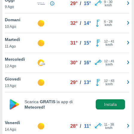
a", è
9
-
30
29°
/
15°
km/h
9 Ago
al sito
ettando
Domani
6
-
28
32°
/
14°
zione di
km/h
10 Ago
okie,
dei nostri
Martedì
12
-
41
che ci
31°
/
15°
km/h
11 Ago
no di
 e
e il
Mercoledì
12
-
41
30°
/
16°
amento
km/h
12 Ago
 Web,
i
Giovedi
12
-
43
re un
29°
/
13°
km/h
13 Ago
pecifico
arti la
à o
Scarica
GRATIS
la app di
i
Installa
Meteored!
zzati
 di esso.
sultare
Venerdì
11
-
38
28°
/
11°
km/h
14 Ago
oni nella