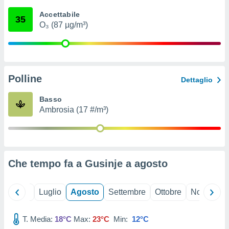
ioni
" o
Accettabile
tra
35
O₃ (87 µg/m³)
sui cookie
o sito
nostri
Polline
Dettaglio
mo il
te
Basso
ento dei
Ambrosia (17 #/m³)
re
ioni su
vo e/o
i,
Che tempo fa a Gusinje a
agosto
 dati
er la
 della
Giugno
Luglio
Agosto
Settembre
Ottobre
Novembre
à, creare
r la
à
T. Media:
18°C
Max:
23°C
Min:
12°C
izzata,