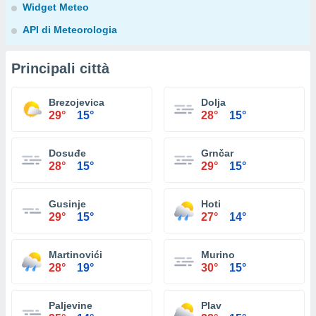
Widget Meteo
API di Meteorologia
Principali città
Brezojevica
Dolja
29°
15°
28°
15°
Dosuđe
Grnčar
28°
15°
29°
15°
Gusinje
Hoti
29°
15°
27°
14°
Martinovići
Murino
28°
19°
30°
15°
Paljevine
Plav