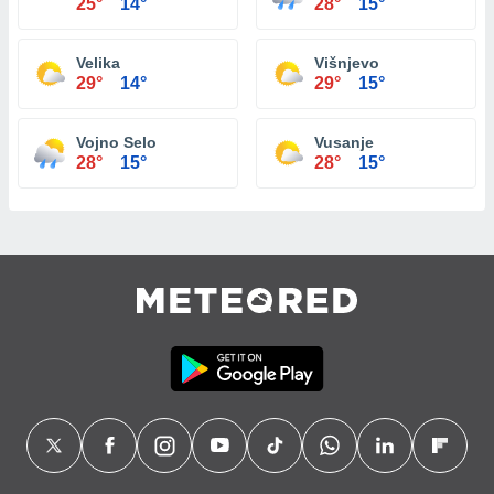
25°
14°
28°
15°
Velika
Višnjevo
29°
14°
29°
15°
Vojno Selo
Vusanje
28°
15°
28°
15°