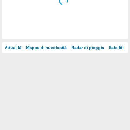
i nostri
artner
Attualità
Mappa di nuvolosità
Radar di pioggia
Satelliti