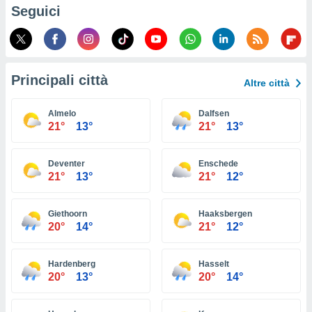
ioni
Seguici
e
à non
izzata.
utare
zione dei
Principali città
Altre città
 al
ito Web
Almelo
Dalfsen
questo
21°
13°
21°
13°
ento
 il
Deventer
Enschede
21°
13°
21°
12°
o
, noi e i
Giethoorn
Haaksbergen
rtner
20°
14°
21°
12°
mo
tori
Hardenberg
Hasselt
o
20°
13°
20°
14°
e simili
viare,