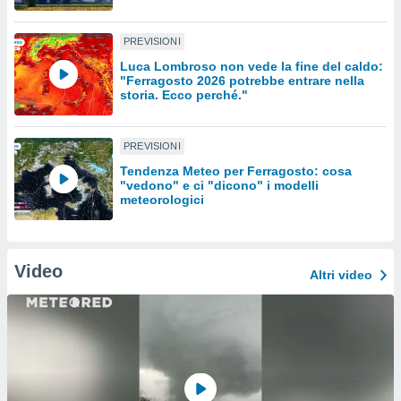
sui cookie
PREVISIONI
e il tuo
 in
Luca Lombroso non vede la fine del caldo:
"Ferragosto 2026 potrebbe entrare nella
storia. Ecco perché."
o
 il
PREVISIONI
azioni
kie
Tendenza Meteo per Ferragosto: cosa
re
"vedono" e ci "dicono" i modelli
meteorologici
le a piè
 del
to web.
Video
Altri video
ATIVA,
e
gie
i cookie
ccetti
zione dei