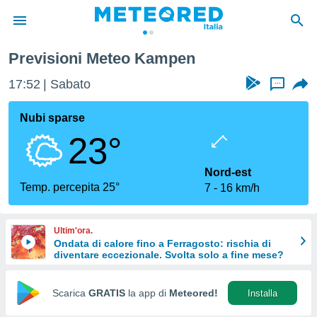
Previsioni Meteo Kampen
tiva
rivacy
17:52
Sabato
...
ti di
net
Nubi sparse
net)
23°
i
 da
nisti per
Nord-est
 che le
Temp. percepita 25°
7
16 km/h
ioni
iano di
È
Ultim'ora.
Ondata di calore fino a Ferragosto: rischia di
 a
diventare eccezionale. Svolta solo a fine mese?
ito Web
do le
opzioni:
Scarica
GRATIS
la app di
Meteored!
Installa
 i