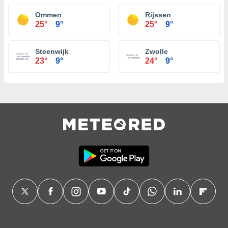
Ommen
Rijssen
25°
9°
25°
9°
Steenwijk
Zwolle
23°
9°
24°
9°