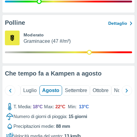
ioni
" o
tra
sui cookie
o sito
Polline
Dettaglio
Moderato
nostri
Graminacee (47 #/m³)
mo il
te
ento dei
Che tempo fa a Kampen a
agosto
re
ioni su
vo e/o
Giugno
Luglio
Agosto
Settembre
Ottobre
Novembre
i,
 dati
er la
T. Media:
18°C
Max:
22°C
Min:
13°C
 della
Numero di giorni di pioggia:
15
giorni
à, creare
r la
Precipitazioni medie:
88 mm
à
izzata,
Velocità media del vento:
13 km/h