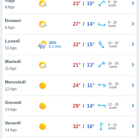
a", è
8
-
16
23°
/
10°
km/h
8 Ago
al sito
ettando
Domani
9
-
20
27°
/
14°
zione di
km/h
9 Ago
okie,
dei nostri
Lunedì
30%
22
-
42
che ci
22°
/
15°
0.2 mm
km/h
10 Ago
no di
 e
e il
Martedì
16
-
30
21°
/
13°
amento
km/h
11 Ago
 Web,
i
Mercoledì
15
-
30
re un
24°
/
11°
km/h
12 Ago
pecifico
arti la
Giovedi
à o
12
-
26
29°
/
14°
km/h
i
13 Ago
zzati
 di esso.
Venerdì
9
-
22
sultare
32°
/
16°
km/h
14 Ago
oni nella