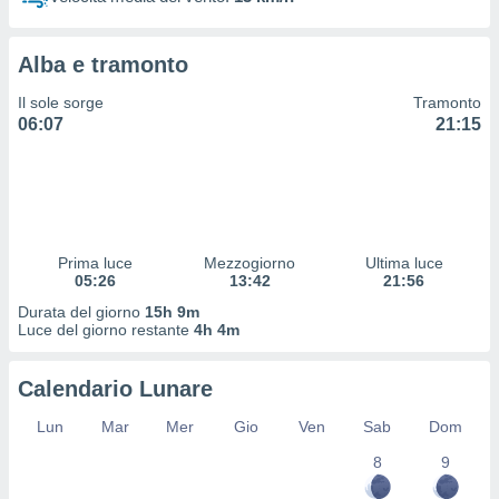
 profili
lezione
cità
Alba e tramonto
izzata,
fili per
Il sole sorge
Tramonto
06:07
21:15
izzazione
nuti,
 profili
lezione
uti
zzati,
Prima luce
Mezzogiorno
Ultima luce
 le
05:26
13:42
21:56
ni degli
 misurare
Durata del giorno
15h 9m
zioni dei
Luce del giorno restante
4h 4m
,
ere il
Calendario Lunare
so
Lun
Mar
Mer
Gio
Ven
Sab
Dom
he o la
ione di
8
9
enienti
diverse,