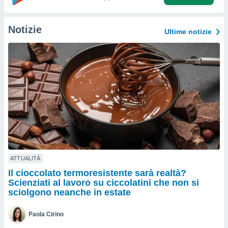
a", è
al sito
Notizie
Ultime notizie
ettando
zione di
okie,
dei nostri
che ci
no di
 e
e il
amento
 Web,
i
re un
pecifico
arti la
ATTUALITÀ
à o
Il cioccolato termoresistente sarà realtà?
i
Scienziati al lavoro su ciccolatini che non si
zzati
sciolgono neanche in estate
 di esso.
sultare
Paola Cirino
oni nella