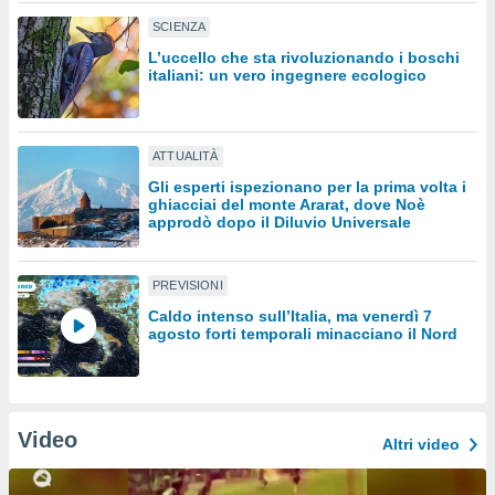
SCIENZA
sui cookie
L’uccello che sta rivoluzionando i boschi
e il tuo
italiani: un vero ingegnere ecologico
 in
o
 il
ATTUALITÀ
azioni
Gli esperti ispezionano per la prima volta i
ghiacciai del monte Ararat, dove Noè
kie
approdò dopo il Diluvio Universale
re
le a piè
 del
PREVISIONI
to web.
Caldo intenso sull’Italia, ma venerdì 7
agosto forti temporali minacciano il Nord
ATIVA,
e
gie
Video
i cookie
Altri video
ccetti
zione dei