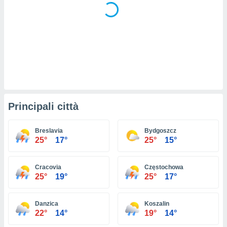
ioni
e
à non
izzata.
utare
zione dei
 al
ito Web
questo
ento
Principali città
 il
Breslavia
Bydgoszcz
25°
17°
25°
15°
o
, noi e i
rtner
Cracovia
Częstochowa
mo
25°
19°
25°
17°
tori
o
Danzica
Koszalin
e simili
22°
14°
19°
14°
viare,