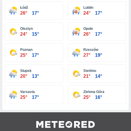
 e
ati
Łódź
Lublin
 quali la
26°
17°
24°
17°
a su
ito web,
IP e
Olsztyn
Opole
24°
15°
26°
17°
tori di
Alcuni
Poznan
Rzeszów
ro
25°
17°
27°
19°
 tuoi dati
 sulla
un
Slupsk
Stettino
e
20°
13°
21°
14°
, al quale
rti. Per
puoi
Varsavia
Zielona Góra
il tuo
25°
17°
25°
16°
o o
l
nto dei
ualsiasi
 facendo