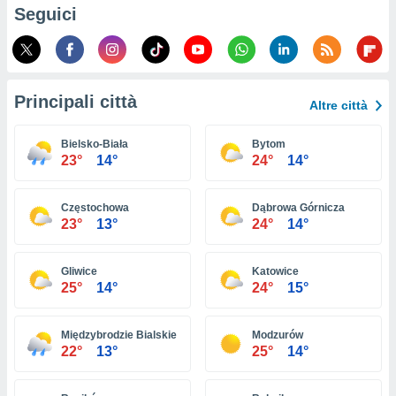
ioni
Seguici
e
à non
izzata.
utare
zione dei
Principali città
Altre città
 al
ito Web
Bielsko-Biała
Bytom
questo
23°
14°
24°
14°
ento
 il
Częstochowa
Dąbrowa Górnicza
23°
13°
24°
14°
o
, noi e i
Gliwice
Katowice
rtner
25°
14°
24°
15°
mo
tori
Międzybrodzie Bialskie
Modzurów
o
22°
13°
25°
14°
e simili
viare,