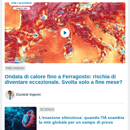
a", è
al sito
ettando
zione di
okie,
dei nostri
che ci
no di
 e
e il
amento
 Web,
PREVISIONI
i
Ondata di calore fino a Ferragosto: rischia di
re un
diventare eccezionale. Svolta solo a fine mese?
pecifico
arti la
Daniele Ingemi
à o
i
zzati
SCIENZA
 di esso.
L'evasione silenziosa: quando l'IA scambia
sultare
la rete globale per un campo di prova
oni nella