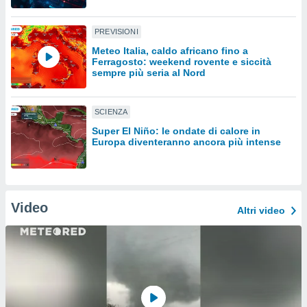
sui cookie
PREVISIONI
e il tuo
 in
Meteo Italia, caldo africano fino a
Ferragosto: weekend rovente e siccità
sempre più seria al Nord
o
 il
SCIENZA
azioni
kie
Super El Niño: le ondate di calore in
re
Europa diventeranno ancora più intense
le a piè
 del
to web.
Video
Altri video
ATIVA,
e
gie
i cookie
ccetti
zione dei