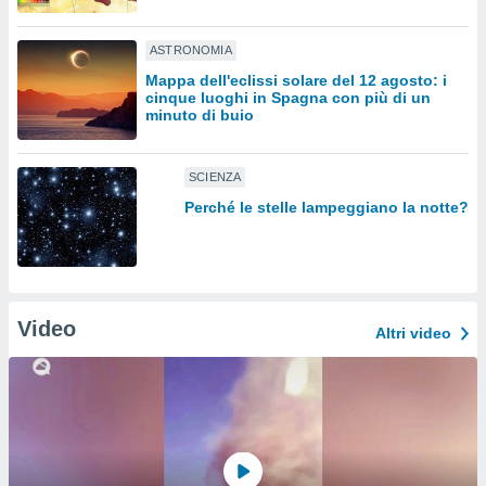
sui cookie
ASTRONOMIA
e il tuo
 in
Mappa dell'eclissi solare del 12 agosto: i
cinque luoghi in Spagna con più di un
minuto di buio
o
 il
SCIENZA
azioni
kie
Perché le stelle lampeggiano la notte?
re
le a piè
 del
to web.
Video
Altri video
ATIVA,
e
gie
i cookie
ccetti
zione dei