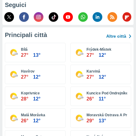
ioni
Seguici
e
à non
izzata.
utare
zione dei
Principali città
Altre città
 al
ito Web
Bílá
Frýdek-Místek
questo
27°
13°
27°
12°
ento
 il
Havírov
Karviná
27°
12°
27°
12°
o
, noi e i
Koprivnice
Kuncice Pod Ondrejníkem
rtner
28°
12°
26°
11°
mo
tori
Malá Morávka
Moravská Ostrava A Prívoz
o
26°
12°
29°
13°
e simili
viare,