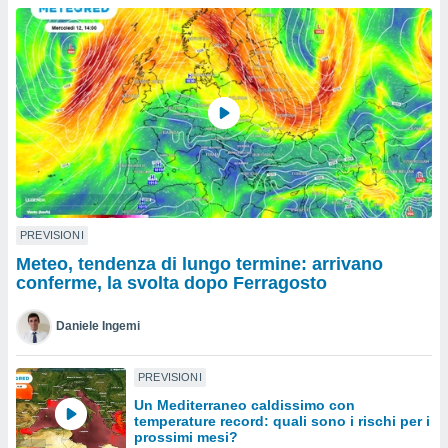
a", è
al sito
ettando
zione di
okie,
dei nostri
che ci
no di
 e
e il
amento
 Web,
PREVISIONI
i
Meteo, tendenza di lungo termine: arrivano
re un
conferme, la svolta dopo Ferragosto
pecifico
arti la
Daniele Ingemi
à o
i
zzati
PREVISIONI
 di esso.
Un Mediterraneo caldissimo con
sultare
temperature record: quali sono i rischi per i
prossimi mesi?
oni nella