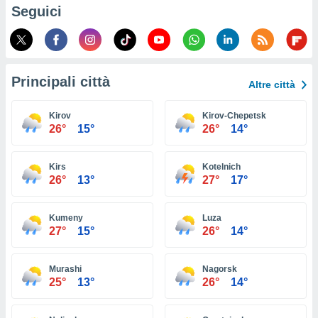
ioni
Seguici
e
à non
izzata.
utare
zione dei
Principali città
Altre città
 al
ito Web
Kirov
Kirov-Chepetsk
questo
26°
15°
26°
14°
ento
 il
Kirs
Kotelnich
26°
13°
27°
17°
o
, noi e i
Kumeny
Luza
rtner
27°
15°
26°
14°
mo
tori
Murashi
Nagorsk
o
25°
13°
26°
14°
e simili
viare,