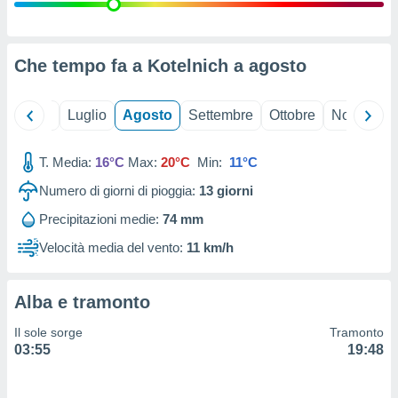
ioni
" o
tra
sui cookie
o sito
Che tempo fa a Kotelnich a
agosto
nostri
Giugno
Luglio
Agosto
Settembre
Ottobre
Novembre
mo il
T. Media:
16°C
Max:
20°C
Min:
11°C
te
ento dei
Numero di giorni di pioggia:
13
giorni
Precipitazioni medie:
74 mm
re
ioni su
Velocità media del vento:
11 km/h
vo e/o
i,
 dati
Alba e tramonto
er la
 della
Il sole sorge
Tramonto
à, creare
03:55
19:48
r la
à
izzata,