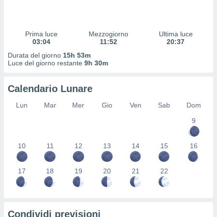
 profili
lezione
cità
izzata,
Prima luce
Mezzogiorno
Ultima luce
fili per
03:04
11:52
20:37
Durata del giorno
15h 53m
izzazione
Luce del giorno restante
9h 30m
nuti,
 profili
Calendario Lunare
lezione
uti
Lun
Mar
Mer
Gio
Ven
Sab
Dom
zzati,
 le
9
ni degli
 misurare
zioni dei
10
11
12
13
14
15
16
,
ere il
17
18
19
20
21
22
so
he o la
ione di
enienti
Condividi previsioni
diverse,