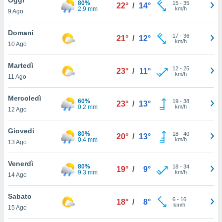
80%
a", è
15
-
35
22°
/
14°
2.9 mm
km/h
9 Ago
al sito
ettando
Domani
17
-
36
21°
/
12°
zione di
km/h
10 Ago
okie,
dei nostri
Martedì
12
-
25
che ci
23°
/
11°
km/h
11 Ago
no di
 e
e il
Mercoledì
60%
19
-
38
23°
/
13°
amento
0.2 mm
km/h
12 Ago
 Web,
i
Giovedi
80%
18
-
40
re un
20°
/
13°
0.4 mm
km/h
13 Ago
pecifico
arti la
Venerdì
à o
80%
18
-
34
19°
/
9°
9.3 mm
km/h
i
14 Ago
zzati
 di esso.
Sabato
6
-
16
sultare
18°
/
8°
km/h
15 Ago
oni nella