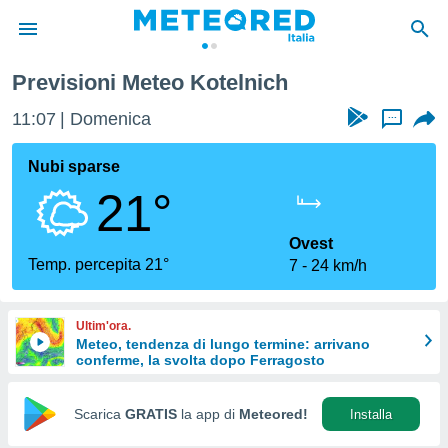
Previsioni Meteo Kotelnich
tiva
rivacy
11:07
Domenica
...
ti di
net
Nubi sparse
net)
21°
i
 da
nisti per
Ovest
 che le
Temp. percepita 21°
7
24 km/h
ioni
iano di
È
Ultim'ora.
Meteo, tendenza di lungo termine: arrivano
 a
conferme, la svolta dopo Ferragosto
ito Web
do le
opzioni:
Scarica
GRATIS
la app di
Meteored!
Installa
 i