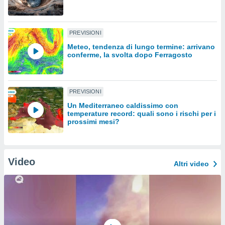
sui cookie
e il tuo
PREVISIONI
 in
Meteo, tendenza di lungo termine: arrivano
conferme, la svolta dopo Ferragosto
o
 il
azioni
PREVISIONI
kie
re
Un Mediterraneo caldissimo con
le a piè
temperature record: quali sono i rischi per i
prossimi mesi?
 del
to web.
Video
ATIVA,
Altri video
e
gie
i cookie
ccetti
zione dei