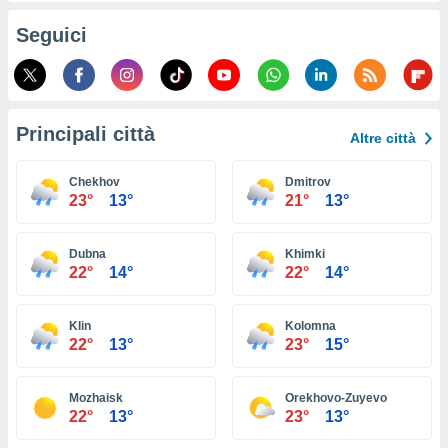
ioni
e
Seguici
à non
izzata.
utare
zione dei
Principali città
 al
Altre città
ito Web
questo
Chekhov
Dmitrov
ento
23°
13°
21°
13°
 il
Dubna
Khimki
22°
14°
22°
14°
o
, noi e i
rtner
Klin
Kolomna
mo
22°
13°
23°
15°
tori
o
Mozhaisk
Orekhovo-Zuyevo
e simili
22°
13°
23°
13°
viare,