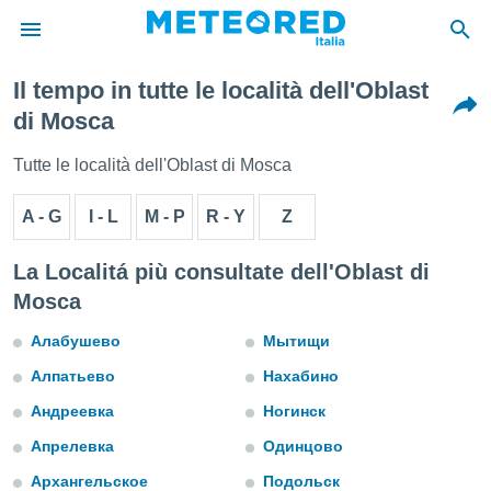
Il tempo in tutte le località dell'Oblast
tiva
di Mosca
rivacy
ti di
Tutte le località dell'Oblast di Mosca
net
net)
A - G
I - L
M - P
R - Y
Z
i
 da
nisti per
La Localitá più consultate dell'Oblast di
 che le
Mosca
ioni
iano di
Алабушево
Мытищи
È
Алпатьево
Нахабино
 a
ito Web
Андреевка
Ногинск
do le
opzioni:
Апрелевка
Одинцово
Архангельское
Подольск
 i