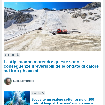
a", è
al sito
ettando
zione di
okie,
dei nostri
che ci
no di
 e
e il
amento
 Web,
ATTUALITÀ
i
Le Alpi stanno morendo: queste sono le
re un
conseguenze irreversibili delle ondate di calore
pecifico
sui loro ghiacciai
arti la
à o
Luca Lombroso
i
zzati
 di esso.
SCIENZA
sultare
Scoperto un cratere sottomarino di 100
metri al largo di Panarea: nuovi camini
oni nella