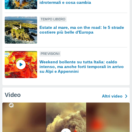
idrotermali e cosa cambia
sui cookie
e il tuo
TEMPO LIBERO
 in
Estate al mare, ma on the road: le 5 strade
costiere più belle d'Europa
o
 il
azioni
PREVISIONI
kie
re
Weekend bollente su tutta Italia: caldo
le a piè
intenso, ma anche forti temporali in arrivo
su Alpi e Appennini
 del
to web.
Video
ATIVA,
Altri video
e
gie
i cookie
ccetti
zione dei