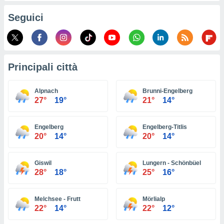
ioni
e
Seguici
à non
izzata.
utare
zione dei
Principali città
 al
ito Web
questo
Alpnach
Brunni-Engelberg
ento
27°
19°
21°
14°
 il
Engelberg
Engelberg-Titlis
20°
14°
20°
14°
o
, noi e i
rtner
Giswil
Lungern - Schönbüel
mo
28°
18°
25°
16°
tori
o
Melchsee - Frutt
Mörlialp
e simili
22°
14°
22°
12°
viare,