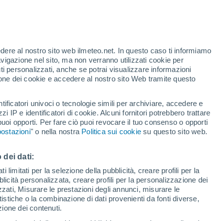
27°
edere al nostro sito web ilmeteo.net. In questo caso ti informiamo
32°
15°
avigazione nel sito, ma non verranno utilizzati cookie per
17°
Sankt Gallen
i personalizzati, anche se potrai visualizzare informazioni
Zurigo
azione dei cookie e accedere al nostro sito Web tramite questo
22°
tificatori univoci o tecnologie simili per archiviare, accedere e
8°
Samnaun
zzi IP e identificatori di cookie. Alcuni fornitori potrebbero trattare
 puoi opporti. Per fare ciò puoi revocare il tuo consenso o opporti
23°
25°
26°
ostazioni
" o nella nostra
Politica sui cookie
su questo sito web.
9°
13°
12°
23°
Andermatt
lwald
Vals
8°
 dei dati:
Sankt Moritz
 limitati per la selezione della pubblicità, creare profili per la
bblicità personalizzata, creare profili per la personalizzazione dei
19°
9°
izzati, Misurare le prestazioni degli annunci, misurare le
32°
ee
istiche o la combinazione di dati provenienti da fonti diverse,
22°
Lugano
ezione dei contenuti.