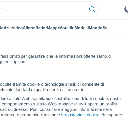
Notizie
Video
Allerte
Radar
Mappe
Satelliti
Modelli
Mondo
Sci
fessionisti per garantire che le informazioni offerte siano di
guenti opzioni:
ccolte tramite cookie o tecnologie simili, ci consente di
n elevati standard di qualità senza alcun costo.
re al sito Web accettando l'installazione di tutti i cookie, nostri
 il comportamento sul sito Web, nonché di sviluppare un profilo
asati su di esso. Puoi consultare maggiori informazioni nella
si momento premendo il pulsante
Impostazioni cookie
che appare