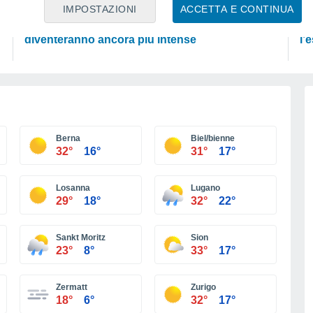
SCIENZA
SC
IMPOSTAZIONI
ACCETTA E CONTINUA
Super El Niño: le ondate di calore in Europa
Ec
diventeranno ancora più intense
l’
Berna
Biel/bienne
32°
16°
31°
17°
Losanna
Lugano
29°
18°
32°
22°
Sankt Moritz
Sion
23°
8°
33°
17°
Zermatt
Zurigo
18°
6°
32°
17°