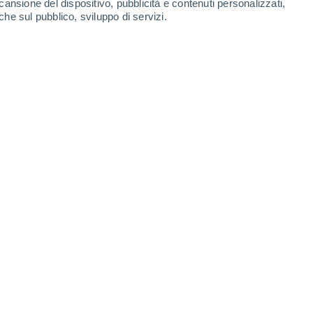
cansione del dispositivo, pubblicità e contenuti personalizzati,
che sul pubblico, sviluppo di servizi.
Stazioni Sciistiche in
Svizzera
Leaflet
|
©
OpenStreetMap
|
ECMWF
by © Meteored