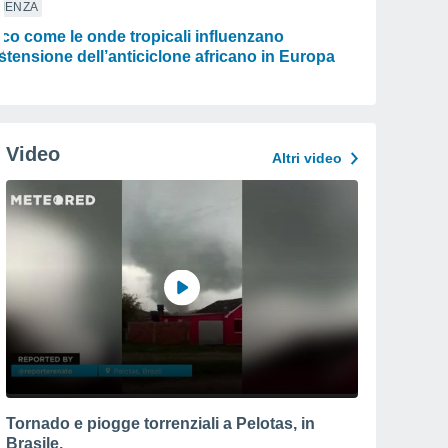
IENZA
co come le onde tropicali influenzano
estensione dell’anticiclone africano in Europa
Video
Altri video
Tornado e piogge torrenziali a Pelotas, in
Brasile.