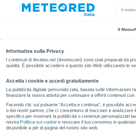
Il Meteo
Informativa sulla Privacy
I contenuti di Ilmeteo.net (ilmeteo.net) sono stati preparati da pro
qualità. È possibile accedere a questo sito Web utilizzando le se
Accetta i cookie e accedi gratuitamente
Home
Svizzera
La pubblicità digitale personalizzata, basata sulle informazioni ra
finanziare la nostra attività per continuare a offrirti contenuti co
Il Meteo in Svizzera
Facendo clic sul pulsante "Accetta e continua", è possibile accede
o dei nostri partner, che ci consentono di tracciare e analizzare
specifico per mostrarti la pubblicità o contenuti personalizzati b
Oggi, 8 agosto
Tutto il giorno
Simbolo
nostra
Politica sui cookie
e revocare il tuo consenso in qualsia
disponibile a piè di pagina del nostro sito web.