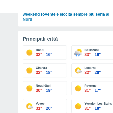
PREVISIONI
Meteo Italia, caldo africano fino a Ferragosto:
weekend rovente e siccità sempre più seria al
Nord
Principali città
Basel
Bellinzona
32°
16°
33°
19°
Ginevra
Locarno
32°
18°
32°
20°
Neuchâtel
Payerne
30°
19°
31°
17°
Vevey
Yverdon-Les-Bains
31°
20°
31°
18°