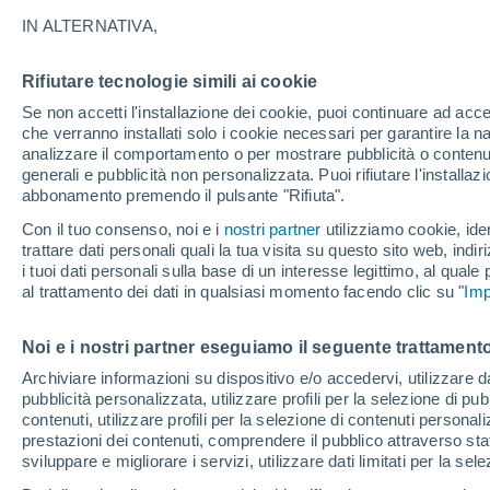
IN ALTERNATIVA,
32°
Rifiutare tecnologie simili ai cookie
16°
Se non accetti l'installazione dei cookie, puoi continuare ad acc
31°
Basel
15°
che verranno installati solo i cookie necessari per garantire la n
Porrentruy
analizzare il comportamento o per mostrare pubblicità o contenut
generali e pubblicità non personalizzata. Puoi rifiutare l'install
abbonamento premendo il pulsante "Rifiuta".
30°
32°
19°
Con il tuo consenso, noi e i
nostri partner
utilizziamo cookie, iden
16°
Neuchâtel
trattare dati personali quali la tua visita su questo sito web, indiri
Berna
i tuoi dati personali sulla base di un interesse legittimo, al quale
al trattamento dei dati in qualsiasi momento facendo clic su "
Imp
Grinde
Noi e i nostri partner eseguiamo il seguente trattamento
32°
Archiviare informazioni su dispositivo e/o accedervi, utilizzare dati
33°
18°
17°
pubblicità personalizzata, utilizzare profili per la selezione di pu
Ginevra
Sion
contenuti, utilizzare profili per la selezione di contenuti personal
Saas-F
prestazioni dei contenuti, comprendere il pubblico attraverso stat
sviluppare e migliorare i servizi, utilizzare dati limitati per la sel