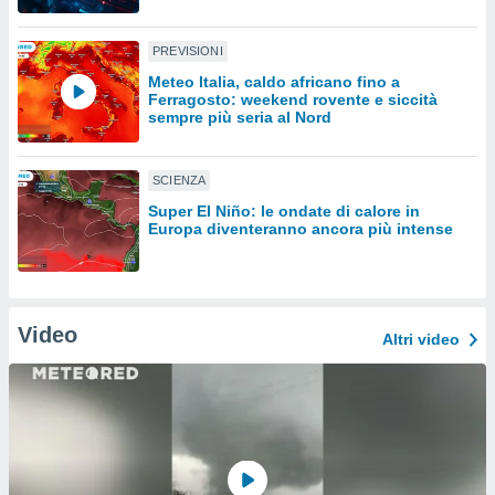
sui cookie
PREVISIONI
e il tuo
 in
Meteo Italia, caldo africano fino a
Ferragosto: weekend rovente e siccità
sempre più seria al Nord
o
 il
SCIENZA
azioni
kie
Super El Niño: le ondate di calore in
re
Europa diventeranno ancora più intense
le a piè
 del
to web.
Video
Altri video
ATIVA,
e
gie
i cookie
ccetti
zione dei