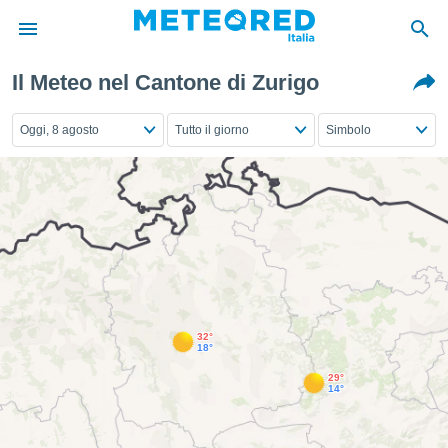
Il Meteo nel Cantone di Zurigo
tiva
rivacy
Oggi, 8 agosto
Tutto il giorno
Simbolo
ti di
net
net)
i
 da
nisti per
 che le
ioni
iano di
È
32°
 a
18°
ito Web
29°
do le
14°
opzioni:
 i