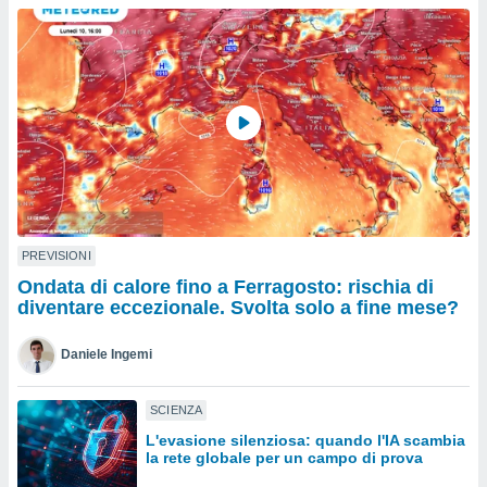
a", è
al sito
ettando
zione di
okie,
dei nostri
che ci
no di
 e
e il
amento
 Web,
PREVISIONI
i
Ondata di calore fino a Ferragosto: rischia di
re un
diventare eccezionale. Svolta solo a fine mese?
pecifico
arti la
Daniele Ingemi
à o
i
zzati
SCIENZA
 di esso.
L'evasione silenziosa: quando l'IA scambia
sultare
la rete globale per un campo di prova
oni nella