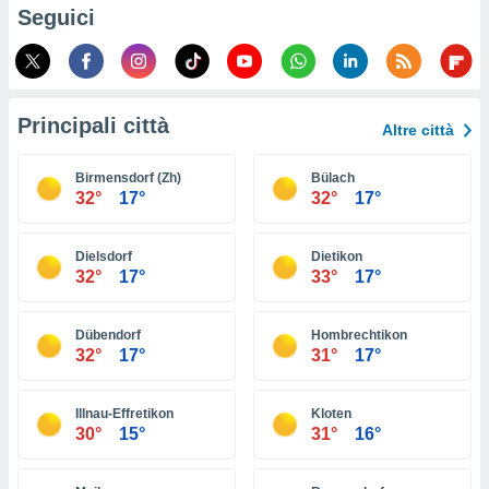
ioni
Seguici
e
à non
izzata.
utare
zione dei
Principali città
Altre città
 al
ito Web
Birmensdorf (Zh)
Bülach
questo
32°
17°
32°
17°
ento
 il
Dielsdorf
Dietikon
32°
17°
33°
17°
o
, noi e i
Dübendorf
Hombrechtikon
rtner
32°
17°
31°
17°
mo
tori
Illnau-Effretikon
Kloten
o
30°
15°
31°
16°
e simili
viare,