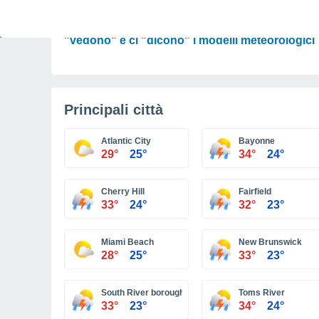
PREVISIONI
Tendenza Meteo per Ferragosto: cosa
"vedono" e ci "dicono" i modelli meteorologici
Principali città
Atlantic City
Bayonne
29°
25°
34°
24°
Cherry Hill
Fairfield
33°
24°
32°
23°
Miami Beach
New Brunswick
28°
25°
33°
23°
South River borough
Toms River
33°
23°
34°
24°