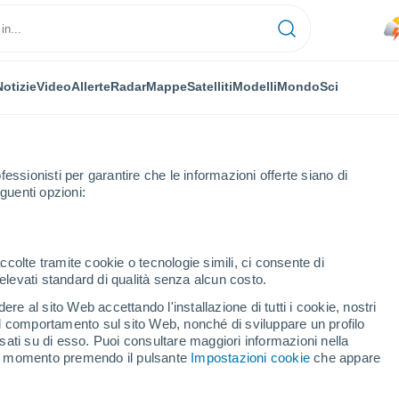
Notizie
Video
Allerte
Radar
Mappe
Satelliti
Modelli
Mondo
Sci
fessionisti per garantire che le informazioni offerte siano di
guenti opzioni:
ccolte tramite cookie o tecnologie simili, ci consente di
n elevati standard di qualità senza alcun costo.
re al sito Web accettando l'installazione di tutti i cookie, nostri
 il comportamento sul sito Web, nonché di sviluppare un profilo
asati su di esso. Puoi consultare maggiori informazioni nella
si momento premendo il pulsante
Impostazioni cookie
che appare