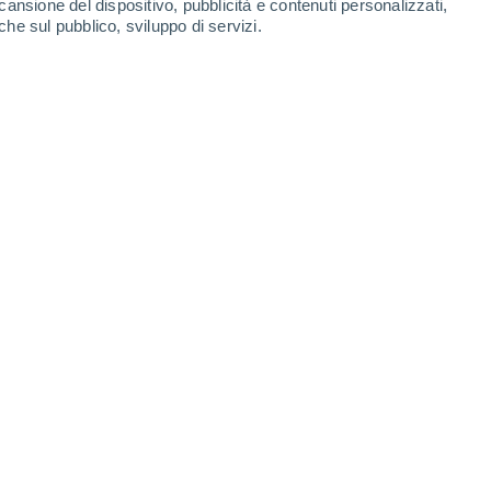
cansione del dispositivo, pubblicità e contenuti personalizzati,
che sul pubblico, sviluppo di servizi.
Leaflet
|
©
OpenStreetMap
|
ECMWF
by © Meteored