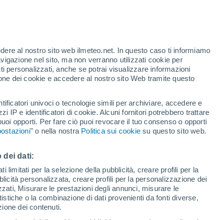
32°
22°
32°
Parsippany-
edere al nostro sito web ilmeteo.net. In questo caso ti informiamo
22°
Troy Hills
avigazione nel sito, ma non verranno utilizzati cookie per
gton
gh
i personalizzati, anche se potrai visualizzare informazioni
azione dei cookie e accedere al nostro sito Web tramite questo
30°
24°
33°
tificatori univoci o tecnologie simili per archiviare, accedere e
Long Branch
23°
zzi IP e identificatori di cookie. Alcuni fornitori potrebbero trattare
Trenton
 puoi opporti. Per fare ciò puoi revocare il tuo consenso o opporti
ostazioni
" o nella nostra
Politica sui cookie
su questo sito web.
 dei dati:
 limitati per la selezione della pubblicità, creare profili per la
32°
bblicità personalizzata, creare profili per la personalizzazione dei
24°
29°
izzati, Misurare le prestazioni degli annunci, misurare le
d
25°
istiche o la combinazione di dati provenienti da fonti diverse,
Atlantic City
ezione dei contenuti.