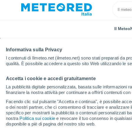
Il Meteo
Informativa sulla Privacy
I contenuti di Ilmeteo.net (ilmeteo.net) sono stati preparati da pro
qualità. È possibile accedere a questo sito Web utilizzando le se
Accetta i cookie e accedi gratuitamente
Home
Stati Uniti
New Jersey
La pubblicità digitale personalizzata, basata sulle informazioni ra
finanziare la nostra attività per continuare a offrirti contenuti co
Il Meteo in New Jersey
Facendo clic sul pulsante "Accetta e continua", è possibile accede
o dei nostri partner, che ci consentono di tracciare e analizzare
specifico per mostrarti la pubblicità o contenuti personalizzati b
Oggi, 7 agosto
Tutto il giorno
Simbolo
nostra
Politica sui cookie
e revocare il tuo consenso in qualsia
disponibile a piè di pagina del nostro sito web.