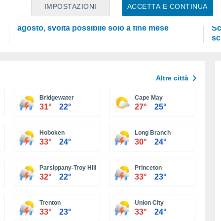
PREVISIONI
AT
IMPOSTAZIONI
ACCETTA E CONTINUA
L’estate non cambia rotta: caldo fino a metà
Il
agosto, svolta possibile solo a fine mese
Sc
sc
Altre città
Bridgewater
Cape May
31°
22°
27°
25°
Hoboken
Long Branch
33°
24°
30°
24°
Parsippany-Troy Hills
Princeton
32°
22°
33°
23°
Trenton
Union City
33°
23°
33°
24°