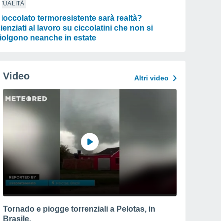
TUALITÀ
 cioccolato termoresistente sarà realtà?
ienziati al lavoro su ciccolatini che non si
iolgono neanche in estate
Video
Altri video
Tornado e piogge torrenziali a Pelotas, in
Brasile.