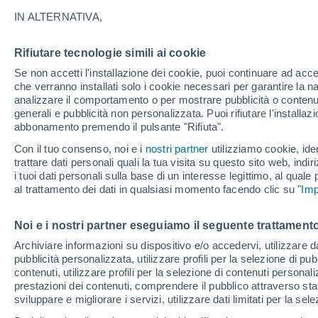
IN ALTERNATIVA,
Rifiutare tecnologie simili ai cookie
Se non accetti l'installazione dei cookie, puoi continuare ad acc
che verranno installati solo i cookie necessari per garantire la n
Washin
borou
analizzare il comportamento o per mostrare pubblicità o contenut
generali e pubblicità non personalizzata. Puoi rifiutare l'install
abbonamento premendo il pulsante "Rifiuta".
Con il tuo consenso, noi e i
nostri partner
utilizziamo cookie, iden
trattare dati personali quali la tua visita su questo sito web, indiri
i tuoi dati personali sulla base di un interesse legittimo, al quale
al trattamento dei dati in qualsiasi momento facendo clic su "
Imp
Noi e i nostri partner eseguiamo il seguente trattamento
Archiviare informazioni su dispositivo e/o accedervi, utilizzare dati
pubblicità personalizzata, utilizzare profili per la selezione di pu
contenuti, utilizzare profili per la selezione di contenuti personal
Vinelan
prestazioni dei contenuti, comprendere il pubblico attraverso stat
sviluppare e migliorare i servizi, utilizzare dati limitati per la sel