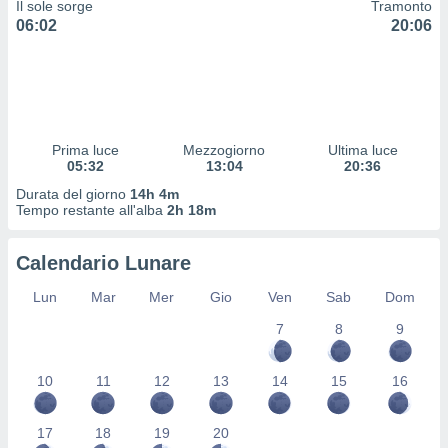
Il sole sorge
Tramonto
 profili
06:02
20:06
lezione
cità
izzata,
fili per
izzazione
nuti,
Prima luce
Mezzogiorno
Ultima luce
 profili
05:32
13:04
20:36
lezione
Durata del giorno
14h 4m
uti
Tempo restante all'alba
2h 18m
zzati,
 le
ni degli
Calendario Lunare
 misurare
zioni dei
Lun
Mar
Mer
Gio
Ven
Sab
Dom
,
7
8
9
ere il
so
10
11
12
13
14
15
16
he o la
ione di
enienti
17
18
19
20
diverse,