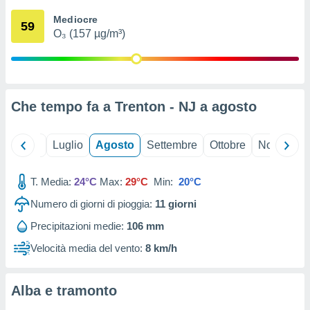
ioni
" o
Mediocre
tra
59
O₃ (157 µg/m³)
sui cookie
o sito
nostri
Che tempo fa a Trenton - NJ a
agosto
mo il
te
ento dei
Giugno
Luglio
Agosto
Settembre
Ottobre
Novembre
re
T. Media:
24°C
Max:
29°C
Min:
20°C
ioni su
vo e/o
Numero di giorni di pioggia:
11
giorni
i,
 dati
Precipitazioni medie:
106 mm
er la
Velocità media del vento:
8 km/h
 della
à, creare
r la
Alba e tramonto
à
izzata,