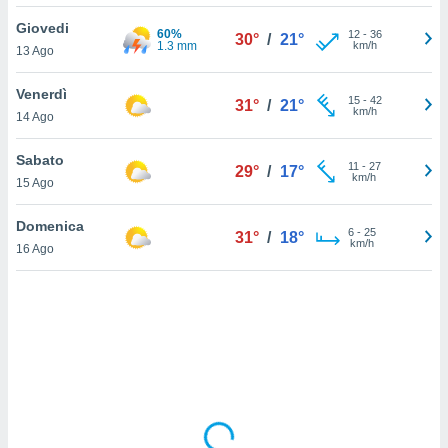
Giovedi
sui cookie
60%
12
-
36
30°
/
21°
1.3 mm
km/h
13 Ago
e il tuo
 in
Venerdì
15
-
42
31°
/
21°
o
km/h
14 Ago
 il
Sabato
azioni
11
-
27
29°
/
17°
km/h
15 Ago
kie
re
le a piè
Domenica
6
-
25
31°
/
18°
 del
km/h
16 Ago
to web.
ATIVA,
e
gie
i cookie
ccetti
zione dei