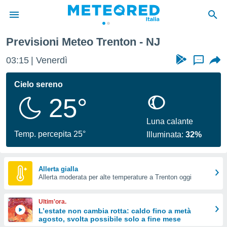
Previsioni Meteo Trenton - NJ
tiva
rivacy
03:15
Venerdì
...
ti di
net
Cielo sereno
net)
25°
i
 da
nisti per
Luna calante
 che le
Temp. percepita 25°
Illuminata:
32%
ioni
iano di
È
Allerta gialla
 a
Allerta moderata per alte temperature a Trenton oggi
ito Web
do le
Ultim'ora.
opzioni:
L’estate non cambia rotta: caldo fino a metà
agosto, svolta possibile solo a fine mese
 i