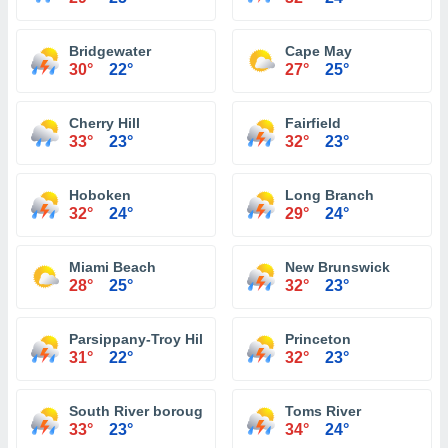
Bridgewater
Cape May
30°
22°
27°
25°
Cherry Hill
Fairfield
33°
23°
32°
23°
Hoboken
Long Branch
32°
24°
29°
24°
Miami Beach
New Brunswick
28°
25°
32°
23°
Parsippany-Troy Hills
Princeton
31°
22°
32°
23°
South River borough
Toms River
33°
23°
34°
24°