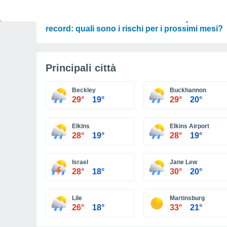
PREVISIONI
Un Mediterraneo caldissimo con temperature
record: quali sono i rischi per i prossimi mesi?
Principali città
Beckley
Buckhannon
29°
19°
29°
20°
Elkins
Elkins Airport
28°
19°
28°
19°
Israel
Jane Lew
28°
18°
30°
20°
Lile
Martinsburg
26°
18°
33°
21°