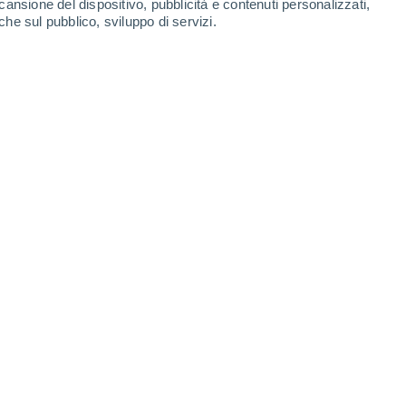
cansione del dispositivo, pubblicità e contenuti personalizzati,
che sul pubblico, sviluppo di servizi.
Leaflet
|
©
OpenStreetMap
|
ECMWF
by © Meteored