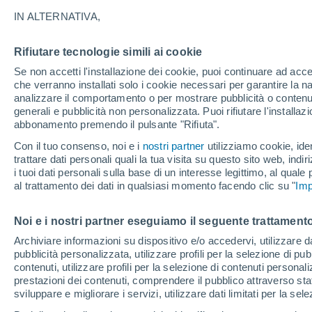
IN ALTERNATIVA,
Weirto
Rifiutare tecnologie simili ai cookie
Se non accetti l'installazione dei cookie, puoi continuare ad acc
31
che verranno installati solo i cookie necessari per garantire la n
19
analizzare il comportamento o per mostrare pubblicità o contenut
New
Martinsville
generali e pubblicità non personalizzata. Puoi rifiutare l'install
31°
abbonamento premendo il pulsante "Rifiuta".
20°
Parkersburg
Con il tuo consenso, noi e i
nostri partner
utilizziamo cookie, iden
trattare dati personali quali la tua visita su questo sito web, indiri
i tuoi dati personali sulla base di un interesse legittimo, al quale
al trattamento dei dati in qualsiasi momento facendo clic su "
Imp
33°
32°
22°
29
21°
Noi e i nostri partner eseguiamo il seguente trattamento
Huntington
19
Charleston
Summersville
Archiviare informazioni su dispositivo e/o accedervi, utilizzare dati
pubblicità personalizzata, utilizzare profili per la selezione di pu
29°
contenuti, utilizzare profili per la selezione di contenuti personal
19°
prestazioni dei contenuti, comprendere il pubblico attraverso stat
Beckley
sviluppare e migliorare i servizi, utilizzare dati limitati per la sel