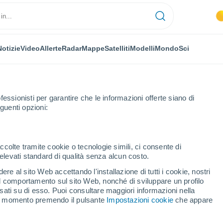
Notizie
Video
Allerte
Radar
Mappe
Satelliti
Modelli
Mondo
Sci
fessionisti per garantire che le informazioni offerte siano di
guenti opzioni:
ccolte tramite cookie o tecnologie simili, ci consente di
n elevati standard di qualità senza alcun costo.
occidentale
re al sito Web accettando l'installazione di tutti i cookie, nostri
 il comportamento sul sito Web, nonché di sviluppare un profilo
asati su di esso. Puoi consultare maggiori informazioni nella
si momento premendo il pulsante
Impostazioni cookie
che appare
31°