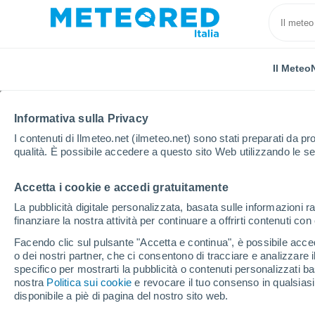
Il Meteo
Informativa sulla Privacy
I contenuti di Ilmeteo.net (ilmeteo.net) sono stati preparati da pro
qualità. È possibile accedere a questo sito Web utilizzando le se
Accetta i cookie e accedi gratuitamente
Home
Stati Uniti
Virginia occidentale
La pubblicità digitale personalizzata, basata sulle informazioni ra
finanziare la nostra attività per continuare a offrirti contenuti co
Il Meteo nella Virginia 
Facendo clic sul pulsante "Accetta e continua", è possibile accede
o dei nostri partner, che ci consentono di tracciare e analizzare
specifico per mostrarti la pubblicità o contenuti personalizzati b
Oggi, 9 agosto
Tutto il giorno
Simbolo
nostra
Politica sui cookie
e revocare il tuo consenso in qualsia
disponibile a piè di pagina del nostro sito web.