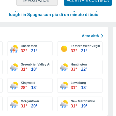
IMPOSTAZIONI
ACCETTA E CONTINUA
ASTRONOMIA
SC
Mappa dell'eclissi solare del 12 agosto: i cinque
Pe
luoghi in Spagna con più di un minuto di buio
Altre città
Charleston
Eastern West Virginia Regional
32°
21°
33°
21°
Greenbrier Valley Airport
Huntington
31°
18°
33°
22°
Kingwood
Lewisburg
28°
18°
31°
18°
Morgantown
New Martinsville
31°
20°
31°
19°