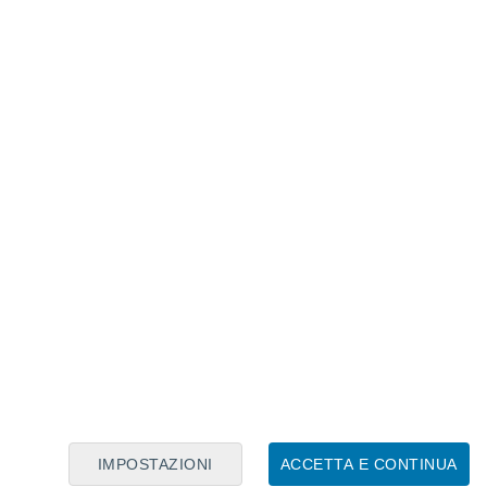
Calendario Lunare
Lun
Mar
Mer
Gio
Ven
Sab
Dom
8
9
10
11
12
13
14
15
16
17
18
19
20
21
IMPOSTAZIONI
ACCETTA E CONTINUA