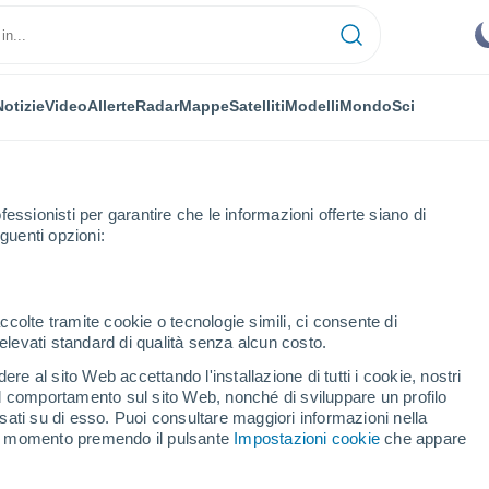
Notizie
Video
Allerte
Radar
Mappe
Satelliti
Modelli
Mondo
Sci
fessionisti per garantire che le informazioni offerte siano di
guenti opzioni:
wn
ccolte tramite cookie o tecnologie simili, ci consente di
n elevati standard di qualità senza alcun costo.
antown - WV
re al sito Web accettando l'installazione di tutti i cookie, nostri
 il comportamento sul sito Web, nonché di sviluppare un profilo
...
asati su di esso. Puoi consultare maggiori informazioni nella
si momento premendo il pulsante
Impostazioni cookie
che appare
Per ora
Piogge deboli nelle prossime ore