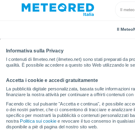
Il Meteo
Informativa sulla Privacy
I contenuti di Ilmeteo.net (ilmeteo.net) sono stati preparati da pro
qualità. È possibile accedere a questo sito Web utilizzando le se
Accetta i cookie e accedi gratuitamente
Home
Stati Uniti
Virginia occidentale
Morganto
La pubblicità digitale personalizzata, basata sulle informazioni ra
finanziare la nostra attività per continuare a offrirti contenuti co
Previsioni Meteo Morg
Facendo clic sul pulsante "Accetta e continua", è possibile accede
o dei nostri partner, che ci consentono di tracciare e analizzare
04:03
Sabato
specifico per mostrarti la pubblicità o contenuti personalizzati b
nostra
Politica sui cookie
e revocare il tuo consenso in qualsia
disponibile a piè di pagina del nostro sito web.
Pioggia debole