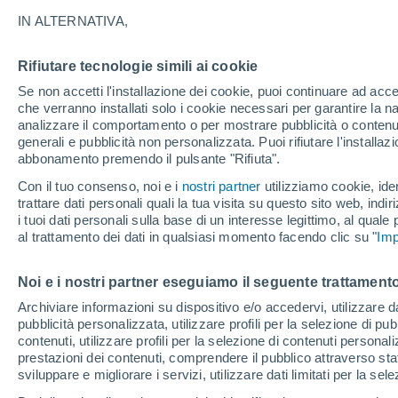
21°
IN ALTERNATIVA,
Rifiutare tecnologie simili ai cookie
30%
Se non accetti l'installazione dei cookie, puoi continuare ad acc
Temp. percepita 21°
0.1 mm
che verranno installati solo i cookie necessari per garantire la n
analizzare il comportamento o per mostrare pubblicità o contenut
generali e pubblicità non personalizzata. Puoi rifiutare l'install
abbonamento premendo il pulsante "Rifiuta".
Ultim'ora.
Ondata di calore fino a Ferragosto: rischia di
Con il tuo consenso, noi e i
nostri partner
utilizziamo cookie, iden
diventare eccezionale. Svolta solo a fine mes
trattare dati personali quali la tua visita su questo sito web, indiri
i tuoi dati personali sulla base di un interesse legittimo, al quale
Il Meteo 1 - 7
Attualità
Mappa di pioggia
Radar di 
al trattamento dei dati in qualsiasi momento facendo clic su "
Imp
Noi e i nostri partner eseguiamo il seguente trattamento
Domani
Lunedì
Oggi
Archiviare informazioni su dispositivo e/o accedervi, utilizzare dati
pubblicità personalizzata, utilizzare profili per la selezione di pu
9 Ago
10 Ago
8 Ago
contenuti, utilizzare profili per la selezione di contenuti personal
prestazioni dei contenuti, comprendere il pubblico attraverso stat
sviluppare e migliorare i servizi, utilizzare dati limitati per la sel
60%
70%
80%