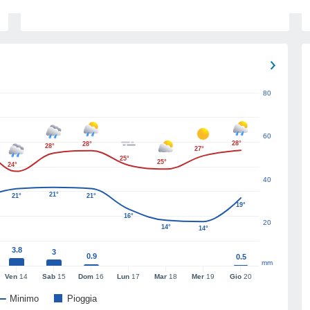
80
60
28°
28°
28°
27°
25°
25°
24°
40
21°
21°
21°
19°
16°
20
14°
14°
3.8
3
0.9
0.5
mm
Ven
14
Sab
15
Dom
16
Lun
17
Mar
18
Mer
19
Gio
20
Minimo
Pioggia