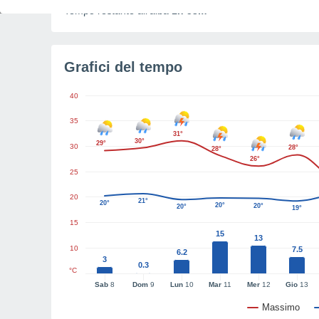
Tempo restante all'alba
1h 53m
Grafici del tempo
40
35
31°
30°
29°
30
28°
28°
26°
25
20
21°
20°
20°
20°
20°
19°
15
15
13
10
7.5
6.2
3
0.3
°C
Sab
8
Dom
9
Lun
10
Mar
11
Mer
12
Gio
13
Massimo