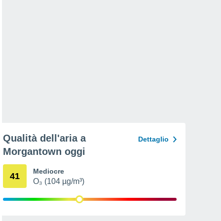
Qualità dell'aria a
Dettaglio
Morgantown oggi
Mediocre
41
O₃ (104 µg/m³)