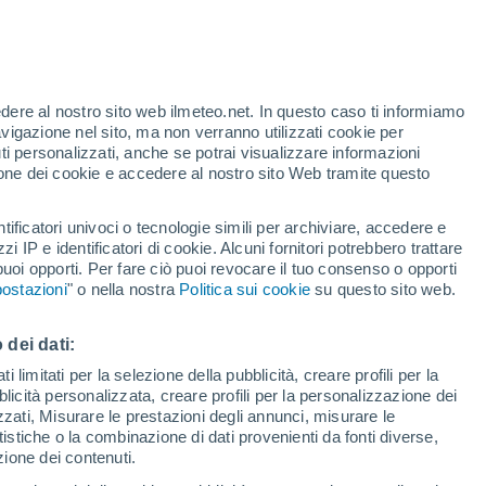
edere al nostro sito web ilmeteo.net. In questo caso ti informiamo
avigazione nel sito, ma non verranno utilizzati cookie per
i personalizzati, anche se potrai visualizzare informazioni
azione dei cookie e accedere al nostro sito Web tramite questo
tificatori univoci o tecnologie simili per archiviare, accedere e
e?
zzi IP e identificatori di cookie. Alcuni fornitori potrebbero trattare
 puoi opporti. Per fare ciò puoi revocare il tuo consenso o opporti
pioggia
Satelliti
Modelli
ostazioni
" o nella nostra
Politica sui cookie
su questo sito web.
 dei dati:
Martedì
Mercoledì
Giovedi
Venerdì
 limitati per la selezione della pubblicità, creare profili per la
bblicità personalizzata, creare profili per la personalizzazione dei
11 Ago
12 Ago
13 Ago
14 Ago
izzati, Misurare le prestazioni degli annunci, misurare le
istiche o la combinazione di dati provenienti da fonti diverse,
ezione dei contenuti.
90%
90%
90%
70%