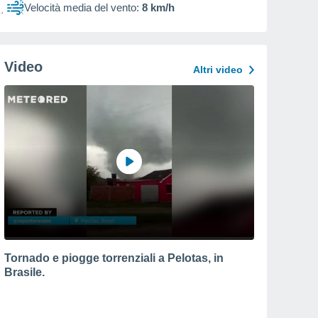
Velocità media del vento:
8 km/h
Video
Altri video
Tornado e piogge torrenziali a Pelotas, in
Brasile.