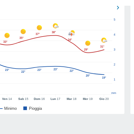
5
38°
37°
4
35°
34°
33°
31°
3
29°
2
23°
23°
23°
22°
22°
20°
19°
1
mm
Ven
14
Sab
15
Dom
16
Lun
17
Mar
18
Mer
19
Gio
20
Minimo
Pioggia