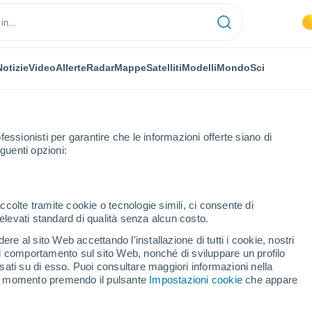
Notizie
Video
Allerte
Radar
Mappe
Satelliti
Modelli
Mondo
Sci
fessionisti per garantire che le informazioni offerte siano di
guenti opzioni:
ccolte tramite cookie o tecnologie simili, ci consente di
n elevati standard di qualità senza alcun costo.
o Terme
re al sito Web accettando l'installazione di tutti i cookie, nostri
 il comportamento sul sito Web, nonché di sviluppare un profilo
...
asati su di esso. Puoi consultare maggiori informazioni nella
si momento premendo il pulsante
Impostazioni cookie
che appare
Per ora
Cielo sereno nelle prossime ore