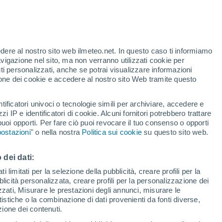
edere al nostro sito web ilmeteo.net. In questo caso ti informiamo
avigazione nel sito, ma non verranno utilizzati cookie per
i personalizzati, anche se potrai visualizzare informazioni
azione dei cookie e accedere al nostro sito Web tramite questo
tificatori univoci o tecnologie simili per archiviare, accedere e
e?
zzi IP e identificatori di cookie. Alcuni fornitori potrebbero trattare
 puoi opporti. Per fare ciò puoi revocare il tuo consenso o opporti
adar di pioggia
Satelliti
Modelli
ostazioni
" o nella nostra
Politica sui cookie
su questo sito web.
 dei dati:
Martedì
Mercoledì
Giovedi
Venerdì
 limitati per la selezione della pubblicità, creare profili per la
bblicità personalizzata, creare profili per la personalizzazione dei
11 Ago
12 Ago
13 Ago
14 Ago
izzati, Misurare le prestazioni degli annunci, misurare le
istiche o la combinazione di dati provenienti da fonti diverse,
ezione dei contenuti.