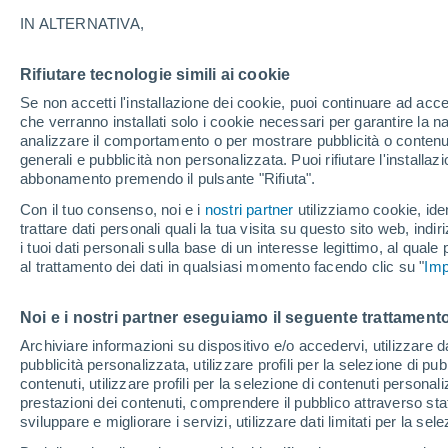
28°
IN ALTERNATIVA,
Rifiutare tecnologie simili ai cookie
Nord
Se non accetti l'installazione dei cookie, puoi continuare ad acc
Temp. percepita 29°
5
-
8 km/h
che verranno installati solo i cookie necessari per garantire la n
analizzare il comportamento o per mostrare pubblicità o contenut
generali e pubblicità non personalizzata. Puoi rifiutare l'install
abbonamento premendo il pulsante "Rifiuta".
Ultim'ora.
Ondata di calore fino a Ferragosto: rischia di
Con il tuo consenso, noi e i
nostri partner
utilizziamo cookie, iden
diventare eccezionale. Svolta solo a fine mes
trattare dati personali quali la tua visita su questo sito web, indiri
i tuoi dati personali sulla base di un interesse legittimo, al quale
Il Meteo 1 - 7
Attualità
Mappa della Temperatura
R
al trattamento dei dati in qualsiasi momento facendo clic su "
Imp
Noi e i nostri partner eseguiamo il seguente trattamento
Domani
Lunedì
Oggi
Archiviare informazioni su dispositivo e/o accedervi, utilizzare dati
pubblicità personalizzata, utilizzare profili per la selezione di pu
9 Ago
10 Ago
8 Ago
contenuti, utilizzare profili per la selezione di contenuti personal
prestazioni dei contenuti, comprendere il pubblico attraverso stat
sviluppare e migliorare i servizi, utilizzare dati limitati per la sel
70%