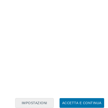
Calendario Lunare
Lun
Mar
Mer
Gio
Ven
Sab
Dom
8
9
10
11
12
13
14
15
16
17
18
19
20
21
IMPOSTAZIONI
ACCETTA E CONTINUA