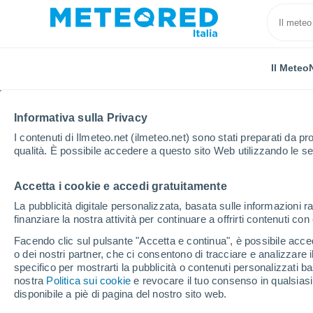
Il Meteo
Informativa sulla Privacy
I contenuti di Ilmeteo.net (ilmeteo.net) sono stati preparati da pro
qualità. È possibile accedere a questo sito Web utilizzando le se
Accetta i cookie e accedi gratuitamente
Home
Provincia di Padova
Abano Terme
La pubblicità digitale personalizzata, basata sulle informazioni ra
finanziare la nostra attività per continuare a offrirti contenuti co
Previsioni Meteo Aban
Facendo clic sul pulsante "Accetta e continua", è possibile accede
o dei nostri partner, che ci consentono di tracciare e analizzare
20:44
Sabato
specifico per mostrarti la pubblicità o contenuti personalizzati b
nostra
Politica sui cookie
e revocare il tuo consenso in qualsia
disponibile a piè di pagina del nostro sito web.
Sereno