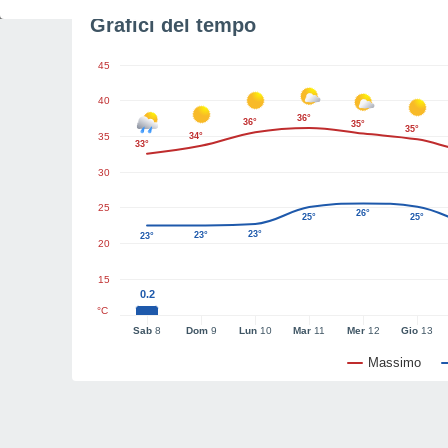
Grafici del tempo
45
40
36°
36°
35°
35°
35
34°
33°
30
25
26°
25°
25°
23°
23°
23°
20
15
0.2
°C
Sab
8
Dom
9
Lun
10
Mar
11
Mer
12
Gio
13
Massimo