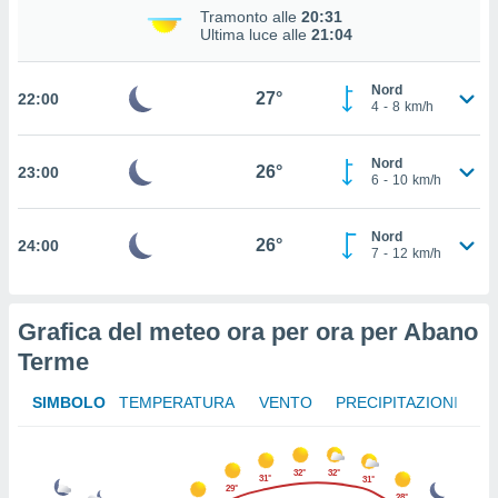
Tramonto alle
20:31
 in
Ultima luce alle
21:04
o
 il
Nord
27°
22:00
4
-
8
km/h
azioni
kie
Nord
re
26°
23:00
6
-
10
km/h
le a piè
 del
to web.
Nord
26°
24:00
7
-
12
km/h
ATIVA,
Grafica del meteo ora per ora per Abano
e
gie
Terme
i cookie
SIMBOLO
TEMPERATURA
VENTO
PRECIPITAZIONI
ccetti
zione dei
puoi
re ad
32°
32°
31°
31°
29°
 al
28°