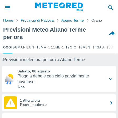
tiva
rivacy
Home
Provincia di Padova
Abano Terme
Orario
ti di
net
Previsioni Meteo Abano Terme
net)
per ora
i
 da
nisti per
OGGI
DOMANI
LUN. 10
MAR. 11
MER. 12
GIO. 13
VEN. 14
SAB. 15
DOM
 che le
ioni
Previsioni meteo ora per ora a Abano Terme
iano di
È
Sabato, 08 agosto
Pioggia debole con cielo parzialmente
 a
nuvoloso
ito Web
Alba
do le
opzioni:
1 Allerta ora
 i
Rischio moderato
e
amente