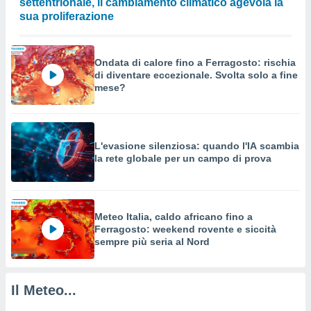
settentrionale, il cambiamento climatico agevola la
a su
ito web,
sua proliferazione
IP e
tori di
Alcuni
Ondata di calore fino a Ferragosto: rischia
di diventare eccezionale. Svolta solo a fine
ro
mese?
 tuoi dati
 sulla
un
e
L'evasione silenziosa: quando l'IA scambia
, al quale
la rete globale per un campo di prova
rti. Per
puoi
il tuo
o o
l
Meteo Italia, caldo africano fino a
nto dei
Ferragosto: weekend rovente e siccità
ualsiasi
sempre più seria al Nord
 facendo
ioni
" o
Il Meteo...
tra
sui cookie