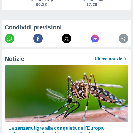
izzata.
00:32
17:28
utare
zione dei
 al
Condividi previsioni
ito Web
questo
ento
 il
Notizie
Ultime notizie
o
, noi e i
rtner
mo
tori
o
e simili
viare,
 e
ati
La zanzara tigre alla conquista dell’Europa
 quali la