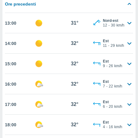
Ore precedenti
cità
izzata,
Nord-est
ACCETTA
31°
13:00
ulle
12
-
30
km/h
E
ioni
CONTINUA
tramite
Est
32°
14:00
11
-
29
km/h
e simili,
IMPOSTAZIONI
nte di
e la
Est
32°
15:00
9
-
26
km/h
tività per
re a
ontenuti
Est
32°
ti
16:00
7
-
22
km/h
 di
senza
sto.
Est
32°
17:00
6
-
20
km/h
clic sul
 "Accetta
Est
a", è
32°
18:00
4
-
16
km/h
al sito