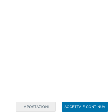
Calendario Lunare
Lun
Mar
Mer
Gio
Ven
Sab
Dom
6
7
8
9
10
11
12
13
14
15
16
17
18
19
IMPOSTAZIONI
ACCETTA E CONTINUA