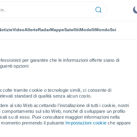
Notizie
Video
Allerte
Radar
Mappe
Satelliti
Modelli
Mondo
Sci
fessionisti per garantire che le informazioni offerte siano di
guenti opzioni:
ccolte tramite cookie o tecnologie simili, ci consente di
n elevati standard di qualità senza alcun costo.
s
re al sito Web accettando l'installazione di tutti i cookie, nostri
 il comportamento sul sito Web, nonché di sviluppare un profilo
...
asati su di esso. Puoi consultare maggiori informazioni nella
si momento premendo il pulsante
Impostazioni cookie
che appare
Per ora
Cielo sereno nelle prossime ore