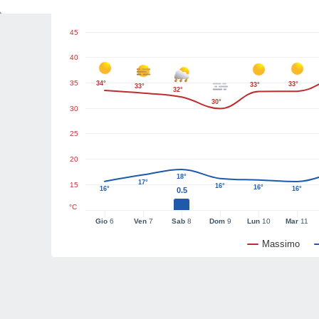
Grafici del tempo
45
40
35
34°
33°
33°
33°
32°
30°
30
25
20
18°
17°
15
16°
16°
16°
16°
0.5
°C
Gio
6
Ven
7
Sab
8
Dom
9
Lun
10
Mar
11
Massimo