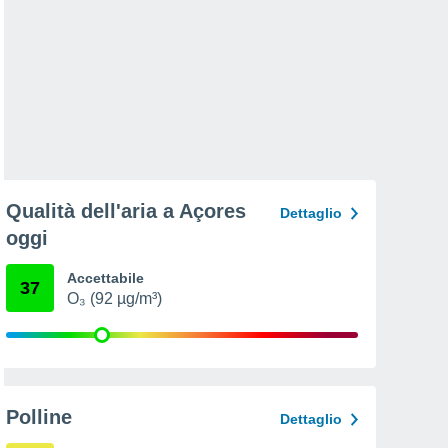
Qualità dell'aria a Açores
Dettaglio
oggi
Accettabile
37
O₃ (92 µg/m³)
Polline
Dettaglio