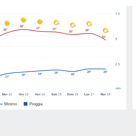
7.5
38°
37°
37°
36°
36°
35°
33°
5
2.5
20°
20°
19°
19°
18°
18°
17°
mm
Mer
12
Gio
13
Ven
14
Sab
15
Dom
16
Lun
17
Mar
18
Minimo
Pioggia