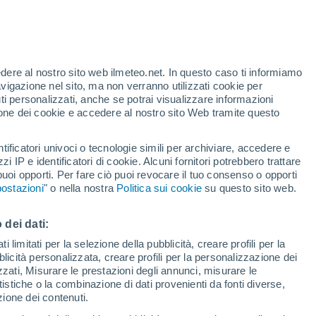
te
edere al nostro sito web ilmeteo.net. In questo caso ti informiamo
46%
avigazione nel sito, ma non verranno utilizzati cookie per
i personalizzati, anche se potrai visualizzare informazioni
azione dei cookie e accedere al nostro sito Web tramite questo
forti
tificatori univoci o tecnologie simili per archiviare, accedere e
zzi IP e identificatori di cookie. Alcuni fornitori potrebbero trattare
 puoi opporti. Per fare ciò puoi revocare il tuo consenso o opporti
adar di pioggia
Satelliti
Modelli
ostazioni
" o nella nostra
Politica sui cookie
su questo sito web.
 dei dati:
omenica
Lunedì
Martedì
Mercoledì
 limitati per la selezione della pubblicità, creare profili per la
bblicità personalizzata, creare profili per la personalizzazione dei
9 Ago
10 Ago
11 Ago
12 Ago
izzati, Misurare le prestazioni degli annunci, misurare le
istiche o la combinazione di dati provenienti da fonti diverse,
ezione dei contenuti.