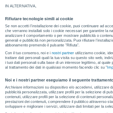
22°
IN ALTERNATIVA,
Rifiutare tecnologie simili ai cookie
Luna calan
Se non accetti l'installazione dei cookie, puoi continuare ad acc
Illuminata:
Temp. percepita 22°
che verranno installati solo i cookie necessari per garantire la n
analizzare il comportamento o per mostrare pubblicità o contenut
generali e pubblicità non personalizzata. Puoi rifiutare l'install
abbonamento premendo il pulsante "Rifiuta".
Ultim’ora
Caldo intenso sull’Italia, ma venerdì 7 agosto 
Con il tuo consenso, noi e i
nostri partner
utilizziamo cookie, iden
temporali minacciano il Nord
trattare dati personali quali la tua visita su questo sito web, indiri
i tuoi dati personali sulla base di un interesse legittimo, al quale
Il Meteo 1 - 7
Attualità
Mappa della Temperatura
R
al trattamento dei dati in qualsiasi momento facendo clic su "
Imp
Noi e i nostri partner eseguiamo il seguente trattamento
Domani
Sabato
D
Oggi
Archiviare informazioni su dispositivo e/o accedervi, utilizzare dati
pubblicità personalizzata, utilizzare profili per la selezione di pu
7 Ago
8 Ago
6 Ago
contenuti, utilizzare profili per la selezione di contenuti personal
prestazioni dei contenuti, comprendere il pubblico attraverso stat
sviluppare e migliorare i servizi, utilizzare dati limitati per la sel
40%