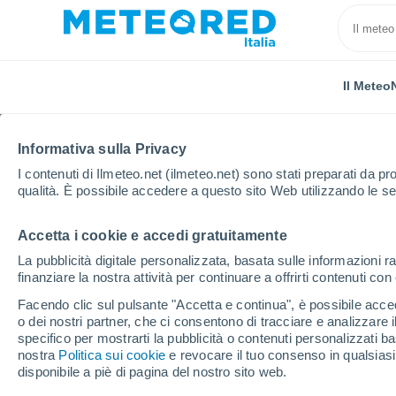
Il Meteo
Informativa sulla Privacy
I contenuti di Ilmeteo.net (ilmeteo.net) sono stati preparati da pro
qualità. È possibile accedere a questo sito Web utilizzando le se
Accetta i cookie e accedi gratuitamente
Home
Portogallo
Distretto di Guarda
Açores
La pubblicità digitale personalizzata, basata sulle informazioni ra
finanziare la nostra attività per continuare a offrirti contenuti co
Previsioni Meteo Açore
Facendo clic sul pulsante "Accetta e continua", è possibile accede
o dei nostri partner, che ci consentono di tracciare e analizzare
22:45
Giovedi
specifico per mostrarti la pubblicità o contenuti personalizzati b
nostra
Politica sui cookie
e revocare il tuo consenso in qualsia
disponibile a piè di pagina del nostro sito web.
Cielo sereno