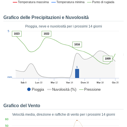
Temperatura massima
Temperatura minima
Punto di rugiada
ie e
edi
tamente
Grafico delle Precipitazioni e Nuvolosità
blicità
Pioggia, neve e nuvolosità per i prossimi 14 giorni
tale
1
5
lizzata,
1023
1022
ACCETTA
 sulle
E
azioni
1016
CONTINUA
 tramite
5
ie o
1009
e simili,
IMPOSTAZIONI
ente di
1
iare la
tività per
mm
uare a
Sab
8
Lun
10
Mer
12
Ven
14
Dom
16
Mar
18
Gio
20
contenuti
Pioggia
Nuvolosità (%)
Pressione
levati
ard di
à senza
Grafico del Vento
costo.
Velocità media, direzione e raffiche di vento per i prossimi 14 giorni
clic sul
60
 "Accetta
50