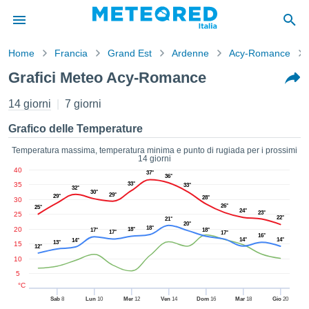
Home
Francia
Grand Est
Ardenne
Acy-Romance
mativa
Grafici Meteo Acy-Romance
Privacy
nuti di
14 giorni
7 giorni
eo.net
eo.net)
Grafico delle Temperature
stati
ati da
Temperatura massima, temperatura minima e punto di rugiada per i prossimi
14 giorni
nisti per
40
37°
e che le
36°
35
33°
33°
azioni
32°
30°
29°
29°
28°
30
siano di
26°
25°
24°
tà. È
23°
25
22°
21°
20°
ibile
18°
20
18°
17°
18°
17°
17°
16°
ere a
14°
14°
14°
13°
15
12°
sito Web
10
ando le
5
 opzioni:
°C
Sab
8
Lun
10
Mer
12
Ven
14
Dom
16
Mar
18
Gio
20
tta i