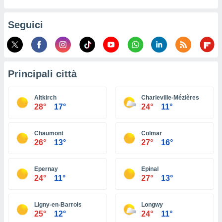
ioni
e
à non
Seguici
izzata.
utare
zione dei
 al
Principali città
ito Web
questo
ento
Altkirch
Charleville-Mézières
 il
28°
17°
24°
11°
Chaumont
Colmar
o
26°
13°
27°
16°
, noi e i
rtner
mo
Epernay
Epinal
24°
11°
27°
13°
tori
o
e simili
Ligny-en-Barrois
Longwy
25°
12°
24°
11°
viare,