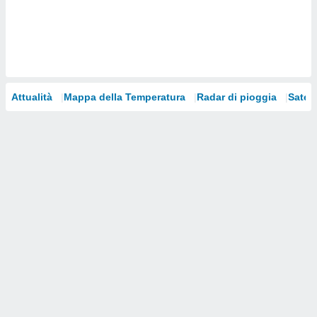
i nostri
artner
Attualità
Mappa della Temperatura
Radar di pioggia
Satelli