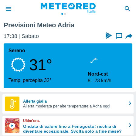
Previsioni Meteo Adria
tiva
rivacy
17:38
Sabato
...
ti di
net
Sereno
net)
31°
i
 da
nisti per
Nord-est
 che le
Temp. percepita 32°
8
23 km/h
ioni
iano di
È
Allerta gialla
 a
Allerta moderata per alte temperature a Adria oggi
ito Web
do le
Ultim'ora.
opzioni:
Ondata di calore fino a Ferragosto: rischia di
diventare eccezionale. Svolta solo a fine mese?
 i