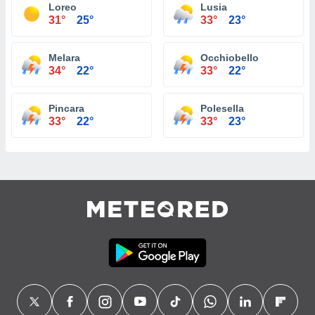
Loreo
Lusia
31°
25°
33°
23°
Melara
Occhiobello
34°
22°
33°
22°
Pincara
Polesella
33°
22°
33°
23°