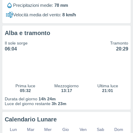
 profili
Precipitazioni medie:
78 mm
lezione
cità
Velocità media del vento:
8 km/h
izzata,
fili per
Alba e tramonto
izzazione
nuti,
Il sole sorge
Tramonto
 profili
06:04
20:29
lezione
uti
zzati,
 le
ni degli
 misurare
Prima luce
Mezzogiorno
Ultima luce
zioni dei
05:32
13:17
21:01
,
ere il
Durata del giorno
14h 24m
Luce del giorno restante
3h 23m
so
he o la
Calendario Lunare
ione di
enienti
Lun
Mar
Mer
Gio
Ven
Sab
Dom
diverse,