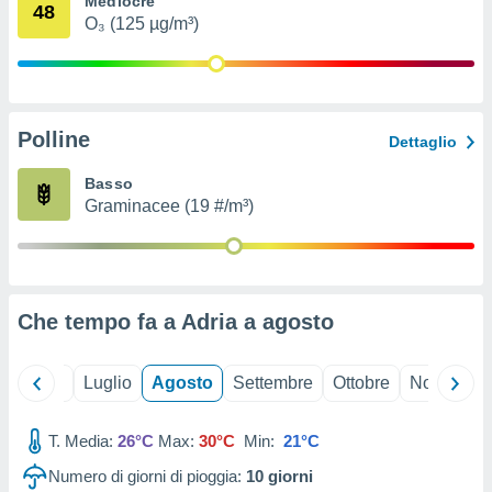
Mediocre
48
ioni
" o
O₃ (125 µg/m³)
tra
sui cookie
o sito
Polline
nostri
Dettaglio
mo il
Basso
te
Graminacee (19 #/m³)
ento dei
re
ioni su
vo e/o
Che tempo fa a Adria a
agosto
i,
 dati
er la
Giugno
Luglio
Agosto
Settembre
Ottobre
Novembre
 della
à, creare
r la
T. Media:
26°C
Max:
30°C
Min:
21°C
à
Numero di giorni di pioggia:
10
giorni
izzata,