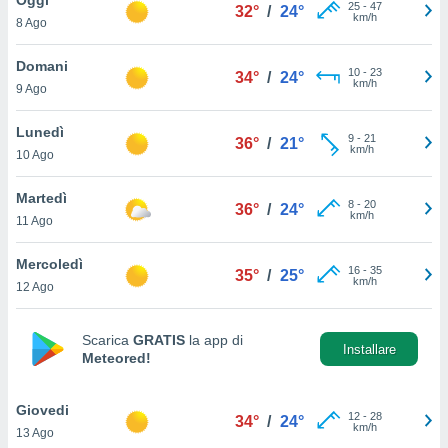
a", è
25
-
47
32°
/
24°
km/h
8 Ago
al sito
ettando
Domani
10
-
23
34°
/
24°
zione di
km/h
9 Ago
okie,
dei nostri
Lunedì
9
-
21
che ci
36°
/
21°
km/h
10 Ago
no di
 e
e il
Martedì
8
-
20
36°
/
24°
amento
km/h
11 Ago
 Web,
i
Mercoledì
16
-
35
re un
35°
/
25°
km/h
12 Ago
pecifico
arti la
à o
Scarica
GRATIS
la app di
i
Installare
Meteored!
zzati
 di esso.
sultare
Giovedi
12
-
28
34°
/
24°
km/h
13 Ago
oni nella