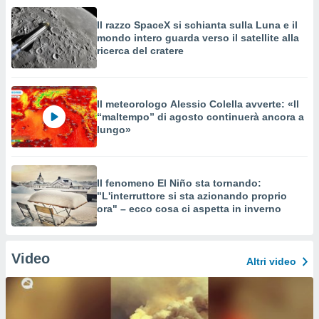
Il razzo SpaceX si schianta sulla Luna e il
mondo intero guarda verso il satellite alla
ricerca del cratere
Il meteorologo Alessio Colella avverte: «Il
“maltempo” di agosto continuerà ancora a
lungo»
Il fenomeno El Niño sta tornando:
"L'interruttore si sta azionando proprio
ora" – ecco cosa ci aspetta in inverno
Video
Altri video