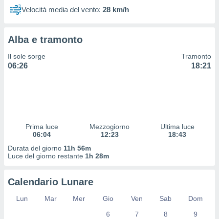
 profili
Velocità media del vento:
28 km/h
lezione
cità
izzata,
Alba e tramonto
fili per
Il sole sorge
Tramonto
izzazione
06:26
18:21
nuti,
 profili
lezione
uti
zzati,
 le
ni degli
Prima luce
Mezzogiorno
Ultima luce
06:04
12:23
18:43
 misurare
zioni dei
Durata del giorno
11h 56m
,
Luce del giorno restante
1h 28m
ere il
Calendario Lunare
so
he o la
Lun
Mar
Mer
Gio
Ven
Sab
Dom
ione di
enienti
6
7
8
9
diverse,