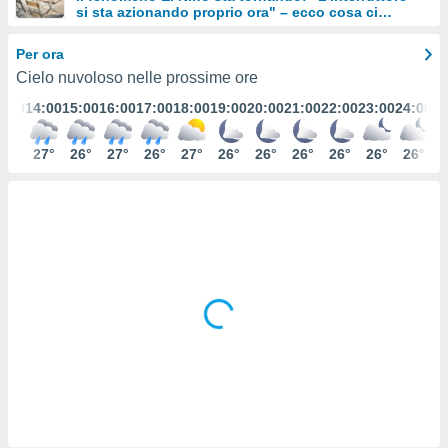
si sta azionando proprio ora" – ecco cosa ci
e
aspetta in inverno
Per ora
amente
Cielo nuvoloso nelle prossime ore
cità
3:00
14:00
15:00
16:00
17:00
18:00
19:00
20:00
21:00
22:00
23:00
24:00
izzata,
ACCETTA
ulle
E
27°
27°
26°
27°
26°
27°
26°
26°
26°
26°
26°
26°
ioni
CONTINUA
tramite
e simili,
IMPOSTAZIONI
nte di
e la
tività per
re a
ontenuti
ti
 di
senza
sto.
clic sul
 "Accetta