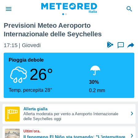
Previsioni Meteo Aeroporto
tiva
Internazionale delle Seychelles
rivacy
ti di
17:15
Giovedi
...
net
net)
Pioggia debole
i
 da
26°
nisti per
 che le
30%
ioni
Temp. percepita 28°
iano di
0.2 mm
È
 a
Allerta gialla
ito Web
Allerta moderata per vento a Aeroporto Internazionale
delle Seychelles oggi
do le
opzioni:
Ultim'ora.
Il fenomeno El Niño sta tornando: "L'interruttore
 i