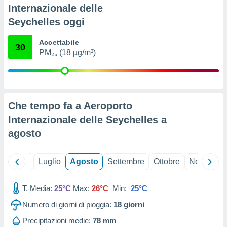
ioni
" o
Internazionale delle
tra
Seychelles oggi
sui cookie
o sito
Accettabile
30
PM₂₅ (18 µg/m³)
nostri
mo il
te
ento dei
Che tempo fa a Aeroporto
Internazionale delle Seychelles a
re
agosto
ioni su
vo e/o
i,
Giugno
Luglio
Agosto
Settembre
Ottobre
Novembre
 dati
er la
 della
T. Media:
25°C
Max:
26°C
Min:
25°C
à, creare
r la
Numero di giorni di pioggia:
18
giorni
à
Precipitazioni medie:
78 mm
izzata,