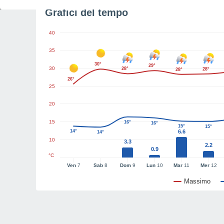
Grafici del tempo
40
35
30°
29°
30
28°
28°
28°
26°
25
20
15
16°
16°
15°
15°
14°
6.6
14°
10
3.3
2.2
0.9
°C
Ven
7
Sab
8
Dom
9
Lun
10
Mar
11
Mer
12
Massimo