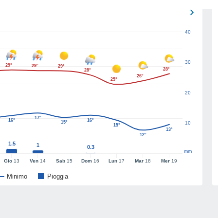
40
30
29°
29°
29°
28°
28°
26°
25°
20
17°
16°
16°
15°
10
15°
13°
12°
1.5
1
0.3
mm
Gio
13
Ven
14
Sab
15
Dom
16
Lun
17
Mar
18
Mer
19
Minimo
Pioggia