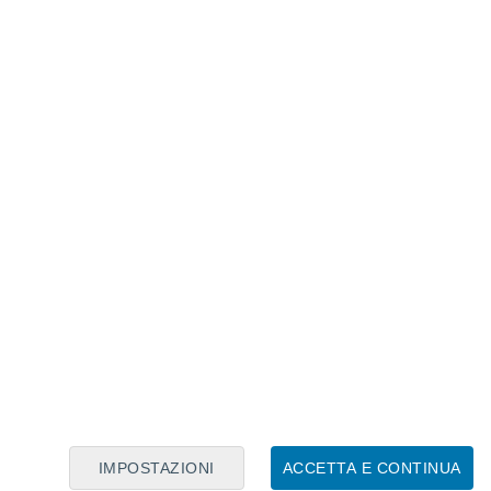
Calendario Lunare
Lun
Mar
Mer
Gio
Ven
Sab
Dom
7
8
9
10
11
12
13
14
15
16
17
18
19
20
IMPOSTAZIONI
ACCETTA E CONTINUA