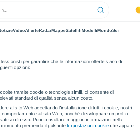
Notizie
Video
Allerte
Radar
Mappe
Satelliti
Modelli
Mondo
Sci
fessionisti per garantire che le informazioni offerte siano di
guenti opzioni:
e Alpi
Agnières-en-Dévoluy
ccolte tramite cookie o tecnologie simili, ci consente di
n elevati standard di qualità senza alcun costo.
ères-en-Dévoluy
re al sito Web accettando l'installazione di tutti i cookie, nostri
 il comportamento sul sito Web, nonché di sviluppare un profilo
...
asati su di esso. Puoi consultare maggiori informazioni nella
si momento premendo il pulsante
Impostazioni cookie
che appare
Per ora
Cielo sereno nelle prossime ore