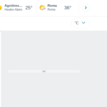
Agnières-en-Dévoluy
Roma
Milano
25°
36°
Hautes-Alpes
Roma
Milano
°C