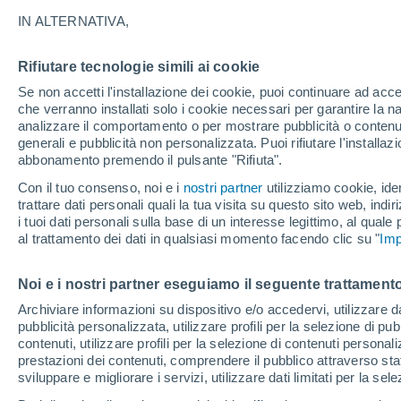
25°
IN ALTERNATIVA,
Rifiutare tecnologie simili ai cookie
Nord-oves
Se non accetti l'installazione dei cookie, puoi continuare ad acc
Temp. percepita 26°
12
-
40 km
che verranno installati solo i cookie necessari per garantire la n
analizzare il comportamento o per mostrare pubblicità o contenut
generali e pubblicità non personalizzata. Puoi rifiutare l'install
abbonamento premendo il pulsante "Rifiuta".
Ultim'ora.
Luca Lombroso non vede la fine del caldo:
Con il tuo consenso, noi e i
nostri partner
utilizziamo cookie, iden
"Ferragosto 2026 potrebbe entrare nella storia
trattare dati personali quali la tua visita su questo sito web, indiri
Ecco perché."
i tuoi dati personali sulla base di un interesse legittimo, al quale
Il Meteo 1 - 7
Attualità
Mappa della Temperatura
R
al trattamento dei dati in qualsiasi momento facendo clic su "
Imp
Noi e i nostri partner eseguiamo il seguente trattamento
Domani
Domenica
Oggi
Archiviare informazioni su dispositivo e/o accedervi, utilizzare dati
pubblicità personalizzata, utilizzare profili per la selezione di pu
8 Ago
9 Ago
7 Ago
contenuti, utilizzare profili per la selezione di contenuti personal
prestazioni dei contenuti, comprendere il pubblico attraverso stat
sviluppare e migliorare i servizi, utilizzare dati limitati per la sel
90%