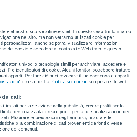
Allerta arancione
Allerta importante per alte
temperature a Agnières-en-Dévoluy
oggi
t
edere al nostro sito web ilmeteo.net. In questo caso ti informiamo
/h
avigazione nel sito, ma non verranno utilizzati cookie per
i personalizzati, anche se potrai visualizzare informazioni
azione dei cookie e accedere al nostro sito Web tramite questo
tificatori univoci o tecnologie simili per archiviare, accedere e
.
zzi IP e identificatori di cookie. Alcuni fornitori potrebbero trattare
 puoi opporti. Per fare ciò puoi revocare il tuo consenso o opporti
adar di pioggia
Satelliti
Modelli
ostazioni
" o nella nostra
Politica sui cookie
su questo sito web.
 dei dati:
Lunedì
Martedì
Mercoledì
Giovedi
 limitati per la selezione della pubblicità, creare profili per la
bblicità personalizzata, creare profili per la personalizzazione dei
10 Ago
11 Ago
12 Ago
13 Ago
izzati, Misurare le prestazioni degli annunci, misurare le
istiche o la combinazione di dati provenienti da fonti diverse,
ezione dei contenuti.
80%
50%
30%
30%