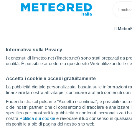
Il Meteo
Informativa sulla Privacy
I contenuti di Ilmeteo.net (ilmeteo.net) sono stati preparati da pro
qualità. È possibile accedere a questo sito Web utilizzando le se
Accetta i cookie e accedi gratuitamente
Home
Francia
Provenza-Alpi-Costa Azzurra
Alt
La pubblicità digitale personalizzata, basata sulle informazioni ra
finanziare la nostra attività per continuare a offrirti contenuti co
Previsioni Meteo Agni
Facendo clic sul pulsante "Accetta e continua", è possibile accede
o dei nostri partner, che ci consentono di tracciare e analizzare
16:52
Venerdì
specifico per mostrarti la pubblicità o contenuti personalizzati b
nostra
Politica sui cookie
e revocare il tuo consenso in qualsia
disponibile a piè di pagina del nostro sito web.
Sereno