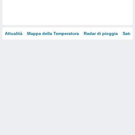
i nostri
artner
Attualità
Mappa della Temperatura
Radar di pioggia
Satelli