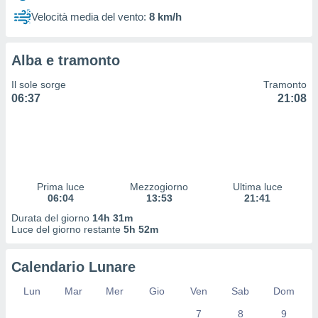
 profili
Velocità media del vento:
8 km/h
lezione
cità
izzata,
Alba e tramonto
fili per
Il sole sorge
Tramonto
izzazione
06:37
21:08
nuti,
 profili
lezione
uti
zzati,
 le
ni degli
Prima luce
Mezzogiorno
Ultima luce
 misurare
06:04
13:53
21:41
zioni dei
Durata del giorno
14h 31m
,
Luce del giorno restante
5h 52m
ere il
so
Calendario Lunare
he o la
ione di
Lun
Mar
Mer
Gio
Ven
Sab
Dom
enienti
7
8
9
diverse,