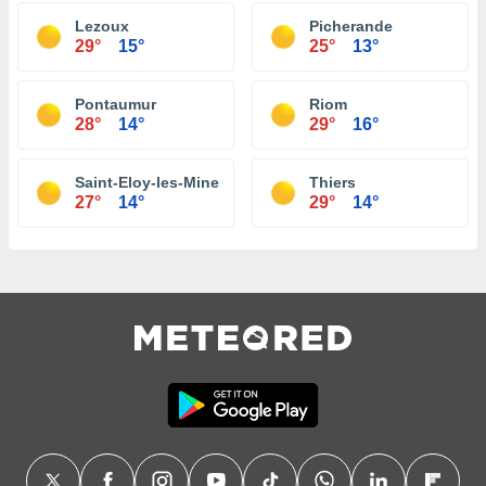
Lezoux
Picherande
29°
15°
25°
13°
Pontaumur
Riom
28°
14°
29°
16°
Saint-Eloy-les-Mines
Thiers
27°
14°
29°
14°