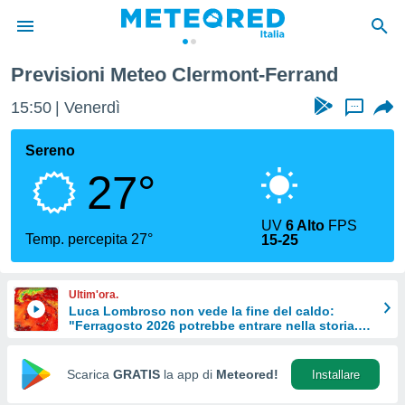
rmont-Ferrand
Previsioni Meteo Clermont-Ferrand
tiva
rivacy
15:50
Venerdì
...
ti di
net
Sereno
net)
27°
i
 da
nisti per
UV
6 Alto
FPS
 che le
Temp. percepita 27°
15-25
ioni
iano di
È
Ultim'ora.
Luca Lombroso non vede la fine del caldo:
 a
"Ferragosto 2026 potrebbe entrare nella storia.
ito Web
Ecco perché.
do le
opzioni:
Scarica
GRATIS
la app di
Meteored!
Installare
 i