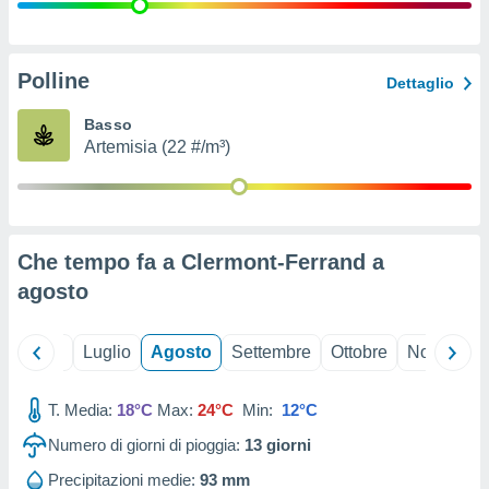
ioni
" o
tra
sui cookie
o sito
Polline
Dettaglio
Basso
nostri
Artemisia (22 #/m³)
mo il
te
ento dei
Che tempo fa a Clermont-Ferrand a
re
agosto
ioni su
vo e/o
i,
Giugno
Luglio
Agosto
Settembre
Ottobre
Novembre
 dati
er la
 della
T. Media:
18°C
Max:
24°C
Min:
12°C
à, creare
r la
Numero di giorni di pioggia:
13
giorni
à
izzata,
Precipitazioni medie:
93 mm