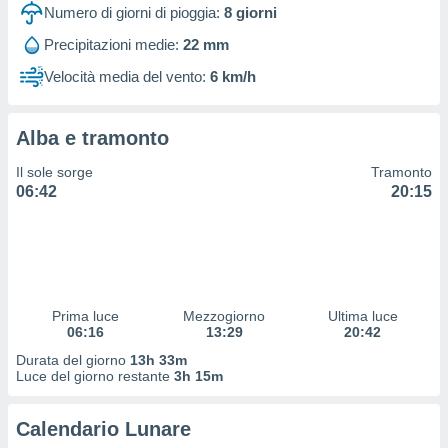
 profili
Numero di giorni di pioggia:
8
giorni
lezione
Precipitazioni medie:
22 mm
cità
izzata,
Velocità media del vento:
6 km/h
fili per
izzazione
Alba e tramonto
nuti,
 profili
Il sole sorge
Tramonto
lezione
06:42
20:15
uti
zzati,
 le
ni degli
 misurare
zioni dei
,
Prima luce
Mezzogiorno
Ultima luce
06:16
13:29
20:42
ere il
Durata del giorno
13h 33m
so
Luce del giorno restante
3h 15m
he o la
ione di
Calendario Lunare
enienti
diverse,