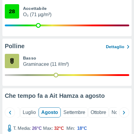
ioni
" o
Accettabile
tra
28
O₃ (71 µg/m³)
sui cookie
o sito
nostri
Polline
Dettaglio
mo il
te
Basso
ento dei
Graminacee (11 #/m³)
re
ioni su
vo e/o
i,
Che tempo fa a Ait Hamza a
agosto
 dati
er la
 della
Giugno
Luglio
Agosto
Settembre
Ottobre
Novembre
à, creare
r la
à
T. Media:
26°C
Max:
32°C
Min:
18°C
izzata,