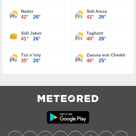
Nador
Sidi Aissa
42°
26°
42°
26°
Sidi Jaber
Taghzirt
41°
26°
40°
26°
Tizi n´Isly
Zaouia ech Cheikh
35°
20°
40°
25°