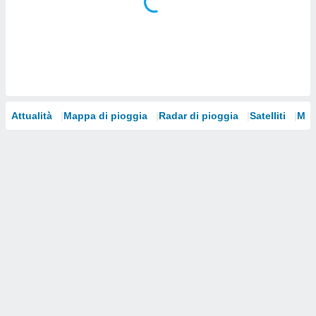
i nostri
artner
Attualità
Mappa di pioggia
Radar di pioggia
Satelliti
Mod