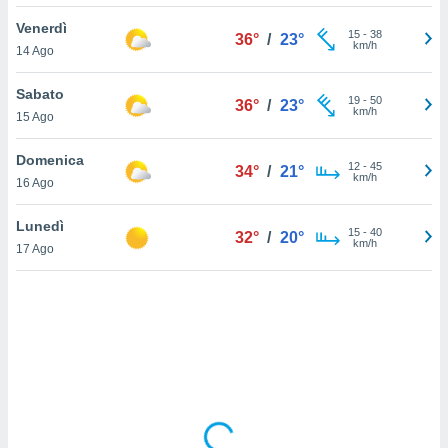
Venerdì
sui cookie
15
-
38
36°
/
23°
km/h
14 Ago
e il tuo
 in
Sabato
19
-
50
36°
/
23°
o
km/h
15 Ago
 il
Domenica
azioni
12
-
45
34°
/
21°
km/h
16 Ago
kie
re
le a piè
Lunedì
15
-
40
32°
/
20°
 del
km/h
17 Ago
to web.
ATIVA,
e
gie
i cookie
ccetti
zione dei