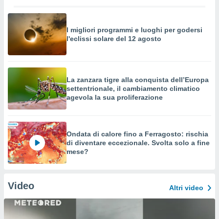
I migliori programmi e luoghi per godersi
l'eclissi solare del 12 agosto
La zanzara tigre alla conquista dell’Europa
settentrionale, il cambiamento climatico
agevola la sua proliferazione
Ondata di calore fino a Ferragosto: rischia
di diventare eccezionale. Svolta solo a fine
mese?
Video
Altri video