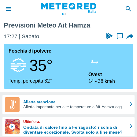
Previsioni Meteo Ait Hamza
tiva
rivacy
17:27
Sabato
...
ti di
net
Foschia di polvere
net)
35°
i
 da
nisti per
Ovest
 che le
Temp. percepita 32°
14
38 km/h
ioni
iano di
È
Allerta arancione
 a
Allerta importante per alte temperature a Ait Hamza oggi
ito Web
do le
Ultim'ora.
opzioni:
Ondata di calore fino a Ferragosto: rischia di
diventare eccezionale. Svolta solo a fine mese?
 i