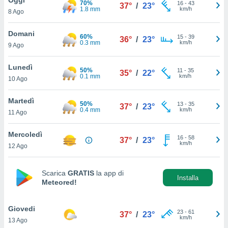
70%
a", è
16
-
43
37°
/
23°
1.8 mm
km/h
8 Ago
al sito
ettando
Domani
60%
15
-
39
36°
/
23°
zione di
0.3 mm
km/h
9 Ago
okie,
dei nostri
Lunedì
50%
11
-
35
che ci
35°
/
22°
0.1 mm
km/h
10 Ago
no di
 e
e il
Martedì
50%
13
-
35
37°
/
23°
amento
0.4 mm
km/h
11 Ago
 Web,
i
Mercoledì
16
-
58
re un
37°
/
23°
km/h
12 Ago
pecifico
arti la
à o
Scarica
GRATIS
la app di
i
Installa
Meteored!
zzati
 di esso.
sultare
Giovedi
23
-
61
37°
/
23°
km/h
13 Ago
oni nella