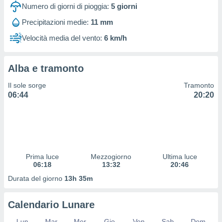
 profili
Numero di giorni di pioggia:
5
giorni
lezione
Precipitazioni medie:
11 mm
cità
izzata,
Velocità media del vento:
6 km/h
fili per
izzazione
Alba e tramonto
nuti,
 profili
Il sole sorge
Tramonto
lezione
06:44
20:20
uti
zzati,
 le
ni degli
 misurare
zioni dei
,
Prima luce
Mezzogiorno
Ultima luce
06:18
13:32
20:46
ere il
Durata del giorno
13h 35m
so
he o la
ione di
Calendario Lunare
enienti
diverse,
Lun
Mar
Mer
Gio
Ven
Sab
Dom