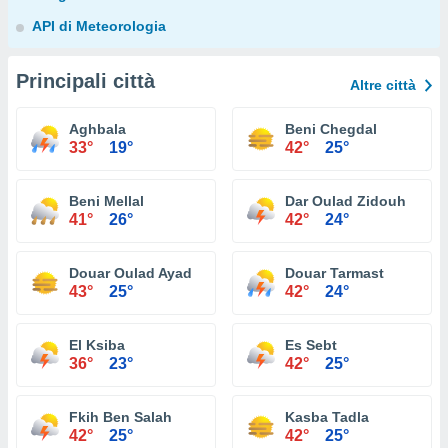
API di Meteorologia
Principali città
Altre città
Aghbala
Beni Chegdal
33°
19°
42°
25°
Beni Mellal
Dar Oulad Zidouh
41°
26°
42°
24°
Douar Oulad Ayad
Douar Tarmast
43°
25°
42°
24°
El Ksiba
Es Sebt
36°
23°
42°
25°
Fkih Ben Salah
Kasba Tadla
42°
25°
42°
25°