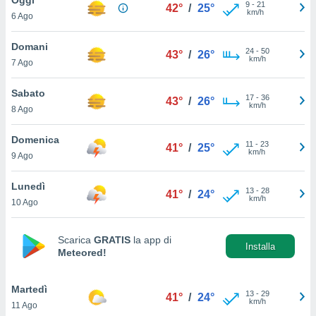
a", è
9
-
21
42°
/
25°
km/h
6 Ago
al sito
ettando
Domani
24
-
50
43°
/
26°
zione di
km/h
7 Ago
okie,
dei nostri
Sabato
17
-
36
che ci
43°
/
26°
km/h
8 Ago
no di
 e
e il
Domenica
11
-
23
41°
/
25°
amento
km/h
9 Ago
 Web,
i
Lunedì
13
-
28
re un
41°
/
24°
km/h
10 Ago
pecifico
arti la
à o
Scarica
GRATIS
la app di
i
Installa
Meteored!
zzati
 di esso.
sultare
Martedì
13
-
29
41°
/
24°
km/h
11 Ago
oni nella