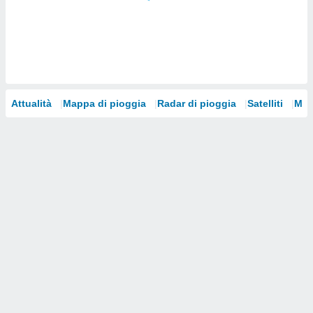
i nostri
artner
Attualità
Mappa di pioggia
Radar di pioggia
Satelliti
Mod