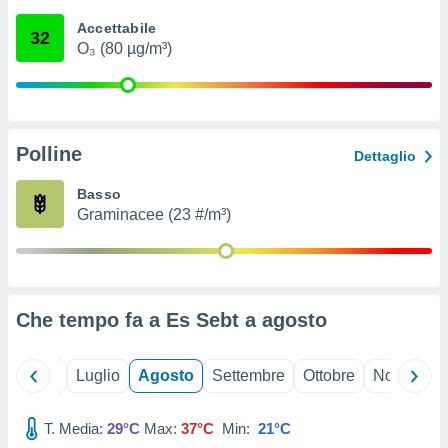
ioni
" o
Accettabile
tra
32
O₃ (80 µg/m³)
sui cookie
o sito
nostri
Polline
Dettaglio
mo il
te
Basso
ento dei
Graminacee (23 #/m³)
re
ioni su
vo e/o
i,
Che tempo fa a Es Sebt a
agosto
 dati
er la
 della
Giugno
Luglio
Agosto
Settembre
Ottobre
Novembre
à, creare
r la
à
T. Media:
29°C
Max:
37°C
Min:
21°C
izzata,