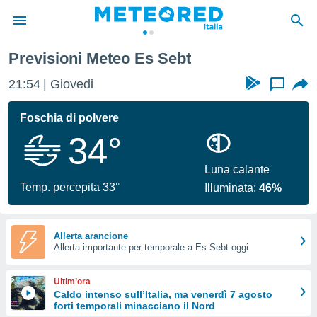
Previsioni Meteo Es Sebt
tiva
rivacy
21:54
Giovedi
...
ti di
net
Foschia di polvere
net)
34°
i
 da
nisti per
Luna calante
 che le
Temp. percepita 33°
Illuminata:
46%
ioni
iano di
È
Allerta arancione
 a
Allerta importante per temporale a Es Sebt oggi
ito Web
do le
Ultim’ora
opzioni:
Caldo intenso sull’Italia, ma venerdì 7 agosto
forti temporali minacciano il Nord
 i