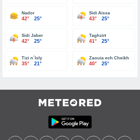
Nador
Sidi Aissa
42°
25°
43°
25°
Sidi Jaber
Taghzirt
42°
25°
41°
25°
Tizi n´Isly
Zaouia ech Cheikh
35°
21°
40°
25°