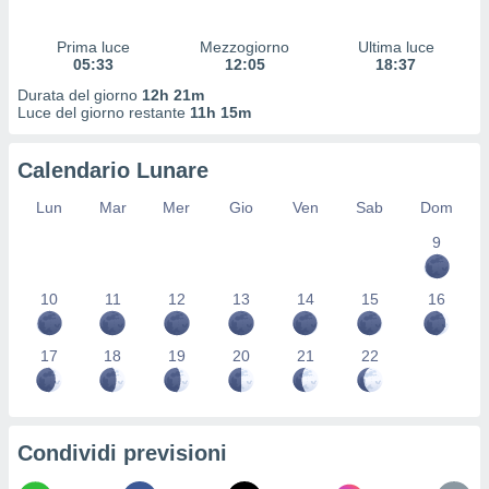
 profili
lezione
Prima luce
Mezzogiorno
Ultima luce
cità
05:33
12:05
18:37
izzata,
fili per
Durata del giorno
12h 21m
Luce del giorno restante
11h 15m
izzazione
nuti,
Calendario Lunare
 profili
lezione
Lun
Mar
Mer
Gio
Ven
Sab
Dom
uti
zzati,
9
 le
ni degli
10
11
12
13
14
15
16
 misurare
zioni dei
,
17
18
19
20
21
22
ere il
so
he o la
ione di
Condividi previsioni
enienti
diverse,