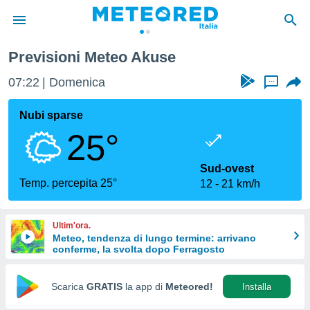
Previsioni Meteo Akuse
tiva
rivacy
07:22
Domenica
...
ti di
net
Nubi sparse
net)
25°
i
 da
nisti per
Sud-ovest
 che le
Temp. percepita 25°
12
21 km/h
ioni
iano di
È
Ultim'ora.
Meteo, tendenza di lungo termine: arrivano
 a
conferme, la svolta dopo Ferragosto
ito Web
do le
opzioni:
Scarica
GRATIS
la app di
Meteored!
Installa
 i