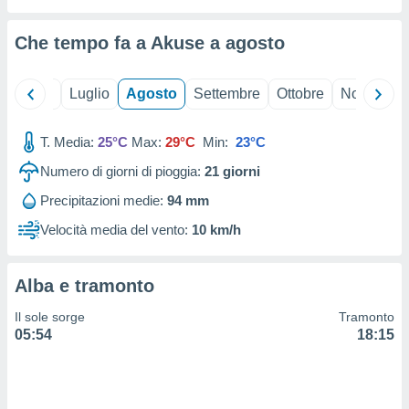
ioni
" o
tra
Che tempo fa a Akuse a
agosto
sui cookie
o sito
Giugno
Luglio
Agosto
Settembre
Ottobre
Novembre
nostri
T. Media:
25°C
Max:
29°C
Min:
23°C
mo il
te
Numero di giorni di pioggia:
21
giorni
ento dei
Precipitazioni medie:
94 mm
re
Velocità media del vento:
10 km/h
ioni su
vo e/o
i,
Alba e tramonto
 dati
er la
Il sole sorge
Tramonto
 della
05:54
18:15
à, creare
r la
à
izzata,