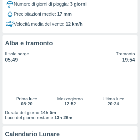
 profili
Numero di giorni di pioggia:
3
giorni
lezione
Precipitazioni medie:
17 mm
cità
izzata,
Velocità media del vento:
12 km/h
fili per
izzazione
Alba e tramonto
nuti,
 profili
Il sole sorge
Tramonto
lezione
05:49
19:54
uti
zzati,
 le
ni degli
 misurare
zioni dei
,
Prima luce
Mezzogiorno
Ultima luce
05:20
12:52
20:24
ere il
Durata del giorno
14h 5m
so
Luce del giorno restante
13h 26m
he o la
ione di
Calendario Lunare
enienti
diverse,