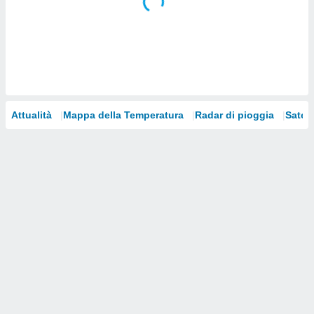
i nostri
artner
Attualità
Mappa della Temperatura
Radar di pioggia
Satelli