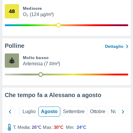
ioni
" o
Mediocre
tra
48
O₃ (124 µg/m³)
sui cookie
o sito
nostri
Polline
Dettaglio
mo il
te
Molto basso
ento dei
Artemisia (7 #/m³)
re
ioni su
vo e/o
i,
Che tempo fa a Alessano a
agosto
 dati
er la
 della
Giugno
Luglio
Agosto
Settembre
Ottobre
Novembre
à, creare
r la
à
T. Media:
26°C
Max:
30°C
Min:
24°C
izzata,