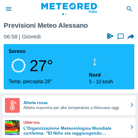
Previsioni Meteo Alessano
tiva
rivacy
06:58
Giovedi
...
ti di
net
Sereno
net)
27°
i
 da
nisti per
Nord
 che le
Temp. percepita 28°
5
10 km/h
ioni
iano di
È
Allerta rossa
 a
Allerta massima per alte temperature a Alessano oggi
ito Web
do le
Ultim'ora.
opzioni:
L'Organizzazione Meteorologica Mondiale
conferma: "El Niño sta raggiungendo
 i