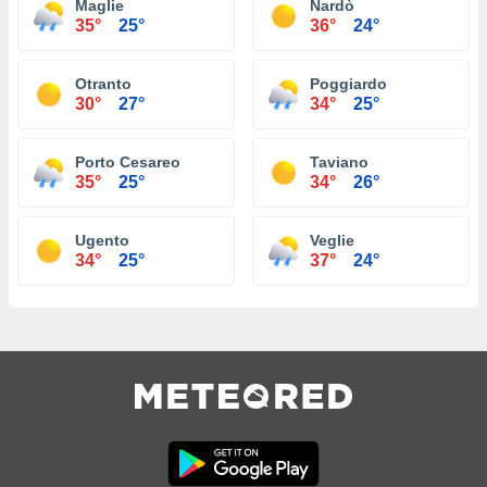
Maglie
Nardò
35°
25°
36°
24°
Otranto
Poggiardo
30°
27°
34°
25°
Porto Cesareo
Taviano
35°
25°
34°
26°
Ugento
Veglie
34°
25°
37°
24°