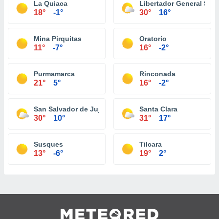
La Quiaca
Libertador General San 
18°
-1°
30°
16°
Mina Pirquitas
Oratorio
11°
-7°
16°
-2°
Purmamarca
Rinconada
21°
5°
16°
-2°
San Salvador de Jujuy
Santa Clara
30°
10°
31°
17°
Susques
Tilcara
13°
-6°
19°
2°