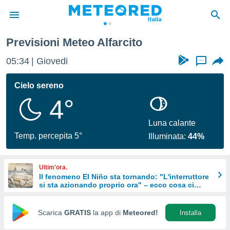
Previsioni Meteo Alfarcito
tiva
rivacy
05:34
Giovedi
...
ti di
net
Cielo sereno
net)
4°
i
 da
nisti per
Luna calante
 che le
Temp. percepita 5°
Illuminata:
44%
ioni
iano di
È
Ultim'ora.
Il fenomeno El Niño sta tornando: "L'interruttore
 a
si sta azionando proprio ora" – ecco cosa ci
ito Web
aspetta in inverno
do le
opzioni:
Scarica
GRATIS
la app di
Meteored!
Installa
 i