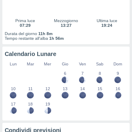
 profili
lezione
cità
izzata,
Prima luce
Mezzogiorno
Ultima luce
fili per
07:29
13:27
19:24
Durata del giorno
11h 8m
izzazione
Tempo restante all'alba
1h 56m
nuti,
 profili
Calendario Lunare
lezione
uti
Lun
Mar
Mer
Gio
Ven
Sab
Dom
zzati,
 le
6
7
8
9
ni degli
 misurare
zioni dei
10
11
12
13
14
15
16
,
ere il
17
18
19
so
he o la
ione di
enienti
Condividi previsioni
diverse,