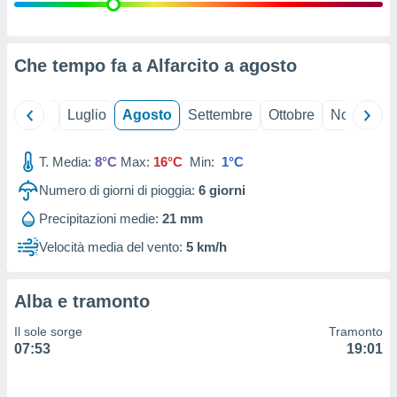
ioni
" o
tra
sui cookie
o sito
Che tempo fa a Alfarcito a
agosto
nostri
Giugno
Luglio
Agosto
Settembre
Ottobre
Novembre
mo il
T. Media:
8°C
Max:
16°C
Min:
1°C
te
ento dei
Numero di giorni di pioggia:
6
giorni
Precipitazioni medie:
21 mm
re
ioni su
Velocità media del vento:
5 km/h
vo e/o
i,
 dati
Alba e tramonto
er la
 della
Il sole sorge
Tramonto
à, creare
07:53
19:01
r la
à
izzata,