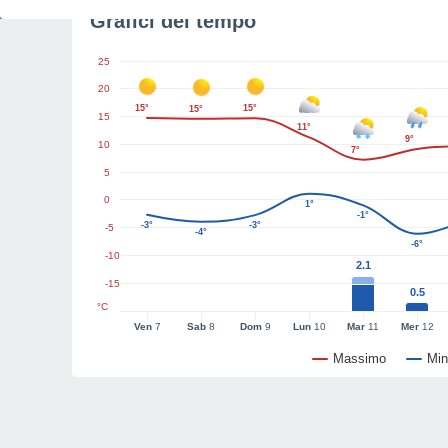
Grafici del tempo
25
20
15°
15°
15°
15
11°
9°
10
7°
5
0
1°
-1°
-3°
-3°
-5
-4°
-6°
-10
2.1
-15
0.5
°C
Ven
7
Sab
8
Dom
9
Lun
10
Mar
11
Mer
12
Massimo
Min