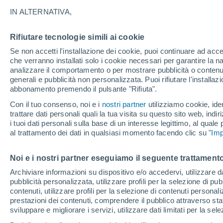
9°
IN ALTERNATIVA,
Rifiutare tecnologie simili ai cookie
Ovest
Se non accetti l'installazione dei cookie, puoi continuare ad acc
Temp. percepita 6°
24
-
52 km
che verranno installati solo i cookie necessari per garantire la n
analizzare il comportamento o per mostrare pubblicità o contenut
generali e pubblicità non personalizzata. Puoi rifiutare l'install
abbonamento premendo il pulsante "Rifiuta".
Ultim'ora.
Luca Lombroso non vede la fine del caldo:
Con il tuo consenso, noi e i
nostri partner
utilizziamo cookie, iden
"Ferragosto 2026 potrebbe entrare nella storia
trattare dati personali quali la tua visita su questo sito web, indiri
Ecco perché."
i tuoi dati personali sulla base di un interesse legittimo, al quale
Il Meteo 1 - 7
Attualità
Mappa del vento
Radar di 
al trattamento dei dati in qualsiasi momento facendo clic su "
Imp
Noi e i nostri partner eseguiamo il seguente trattamento
Domani
Domenica
Oggi
Archiviare informazioni su dispositivo e/o accedervi, utilizzare dati
pubblicità personalizzata, utilizzare profili per la selezione di pu
8 Ago
9 Ago
7 Ago
contenuti, utilizzare profili per la selezione di contenuti personal
prestazioni dei contenuti, comprendere il pubblico attraverso stat
sviluppare e migliorare i servizi, utilizzare dati limitati per la sel