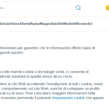
Notizie
Video
Allerte
Radar
Mappe
Satelliti
Modelli
Mondo
Sci
fessionisti per garantire che le informazioni offerte siano di
guenti opzioni:
ccolte tramite cookie o tecnologie simili, ci consente di
n elevati standard di qualità senza alcun costo.
bindo
re al sito Web accettando l'installazione di tutti i cookie, nostri
 il comportamento sul sito Web, nonché di sviluppare un profilo
...
asati su di esso. Puoi consultare maggiori informazioni nella
si momento premendo il pulsante
Impostazioni cookie
che appare
Per ora
Cielo sereno nelle prossime ore