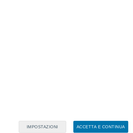
Calendario Lunare
Lun
Mar
Mer
Gio
Ven
Sab
Dom
7
8
9
10
11
12
13
14
15
16
17
18
19
20
IMPOSTAZIONI
ACCETTA E CONTINUA