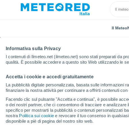
Il Meteo
Informativa sulla Privacy
I contenuti di Ilmeteo.net (ilmeteo.net) sono stati preparati da pro
qualità. È possibile accedere a questo sito Web utilizzando le se
Accetta i cookie e accedi gratuitamente
Home
Argentina
Jujuy
Casabindo
La pubblicità digitale personalizzata, basata sulle informazioni ra
finanziare la nostra attività per continuare a offrirti contenuti co
Previsioni Meteo Casa
Facendo clic sul pulsante "Accetta e continua", è possibile accede
o dei nostri partner, che ci consentono di tracciare e analizzare
18:57
Venerdì
specifico per mostrarti la pubblicità o contenuti personalizzati b
nostra
Politica sui cookie
e revocare il tuo consenso in qualsia
disponibile a piè di pagina del nostro sito web.
Sereno