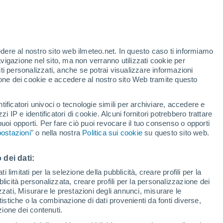
Allerta gialla
Allerta moderata per vento a
Casabindo oggi
edere al nostro sito web ilmeteo.net. In questo caso ti informiamo
/h
avigazione nel sito, ma non verranno utilizzati cookie per
i personalizzati, anche se potrai visualizzare informazioni
azione dei cookie e accedere al nostro sito Web tramite questo
tificatori univoci o tecnologie simili per archiviare, accedere e
.
zzi IP e identificatori di cookie. Alcuni fornitori potrebbero trattare
 puoi opporti. Per fare ciò puoi revocare il tuo consenso o opporti
pioggia
Satelliti
Modelli
ostazioni
" o nella nostra
Politica sui cookie
su questo sito web.
 dei dati:
Lunedì
Martedì
Mercoledì
Giovedi
 limitati per la selezione della pubblicità, creare profili per la
bblicità personalizzata, creare profili per la personalizzazione dei
10 Ago
11 Ago
12 Ago
13 Ago
izzati, Misurare le prestazioni degli annunci, misurare le
istiche o la combinazione di dati provenienti da fonti diverse,
ezione dei contenuti.
90%
80%