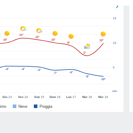
15
13°
12°
10°
10°
10°
8°
10
2°
5
-4°
-4°
-5°
-6°
-7°
-9°
-10°
mm
Gio
13
Ven
14
Sab
15
Dom
16
Lun
17
Mar
18
Mer
19
imo
Neve
Pioggia