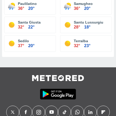
Paulilatino
Samugheo
36°
20°
36°
20°
Santa Giusta
Santu Lussurgiu
32°
22°
28°
18°
Sedilo
Terralba
37°
20°
32°
23°