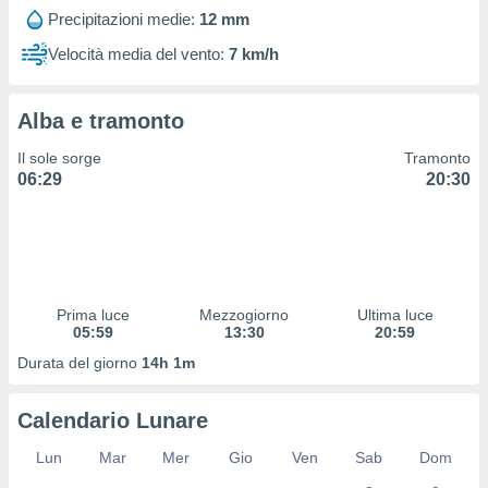
 profili
Precipitazioni medie:
12 mm
lezione
cità
Velocità media del vento:
7 km/h
izzata,
fili per
Alba e tramonto
izzazione
nuti,
Il sole sorge
Tramonto
 profili
06:29
20:30
lezione
uti
zzati,
 le
ni degli
 misurare
Prima luce
Mezzogiorno
Ultima luce
zioni dei
05:59
13:30
20:59
,
ere il
Durata del giorno
14h 1m
so
Calendario Lunare
he o la
ione di
Lun
Mar
Mer
Gio
Ven
Sab
Dom
enienti
diverse,