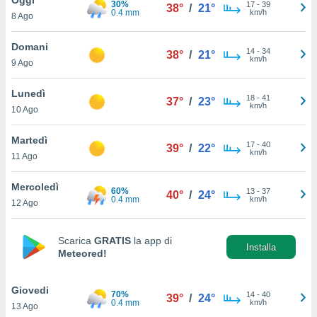
30%
a", è
17
-
39
38°
/
21°
0.4 mm
km/h
8 Ago
al sito
ettando
Domani
14
-
34
38°
/
21°
zione di
km/h
9 Ago
okie,
dei nostri
Lunedì
18
-
41
che ci
37°
/
23°
km/h
10 Ago
no di
 e
e il
Martedì
17
-
40
39°
/
22°
amento
km/h
11 Ago
 Web,
i
Mercoledì
60%
13
-
37
re un
40°
/
24°
0.4 mm
km/h
12 Ago
pecifico
arti la
à o
Scarica
GRATIS
la app di
i
Installa
Meteored!
zzati
 di esso.
sultare
Giovedi
70%
14
-
40
39°
/
24°
0.4 mm
km/h
13 Ago
oni nella