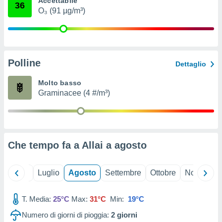
Accettabile
36
ioni
" o
O₃ (91 µg/m³)
tra
sui cookie
o sito
Polline
nostri
Dettaglio
mo il
Molto basso
te
Graminacee (4 #/m³)
ento dei
re
ioni su
vo e/o
Che tempo fa a Allai a
agosto
i,
 dati
er la
Giugno
Luglio
Agosto
Settembre
Ottobre
Novembre
 della
à, creare
r la
T. Media:
25°C
Max:
31°C
Min:
19°C
à
Numero di giorni di pioggia:
2
giorni
izzata,