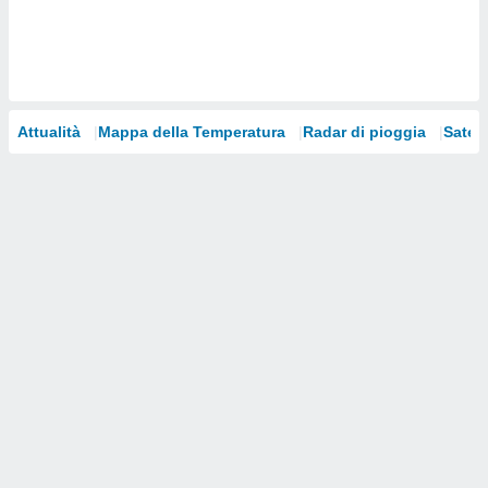
i nostri
artner
Attualità
Mappa della Temperatura
Radar di pioggia
Satelli