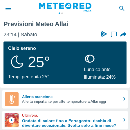
Previsioni Meteo Allai
tiva
rivacy
23:14
Sabato
...
ti di
net
Cielo sereno
net)
25°
i
 da
nisti per
Luna calante
 che le
Temp. percepita 25°
Illuminata:
24%
ioni
iano di
È
Allerta arancione
 a
Allerta importante per alte temperature a Allai oggi
ito Web
do le
Ultim'ora.
opzioni:
Ondata di calore fino a Ferragosto: rischia di
diventare eccezionale. Svolta solo a fine mese?
 i