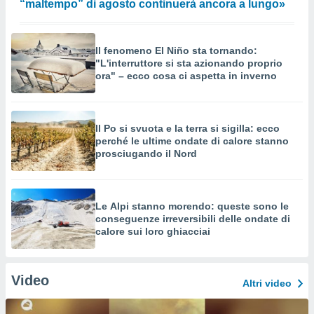
“maltempo” di agosto continuerà ancora a lungo»
Il fenomeno El Niño sta tornando:
"L'interruttore si sta azionando proprio
ora" – ecco cosa ci aspetta in inverno
Il Po si svuota e la terra si sigilla: ecco
perché le ultime ondate di calore stanno
prosciugando il Nord
Le Alpi stanno morendo: queste sono le
conseguenze irreversibili delle ondate di
calore sui loro ghiacciai
Video
Altri video