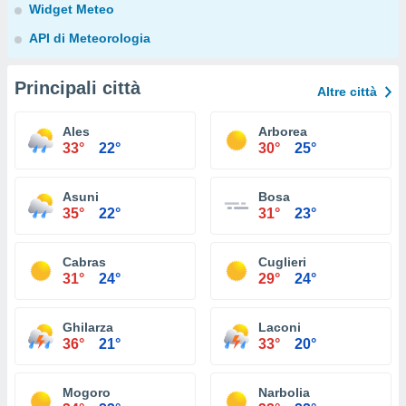
Widget Meteo
API di Meteorologia
Principali città
Altre città
Ales
Arborea
33°
22°
30°
25°
Asuni
Bosa
35°
22°
31°
23°
Cabras
Cuglieri
31°
24°
29°
24°
Ghilarza
Laconi
36°
21°
33°
20°
Mogoro
Narbolia