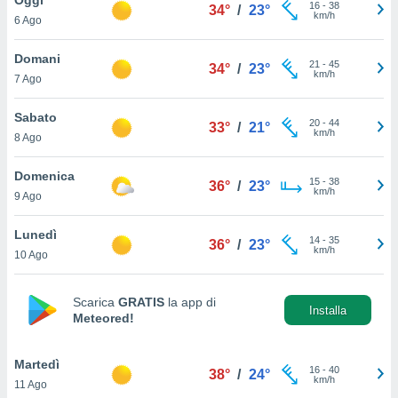
a", è
16
-
38
34°
/
23°
km/h
6 Ago
al sito
ettando
Domani
21
-
45
34°
/
23°
zione di
km/h
7 Ago
okie,
dei nostri
Sabato
20
-
44
che ci
33°
/
21°
km/h
8 Ago
no di
 e
e il
Domenica
15
-
38
36°
/
23°
amento
km/h
9 Ago
 Web,
i
Lunedì
14
-
35
re un
36°
/
23°
km/h
10 Ago
pecifico
arti la
à o
Scarica
GRATIS
la app di
i
Installa
Meteored!
zzati
 di esso.
sultare
Martedì
16
-
40
38°
/
24°
km/h
11 Ago
oni nella