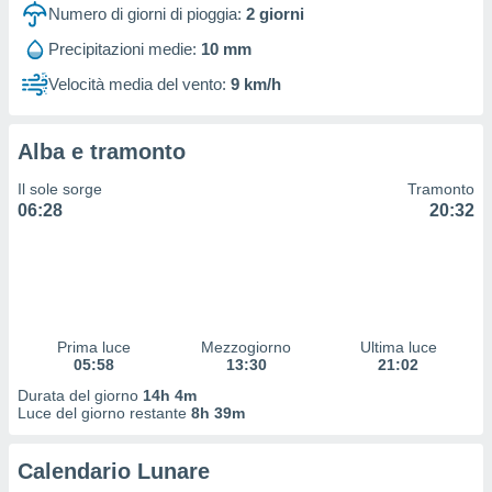
 profili
Numero di giorni di pioggia:
2
giorni
lezione
Precipitazioni medie:
10 mm
cità
izzata,
Velocità media del vento:
9 km/h
fili per
izzazione
Alba e tramonto
nuti,
 profili
Il sole sorge
Tramonto
lezione
06:28
20:32
uti
zzati,
 le
ni degli
 misurare
zioni dei
,
Prima luce
Mezzogiorno
Ultima luce
05:58
13:30
21:02
ere il
Durata del giorno
14h 4m
so
Luce del giorno restante
8h 39m
he o la
ione di
Calendario Lunare
enienti
diverse,