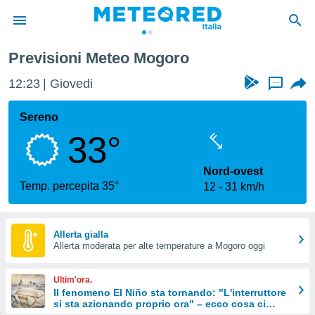
Previsioni Meteo Mogoro
tiva
rivacy
12:23
Giovedi
...
ti di
net
Sereno
net)
33°
i
 da
nisti per
Nord-ovest
 che le
Temp. percepita 35°
12
31 km/h
ioni
iano di
È
Allerta gialla
 a
Allerta moderata per alte temperature a Mogoro oggi
ito Web
do le
Ultim'ora.
opzioni:
Il fenomeno El Niño sta tornando: "L'interruttore
si sta azionando proprio ora" – ecco cosa ci
 i