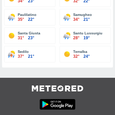
34°
23°
32°
22°
Paulilatino
Samugheo
35°
22°
34°
21°
Santa Giusta
Santu Lussurgiu
31°
23°
28°
19°
Sedilo
Terralba
37°
21°
32°
24°