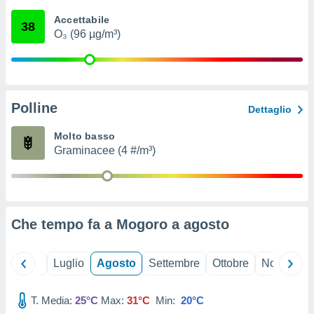
ioni
" o
Accettabile
tra
38
O₃ (96 µg/m³)
sui cookie
o sito
nostri
Polline
Dettaglio
mo il
te
Molto basso
ento dei
Graminacee (4 #/m³)
re
ioni su
vo e/o
i,
Che tempo fa a Mogoro a
agosto
 dati
er la
 della
Giugno
Luglio
Agosto
Settembre
Ottobre
Novembre
à, creare
r la
à
T. Media:
25°C
Max:
31°C
Min:
20°C
izzata,