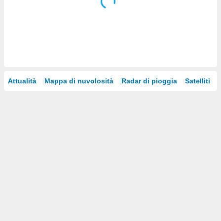
i nostri
artner
Attualità
Mappa di nuvolosità
Radar di pioggia
Satelliti