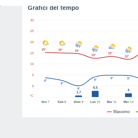
Grafici del tempo
30
25
20
15°
15°
15°
15
13°
13°
12°
10
5
5°
5°
4°
4°
3°
0
6.5
0°
4
1.7
°C
Ven
7
Sab
8
Dom
9
Lun
10
Mar
11
Mer
12
Massimo