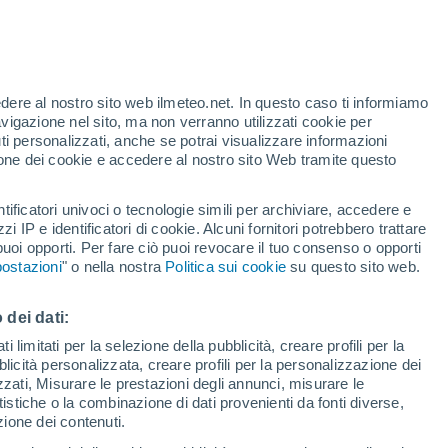
te
edere al nostro sito web ilmeteo.net. In questo caso ti informiamo
33%
avigazione nel sito, ma non verranno utilizzati cookie per
i personalizzati, anche se potrai visualizzare informazioni
azione dei cookie e accedere al nostro sito Web tramite questo
tificatori univoci o tecnologie simili per archiviare, accedere e
.
zzi IP e identificatori di cookie. Alcuni fornitori potrebbero trattare
 puoi opporti. Per fare ciò puoi revocare il tuo consenso o opporti
adar di pioggia
Satelliti
Modelli
ostazioni
" o nella nostra
Politica sui cookie
su questo sito web.
 dei dati:
Lunedì
Martedì
Mercoledì
Giovedi
 limitati per la selezione della pubblicità, creare profili per la
bblicità personalizzata, creare profili per la personalizzazione dei
10 Ago
11 Ago
12 Ago
13 Ago
izzati, Misurare le prestazioni degli annunci, misurare le
istiche o la combinazione di dati provenienti da fonti diverse,
ezione dei contenuti.
80%
70%