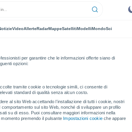
Notizie
Video
Allerte
Radar
Mappe
Satelliti
Modelli
Mondo
Sci
fessionisti per garantire che le informazioni offerte siano di
guenti opzioni:
ccolte tramite cookie o tecnologie simili, ci consente di
n elevati standard di qualità senza alcun costo.
hiri (Tucumán)
re al sito Web accettando l'installazione di tutti i cookie, nostri
 il comportamento sul sito Web, nonché di sviluppare un profilo
...
asati su di esso. Puoi consultare maggiori informazioni nella
si momento premendo il pulsante
Impostazioni cookie
che appare
Per ora
Cielo sereno nelle prossime ore