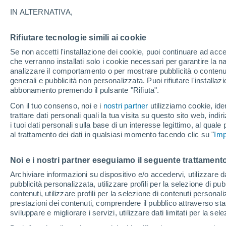
7°
IN ALTERNATIVA,
Rifiutare tecnologie simili ai cookie
Luna calan
Se non accetti l'installazione dei cookie, puoi continuare ad acc
Illuminata:
Temp. percepita 6°
che verranno installati solo i cookie necessari per garantire la n
analizzare il comportamento o per mostrare pubblicità o contenut
generali e pubblicità non personalizzata. Puoi rifiutare l'install
abbonamento premendo il pulsante "Rifiuta".
Ultim'ora.
Luca Lombroso non vede la fine del caldo:
Con il tuo consenso, noi e i
nostri partner
utilizziamo cookie, iden
"Ferragosto 2026 potrebbe entrare nella storia
trattare dati personali quali la tua visita su questo sito web, indiri
Ecco perché."
i tuoi dati personali sulla base di un interesse legittimo, al quale
Il Meteo 1 - 7
Attualità
Mappa della Temperatura
R
al trattamento dei dati in qualsiasi momento facendo clic su "
Imp
Noi e i nostri partner eseguiamo il seguente trattamento
Domani
Domenica
Oggi
Archiviare informazioni su dispositivo e/o accedervi, utilizzare dati
pubblicità personalizzata, utilizzare profili per la selezione di pu
8 Ago
9 Ago
7 Ago
contenuti, utilizzare profili per la selezione di contenuti personal
prestazioni dei contenuti, comprendere il pubblico attraverso stat
sviluppare e migliorare i servizi, utilizzare dati limitati per la sel
60%