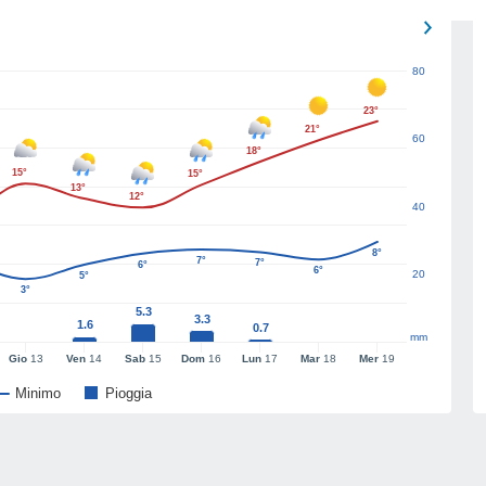
80
23°
21°
60
18°
15°
15°
13°
12°
40
8°
7°
7°
6°
6°
20
5°
3°
5.3
3.3
1.6
0.7
mm
Gio
13
Ven
14
Sab
15
Dom
16
Lun
17
Mar
18
Mer
19
Minimo
Pioggia