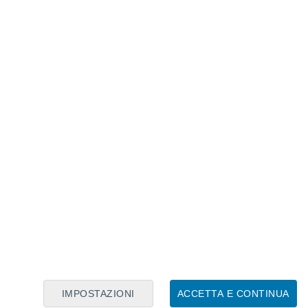
Calendario Lunare
Lun
Mar
Mer
Gio
Ven
Sab
Dom
7
8
9
10
11
12
13
14
15
16
17
18
19
20
IMPOSTAZIONI
ACCETTA E CONTINUA