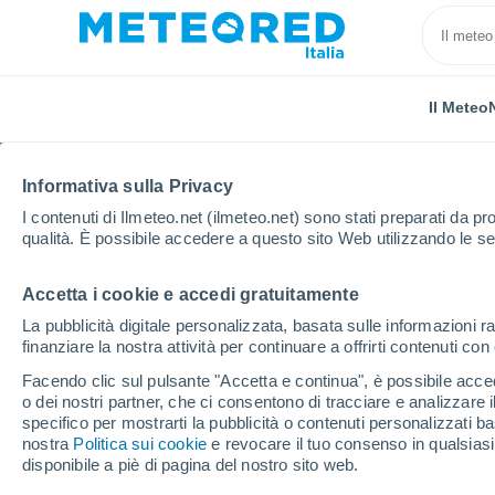
Il Meteo
Informativa sulla Privacy
I contenuti di Ilmeteo.net (ilmeteo.net) sono stati preparati da pro
qualità. È possibile accedere a questo sito Web utilizzando le se
Accetta i cookie e accedi gratuitamente
Home
Argentina
Tucumán
Alpachiri
La pubblicità digitale personalizzata, basata sulle informazioni ra
finanziare la nostra attività per continuare a offrirti contenuti co
Previsioni Meteo Alpac
Facendo clic sul pulsante "Accetta e continua", è possibile accede
o dei nostri partner, che ci consentono di tracciare e analizzare
23:53
Venerdì
specifico per mostrarti la pubblicità o contenuti personalizzati b
nostra
Politica sui cookie
e revocare il tuo consenso in qualsia
disponibile a piè di pagina del nostro sito web.
Cielo sereno