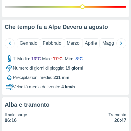
 e
ati
 quali la
a su
ito web,
Che tempo fa a Alpe Devero a
agosto
IP e
tori di
Alcuni
Gennaio
Febbraio
Marzo
Aprile
Maggio
Giu
ro
 tuoi dati
T. Media:
13°C
Max:
17°C
Min:
8°C
 sulla
un
Numero di giorni di pioggia:
19
giorni
e
Precipitazioni medie:
231 mm
, al quale
rti. Per
Velocità media del vento:
4 km/h
puoi
il tuo
o o
Alba e tramonto
l
nto dei
Il sole sorge
Tramonto
ualsiasi
06:16
20:47
 facendo