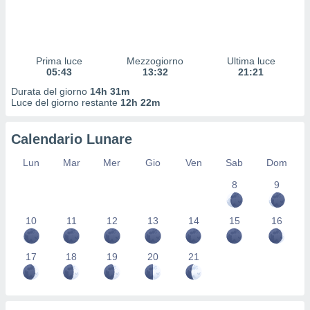
ioni
" o
tra
sui cookie
o sito
Prima luce
Mezzogiorno
Ultima luce
05:43
13:32
21:21
nostri
Durata del giorno
14h 31m
Luce del giorno restante
12h 22m
mo il
te
Calendario Lunare
ento dei
Lun
Mar
Mer
Gio
Ven
Sab
Dom
re
8
9
ioni su
vo e/o
i,
10
11
12
13
14
15
16
 dati
er la
 della
17
18
19
20
21
à, creare
r la
à
izzata,