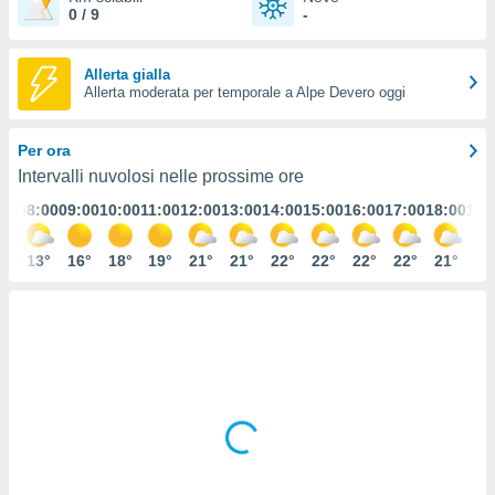
0 / 9
-
e
amente
Allerta gialla
cità
Allerta moderata per temporale a Alpe Devero oggi
izzata,
ACCETTA
Per ora
ulle
E
ioni
Intervalli nuvolosi nelle prossime ore
CONTINUA
tramite
:00
08:00
09:00
10:00
11:00
12:00
13:00
14:00
15:00
16:00
17:00
18:00
19:
e simili,
IMPOSTAZIONI
nte di
°
13°
16°
18°
19°
21°
21°
22°
22°
22°
22°
21°
20
e la
tività per
re a
ontenuti
ti
 di
senza
sto.
clic sul
 "Accetta