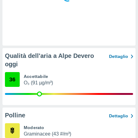
ioni
e
à non
izzata.
utare
zione dei
 al
ito Web
questo
Qualità dell'aria a Alpe Devero
Dettaglio
ento
oggi
 il
Accettabile
36
O₃ (91 µg/m³)
o
, noi e i
rtner
mo
Polline
tori
Dettaglio
o
e simili
Moderato
viare,
Graminacee (43 #/m³)