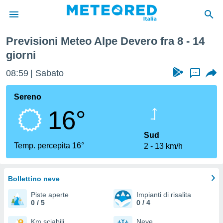
mana
Previsioni Meteo Alpe Devero fra 8 - 14
tiva
giorni
rivacy
ti di
08:59
Sabato
...
net
net)
Sereno
i
 da
16°
nisti per
 che le
Sud
ioni
Temp. percepita 16°
iano di
2
13 km/h
È
 a
Bollettino neve
ito Web
do le
Piste aperte
Impianti di risalita
opzioni:
0 / 5
0 / 4
Km sciabili
Neve
 i