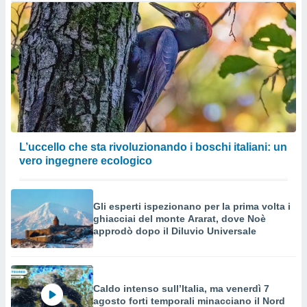
L’uccello che sta rivoluzionando i boschi italiani: un
vero ingegnere ecologico
Gli esperti ispezionano per la prima volta i
ghiacciai del monte Ararat, dove Noè
approdò dopo il Diluvio Universale
Caldo intenso sull’Italia, ma venerdì 7
agosto forti temporali minacciano il Nord