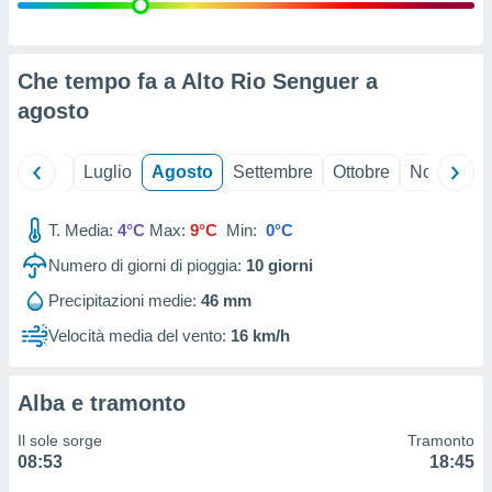
ioni
" o
tra
sui cookie
o sito
Che tempo fa a Alto Rio Senguer a
agosto
nostri
Giugno
Luglio
Agosto
Settembre
Ottobre
Novembre
mo il
te
ento dei
T. Media:
4°C
Max:
9°C
Min:
0°C
Numero di giorni di pioggia:
10
giorni
re
ioni su
Precipitazioni medie:
46 mm
vo e/o
Velocità media del vento:
16 km/h
i,
 dati
er la
 della
Alba e tramonto
à, creare
r la
Il sole sorge
Tramonto
à
08:53
18:45
izzata,