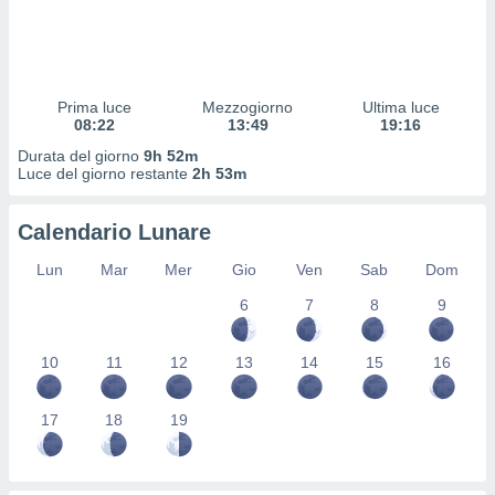
 profili
lezione
cità
izzata,
fili per
Prima luce
Mezzogiorno
Ultima luce
08:22
13:49
19:16
izzazione
Durata del giorno
9h 52m
nuti,
Luce del giorno restante
2h 53m
 profili
lezione
uti
Calendario Lunare
zzati,
 le
Lun
Mar
Mer
Gio
Ven
Sab
Dom
ni degli
 misurare
6
7
8
9
zioni dei
,
10
11
12
13
14
15
16
ere il
so
17
18
19
he o la
ione di
enienti
diverse,