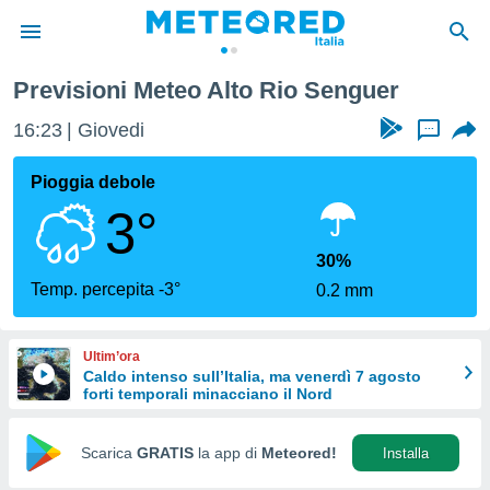
Previsioni Meteo Alto Rio Senguer
tiva
rivacy
16:23
Giovedi
...
ti di
net
Pioggia debole
net)
3°
i
 da
nisti per
30%
 che le
Temp. percepita -3°
0.2 mm
ioni
iano di
È
Ultim’ora
Caldo intenso sull’Italia, ma venerdì 7 agosto
 a
forti temporali minacciano il Nord
ito Web
do le
opzioni:
Scarica
GRATIS
la app di
Meteored!
Installa
 i