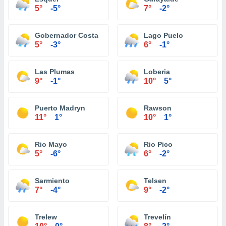
5°
-5°
7°
-2°
Gobernador Costa
Lago Puelo
5°
-3°
6°
-1°
Las Plumas
Loberia
9°
-1°
10°
5°
Puerto Madryn
Rawson
11°
1°
10°
1°
Rio Mayo
Rio Pico
5°
-6°
6°
-2°
Sarmiento
Telsen
7°
-4°
9°
-2°
Trelew
Trevelín