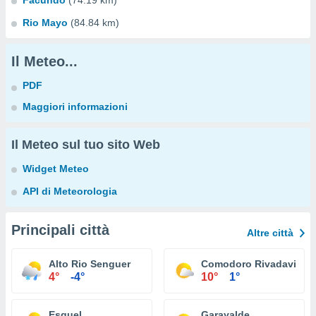
Facundo
(74.19 km)
Rio Mayo
(84.84 km)
Il Meteo...
PDF
Maggiori informazioni
Il Meteo sul tuo sito Web
Widget Meteo
API di Meteorologia
Principali città
Altre città
Alto Rio Senguer
Comodoro Rivadavia
4°
-4°
10°
1°
Esquel
Garayalde