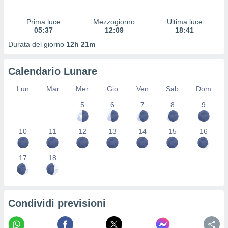
 profili
lezione
Prima luce
Mezzogiorno
Ultima luce
cità
05:37
12:09
18:41
izzata,
fili per
Durata del giorno
12h 21m
izzazione
Calendario Lunare
nuti,
 profili
Lun
Mar
Mer
Gio
Ven
Sab
Dom
lezione
uti
5
6
7
8
9
zzati,
 le
ni degli
10
11
12
13
14
15
16
 misurare
zioni dei
17
18
,
ere il
so
he o la
Condividi previsioni
ione di
enienti
diverse,