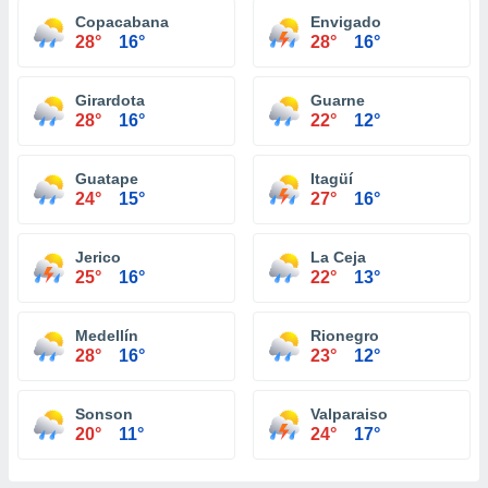
Copacabana
Envigado
28°
16°
28°
16°
Girardota
Guarne
28°
16°
22°
12°
Guatape
Itagüí
24°
15°
27°
16°
Jerico
La Ceja
25°
16°
22°
13°
Medellín
Rionegro
28°
16°
23°
12°
Sonson
Valparaiso
20°
11°
24°
17°