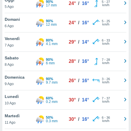
90%
a", è
5
-
27
24°
/
16°
17 mm
km/h
5 Ago
al sito
ettando
Domani
90%
5
-
25
24°
/
16°
zione di
12 mm
km/h
6 Ago
okie,
dei nostri
Venerdì
80%
6
-
33
che ci
29°
/
14°
4.1 mm
km/h
7 Ago
no di
 e
e il
Sabato
90%
7
-
28
28°
/
16°
amento
6 mm
km/h
8 Ago
 Web,
i
Domenica
90%
3
-
26
re un
26°
/
16°
9.7 mm
km/h
9 Ago
pecifico
arti la
Lunedì
à o
60%
7
-
37
30°
/
14°
0.2 mm
km/h
i
10 Ago
zzati
 di esso.
Martedì
50%
6
-
36
sultare
30°
/
16°
0.3 mm
km/h
11 Ago
oni nella