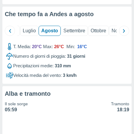
ioni
" o
tra
Che tempo fa a Andes a
agosto
sui cookie
o sito
Giugno
Luglio
Agosto
Settembre
Ottobre
Novembre
nostri
T. Media:
20°C
Max:
26°C
Min:
16°C
mo il
te
Numero di giorni di pioggia:
31
giorni
ento dei
Precipitazioni medie:
310 mm
re
Velocità media del vento:
3 km/h
ioni su
vo e/o
i,
Alba e tramonto
 dati
er la
Il sole sorge
Tramonto
 della
05:59
18:19
à, creare
r la
à
izzata,