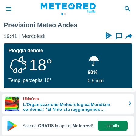
Previsioni Meteo Andes
tiva
rivacy
19:41
Mercoledì
...
ti di
net
Pioggia debole
net)
18°
i
 da
nisti per
90%
 che le
Temp. percepita 18°
0.8 mm
ioni
iano di
È
Ultim'ora.
L'Organizzazione Meteorologica Mondiale
 a
conferma: "El Niño sta raggiungendo
ito Web
un'intensità mai vista da diversi anni"
do le
opzioni:
Scarica
GRATIS
la app di
Meteored!
Installa
 i